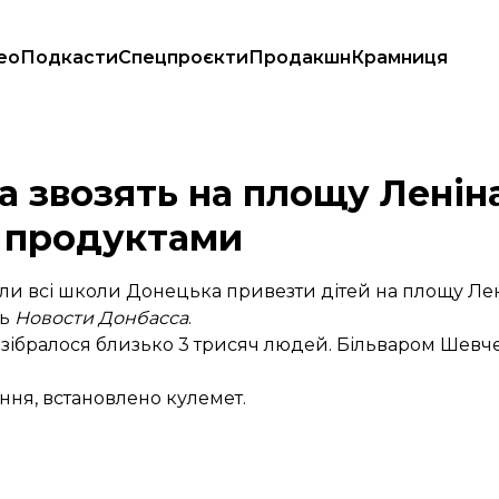
ео
Подкасти
Спецпроєкти
Продакшн
Крамниця
дешевими продуктами
а звозять на площу Ленін
 продуктами
али всі школи Донецька привезти дітей на площу Лен
ть
Новости Донбасса
.
, зібралося близько 3 трисяч людей. Більваром Шев
ння, встановлено кулемет.