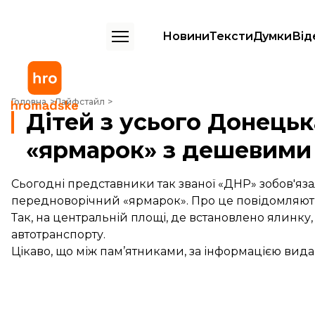
Новини
Тексти
Думки
Від
Дітей з усього Донецька звозять на площу Леніна на «ярмарок» з 
Головна
Лайфстайл
Дітей з усього Донецьк
«ярмарок» з дешевими
Сьогодні представники так званої «ДНР» зобов'яз
передноворічний «ярмарок». Про це повідомляю
Так, на центральній площі, де встановлено ялинку
автотранспорту.
Цікаво, що між пам’ятниками, за інформацією вида