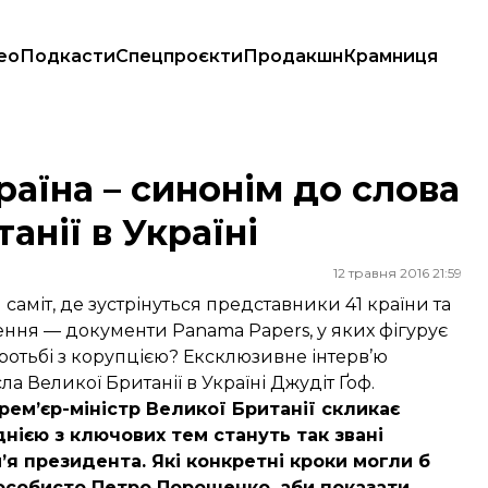
ео
Подкасти
Спецпроєкти
Продакшн
Крамниця
итанії в Україні
аїна – синонім до слова
анії в Україні
12 травня 2016 21:59
аміт, де зустрінуться представники 41 країни та
ення — документи Panama Papers, у яких фігурує
оротьбі з корупцією? Ексклюзивне інтерв’ю
 Великої Британії в Україні Джудіт Ґоф.
рем’єр-міністр Великої Британії скликає
нією з ключових тем стануть так звані
м’я президента. Які конкретні кроки могли б
особисто Петро Порошенко, аби показати