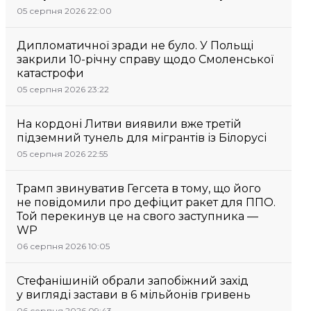
05 серпня 2026 22:00
Дипломатичної зради не було. У Польщі
закрили 10-річну справу щодо Смоленської
катастрофи
05 серпня 2026 23:22
На кордоні Литви виявили вже третій
підземний тунель для мігрантів із Білорусі
05 серпня 2026 22:55
Трамп звинуватив Гегсета в тому, що його
не повідомили про дефіцит ракет для ППО.
Той перекинув це на свого заступника —
WP
06 серпня 2026 10:05
Стефанішиній обрали запобіжний захід
у вигляді застави в 6 мільйонів гривень
06 серпня 2026 09:43