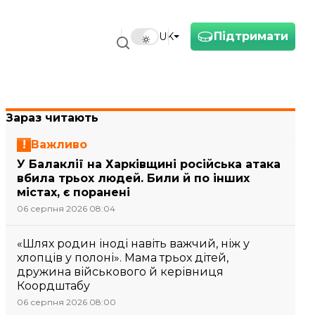
Підтримати
UK
Зараз читають
Важливо
У Балаклії на Харківщині російська атака
вбила трьох людей. Били й по інших
містах, є поранені
06 серпня 2026 08:04
«Шлях родин іноді навіть важчий, ніж у
хлопців у полоні». Мама трьох дітей,
дружина військового й керівниця
Коордштабу
06 серпня 2026 08:00