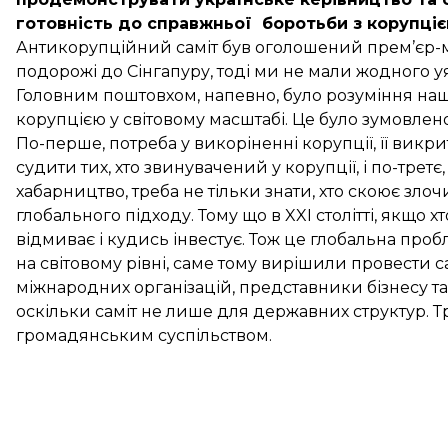
готовність до справжньої боротьби з корупціє
Антикорупційний саміт був оголошений прем’єр-мі
подорожі до Сінгапуру, тоді ми не мали жодного 
Головним поштовхом, напевно, було розуміння нашо
корупцією у світовому масштабі. Це було зумовле
По-перше, потреба у викоріненні корупції, її викрит
cудити тих, хто звинувачений у корупції, і по-трет
хабарництво, треба не тільки знати, хто скоює зло
глобального підходу. Тому що в XXI столітті, якщо 
відмиває і кудись інвестує. Тож це глобальна проб
на світовому рівні, саме тому вирішили провести самі
міжнародних організацій, представники бізнесу т
оскільки саміт не лише для державних структур. Т
громадянським суспільством.