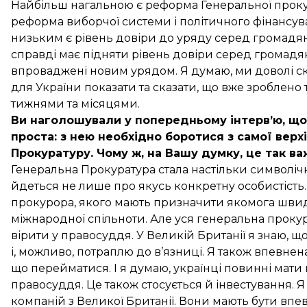
Найбільш нагальною є реформа Генеральної проку
реформа виборчої системи і політичного фінансува
низьким є рівень довіри до уряду серед громадян
справді має підняти рівень довіри серед громадян.
впроваджені новим урядом. Я думаю, ми доволі ско
для України показати та сказати, що вже зроблен
тижнями та місяцями.
Ви наголошували у попередньому інтерв’ю, що
проста: з нею необхідно боротися з самої верх
Прокуратуру. Чому ж, на Вашу думку, це так ва
Генеральна Прокуратура стала настільки символічною
йдеться не лише про якусь конкретну особистість.
прокурора, якого мають призначити якомога швидш
міжнародної спільноти. Але уся генеральна проку
вірити у правосуддя. У Великій Британії я знаю,
і, можливо, потраплю до в’язниці. Я також впевне
що перейматися. І я думаю, українці повинні мати
правосуддя. Це також стосується й інвестування. Я
компаній з Великої Британії. Вони мають бути впе