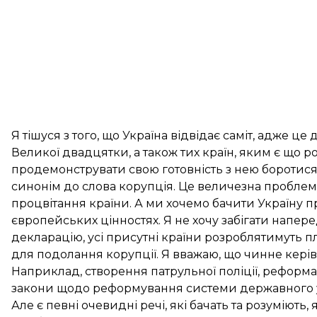
Я тішуся з того, що Україна відвідає саміт, адже 
Великої двадцятки, а також тих країн, яким є що р
продемонструвати свою готовність з нею боротися.
синонім до слова корупція. Це величезна проблема
процвітання країни. А ми хочемо бачити Україну п
європейських цінностях. Я не хочу забігати наперед
декларацію, усі присутні країни розроблятимуть п
для подолання корупції. Я вважаю, що чинне керів
Наприклад, створення патрульної поліції, реформа
закони щодо реформування системи державного уп
Але є певні очевидні речі, які бачать та розуміють, 