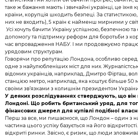
таке ж бажання мають і звичайні українці, це їхня к
країни, корупція шкодить безпеці. За статистикою,
них не входить), 5 країн є найменш мирними у світ
Усі хочуть бачити Україну успішною, безпечною т
допомогу та підтримку реформ для боротьби з кор
час впровадження НАБУ. І ми продовжуємо працю
урядовим структурам.
Говорячи про репутацію Лондона, особливо серед р
одне з найулюбленіших міст для них. Журналістські
відомих українців, наприклад, Дмитро Фірташ, в
станцією метро, наприклад, яка коштує більше 50 м
своїми зв’язками з колишнім президентом Україн
У деяких розслідуваннях стверджують, що він 
Лондоні. Що робить британський уряд, для тог
фінансових джерел для купівлі подібної власн
Перш за все, ми пишаємося, що Лондон – один з най
частина цього успіху базується на його відкритості
відкриті ринки. Звісно, є ризик, що люди зловжи