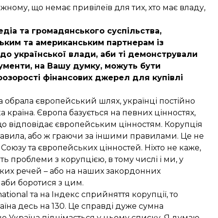
жному, що немає привілеїв для тих, хто має владу,
едіа та громадянського суспільства,
ьким та американським партнерам із
до української влади, аби ті демонстрували
трументи, на Вашу думку, можуть бути
розорості фінансових джерел для купівлі
на обрала європейський шлях, українці постійно
 країна. Європа базується на певних цінностях,
, що відповідає європейським цінностям. Корупція
авила, або ж граючи за іншими правилами. Це не
оюзу та європейських цінностей. Ніхто не каже,
ь проблеми з корупцією, в тому числі і ми, у
яких речей – або на наших закордонних
, аби боротися з цим.
ional та на Індекс сприйняття корупції, то
аїна десь на 130. Це справді дуже сумна
що Україна піднімається у цьому списку. Я думаю,