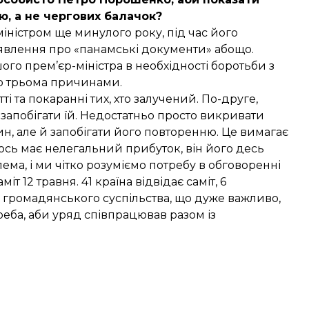
ю, а не чергових балачок?
ністром ще минулого року, під час його
уявлення про «панамські документи» абощо.
го прем’єр-міністра в необхідності боротьби з
но трьома причинами.
ті та покаранні тих, хто залучений. По-друге,
є, запобігати їй. Недостатньо просто викривати
чин, але й запобігати його повторенню. Це вимагає
хтось має нелегальний прибуток, він його десь
лема, і ми чітко розуміємо потребу в обговоренні
т 12 травня. 41 країна відвідає саміт, 6
а громадянського суспільства, що дуже важливо,
реба, аби уряд співпрацював разом із