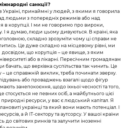
іжнародні санкції?
а в Україні, принаймні у людей, з якими я говорила
над людьми з попередніх режимів або над
 в корупції. І ми не говоримо про вироки,
І я думаю, люди цьому дивуються. В країні, яка
поголовною, складно зрозуміти чому ці справи не
литись. Це дуже складно на місцевому рівні, ми
 досвідом, що корупція – це явище, з яким
ніверситеті або в лікарні. Пересічним громадянам
и бачать, що верхівка суспільства так чинить. Це
у – це справжній виклик, треба починати зверху.
лідувань або проваджень взагалі щодо фігур
ють занепокоєння, щодо їхньої чесності та того,
е стосується не певних осіб, а майбутнього цієї
є природні ресурси, у вас є людський капітал. Я
лановиті українці та який вони мають потенціал. І
сурсів, а й ІТ-сектору та аутсорсу. У вашої країни
ь до світових ринків та залучити іноземні
ба розуміти.