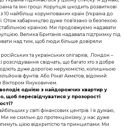
раїна та їхні гроші. Корупція шкодить розвиткові
 з 10 найбільш корумпованих країн (Україна до
і. Отож хабарництво дуже пов’язано із безпекою.
а стабільною країною. Ми продовжуємо надавати
упцією. Велика Британія надавала підтримку під
вати над тим, щоб люди більше довіряли
осійських та українських олігархів, Лондон –
 розслідування свідчать, що багато хто з добре
олодіють дуже дорогою нерухомістю, колишньою
ільйонів фунтів. Або Рінат Ахмєтов, відомий
и Віктором Януковичем.
володіє однією з найдорожчих квартир у
о, щоб пересвідчуватися у прозорості
ості?
більших у світі фінансових центрів. І я думаю,
. Ми не схильні до протекціонізму, у нас дуже
ватимуть цією відкритістю та принципами. Ми