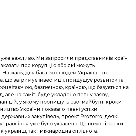
це дуже важливо. Ми запросили представників країн
озказати про корупцію або які можуть
 На жаль, для багатьох людей Україна – це
, що затримує інвестиції, придушує розвиток та
роцвітаючою, безпечною, країною, що базується на
, але на саміті буде укладено певну заяву,
лан дій, у якому пропишуть свої майбутні кроки
ництво України показало певні успіхи.
 державних закупівель, проект Prozorro, деякі
равління уже було ухвалено. Це помітні кроки.
як українці, так і міжнародна спільнота.