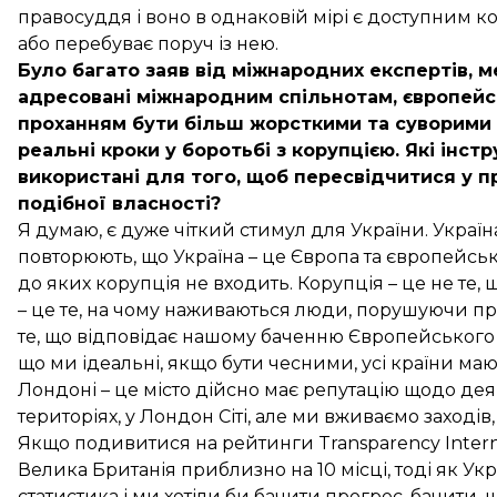
правосуддя і воно в однаковій мірі є доступним ко
або перебуває поруч із нею.
Було багато заяв від міжнародних експертів, м
адресовані міжнародним спільнотам, європейс
проханням бути більш жорсткими та суворими 
реальні кроки у боротьбі з корупцією. Які інс
використані для того, щоб пересвідчитися у п
подібної власності?
Я думаю, є дуже чіткий стимул для України. Украї
повторюють, що Україна – це Європа та європейська
до яких корупція не входить. Корупція – це не те
– це те, на чому наживаються люди, порушуючи пр
те, що відповідає нашому баченню Європейського С
що ми ідеальні, якщо бути чесними, усі країни мают
Лондоні – це місто дійсно має репутацію щодо де
територіях, у Лондон Сіті, але ми вживаємо заходів
Якщо подивитися на рейтинги Transparency Internat
Велика Британія приблизно на 10 місці, тоді як Укр
статистика і ми хотіли би бачити прогрес, бачити, 