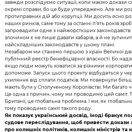
завжди розслідуємо ситуації, коли маємо докази 
окремі справи, бо це буде упереджено. Але ми роз
протиправних дій або корупції. Ми досить ясно р
наших ринків, саме тому за останні п’ять років зро
запровадили одне з найжорсткіших законодавств д
злочином є не лише давати хабарів, а й не зупинити
найскладніших законодавств у цьому плані.
Незабаром ми станемо першою з країн Великої дв
публічний реєстр бенефіціарної власності. Бо надз
якщо люди можуть ховатися за різними корпорати
допоможе. Запуск цього проекту відбудеться у ч
ухиляння від сплати податків. Ми повернули більше
мають бути у Сполученому Королівстві. Ми багато ч
Це одна з причин, чому ми проводимо цей саміт. Т
Британії, це глобальна проблема. І ми, як глобал
тому проводимо саміт такого роду.
Як показує український досвід, іноді бракує п
судове переслідування, щоб привести докази 
про колишніх політиків, колишніх міністрів та