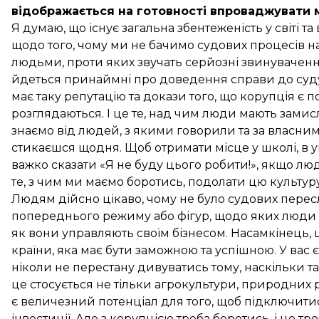
відображається на готовності впроваджувати м
Я думаю, що існує загальна збентеженість у світі т
щодо того, чому ми не бачимо судових процесів 
людьми, проти яких звучать серйозні звинувачення
йдеться принаймні про доведення справи до суду. 
має таку репутацію та докази того, що корупція є 
розглядаються. І це те, над чим люди мають замис
знаємо від людей, з якими говорили та за власним
стикаєшся щодня. Щоб отримати місце у школі, в у
важко сказати «Я не буду цього робити!», якщо люд
те, з чим ми маємо боротись, подолати цю культур
Людям дійсно цікаво, чому не було судових перес
попереднього режиму або фігур, щодо яких люди ма
як вони управляють своїм бізнесом. Насамкінець, ц
країни, яка має бути заможною та успішною. У вас 
ніколи не перестану дивуватись тому, наскільки та
це стосується не тільки агрокультури, природних ре
є величезний потенціал для того, щоб підключитис
інвестиції. Але з корупцією треба боротись, і це тре