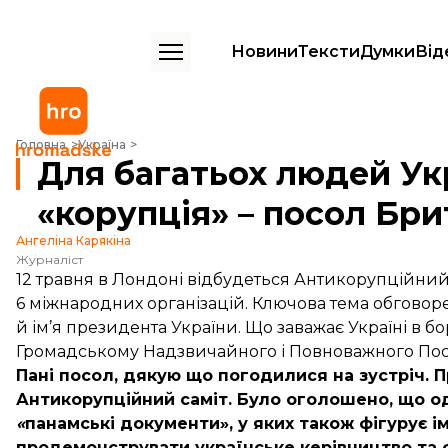
Новини
Тексти
Думки
Від
Для багатьох людей Україна – синонім до слова «корупція» – посол Бр
Головна
Україна
Для багатьох людей Укр
«корупція» – посол Брит
Ангеліна Карякіна
Журналіст
12 травня в Лондоні відбудеться Антикорупційний с
6 міжнародних організацій. Ключова тема обговор
й ім’я президента України. Що заважає Україні в б
Громадському Надзвичайного і Повноважного Посла
Пані посол, дякую що погодилися на зустріч. П
Антикорупційний саміт. Було оголошено, що од
«
панамські документи», у яких також фігурує і
продемонструвати українське керівництво та 