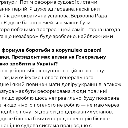
ратури. Потім реформа судової системи,
ння партій. Я дуже здивована, наскільки
. Як демократична установа, Верховна Рада
 Є дуже багато речей, які мають бути
ро побачимо прогрес. І цей саміт – гарна нагода
о та що незабаром буде зроблено, найближчими
 формула боротьби з корупцією доволі
івки. Президент має вплив на Генеральну
жко зробити в Україні?
 у боротьбі з корупцією в цій країні – і тут
 Так, ми очікуємо нового генерального
е і який повинен мати довіру українців, а також
ратура має бути реформована, люди повинні
 що якщо зроблю щось неправильно, буду покарана
на: якщо нічого поганого не роблю — не маю через
 подібне почуття довіри до державних установ,
 дуже б хотіла бачити серед інвесторів більше
внені, що судова система працює, що є