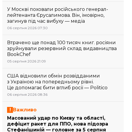
У Москві поховали російського генерал-
лейтенанта Єрусалимова. Він, імовірно,
загинув під час вибуху — медіа
06 серпня 2026 07:30
Втрачено ще понад 100 тисяч книг. росіяни
зруйнували резервний склад видавництва
BookChef
05 серпня 2026 21:09
США відновили обмін розвідданими
з Україною на попередньому рівні.
Це допомагає бити вглиб росії — Politico
06 серпня 2026 08:36
Важливо
Масований удар по Києву та області,
дефіцит ракет для ППО, нова підозра
Стефанішиній — головне за 5 серпня