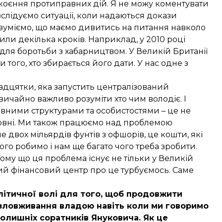
скоєння протиправних дій. Я не можу коментувати
слідуємо ситуації, коли надаються докази
озуміємо, що маємо дивитись на питання навколо
били декілька кроків. Наприклад, у 2010 році
ля боротьби з хабарництвом. У Великій Британії
 того, хто збирається його дати. У нас одне з
адцятки, яка запустить централізований
вичайно важливо розуміти хто чим володіє. І
вними структурами та особистостями – це не
ервні. Ми також працюємо над проблемою
 двох мільярдів фунтів з офшорів, це кошти, які
ого робимо і нам ще багато чого треба зробити.
ому що ця проблема існує не тільки у Великій
ьний фінансовий центр про це турбуємось. Саме
олітичної волі для того, щоб продовжити
зловживання владою навіть коли ми говоримо
 колишніх соратників Януковича. Як це