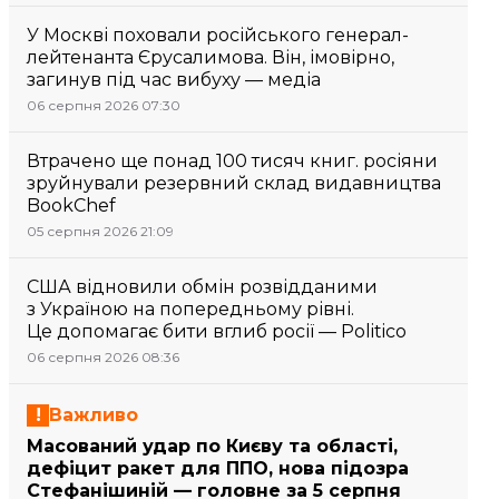
У Москві поховали російського генерал-
лейтенанта Єрусалимова. Він, імовірно,
загинув під час вибуху — медіа
06 серпня 2026 07:30
Втрачено ще понад 100 тисяч книг. росіяни
зруйнували резервний склад видавництва
BookChef
05 серпня 2026 21:09
США відновили обмін розвідданими
з Україною на попередньому рівні.
Це допомагає бити вглиб росії — Politico
06 серпня 2026 08:36
Важливо
Масований удар по Києву та області,
дефіцит ракет для ППО, нова підозра
Стефанішиній — головне за 5 серпня