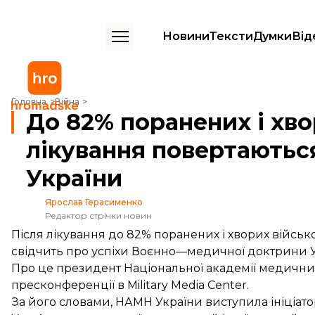
Новини
Тексти
Думки
Від
До 82% поранених і хворих військових після лікування повертаютьс
Головна
Війна
До 82% поранених і хво
лікування повертаютьс
України
Ярослав Герасименко
Редактор стрічки новин
Після лікування до 82% поранених і хворих військ
свідчить про успіхи Воєнно—медичної доктрини У
Про це президент Національної академії медичних
пресконференції
в Military Media Center.
За його словами, НАМН України виступила ініціа