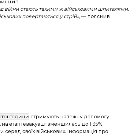
принцип.
ріод війни стають такими ж військовими шпиталями.
йськових повертаються у стрій»
, — пояснив
отої години
отримують належну допомогу.
 на етапі евакуації зменшилась до 1,35%.
и серед своїх військових. Інформація про