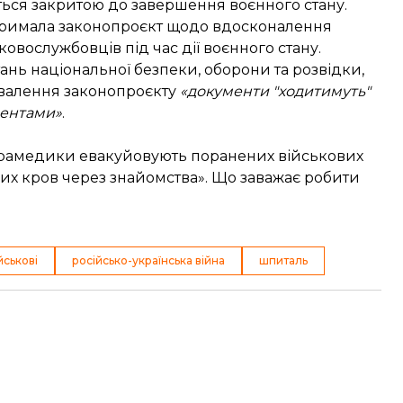
ься закритою
до завершення воєнного стану.
тримала законопроєкт
щодо вдосконалення
овослужбовців під час дії воєнного стану.
ань національної безпеки, оборони та розвідки,
хвалення законопроєкту
«документи "ходитимуть"
ментами»
.
 парамедики евакуйовують поранених військових
них кров через знайомства». Що заважає робити
йськові
російсько-українська війна
шпиталь