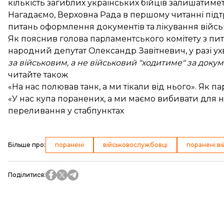
кількість загиблих українських бійців
залишатимет
Нагадаємо, Верховна Рада в першому читанні
під
питань оформлення документів та лікування військ
Як пояснив голова парламентського комітету з пит
народний депутат Олександр Завітневич, у разі у
за військовим, а не військовий "ходитиме" за доку
читайте також
«На нас полював танк, а ми тікали від нього». Як
«У нас купа поранених, а ми маємо вибивати для 
переливання у стабпунктах
Більше про
:
поранені
військовослужбовці
поранені ві
Поділитися
: