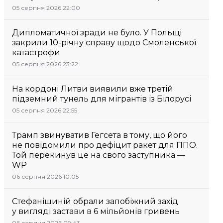
05 серпня 2026 22:00
Дипломатичної зради не було. У Польщі
закрили 10-річну справу щодо Смоленської
катастрофи
05 серпня 2026 23:22
На кордоні Литви виявили вже третій
підземний тунель для мігрантів із Білорусі
05 серпня 2026 22:55
Трамп звинуватив Гегсета в тому, що його
не повідомили про дефіцит ракет для ППО.
Той перекинув це на свого заступника —
WP
06 серпня 2026 10:05
Стефанішиній обрали запобіжний захід
у вигляді застави в 6 мільйонів гривень
06 серпня 2026 09:43