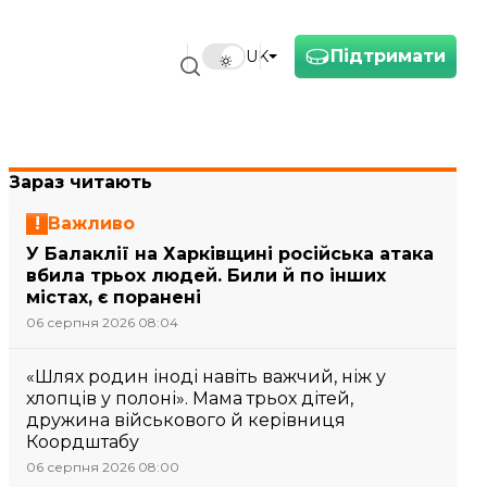
Підтримати
UK
Зараз читають
Важливо
У Балаклії на Харківщині російська атака
вбила трьох людей. Били й по інших
містах, є поранені
06 серпня 2026 08:04
«Шлях родин іноді навіть важчий, ніж у
хлопців у полоні». Мама трьох дітей,
дружина військового й керівниця
Коордштабу
06 серпня 2026 08:00