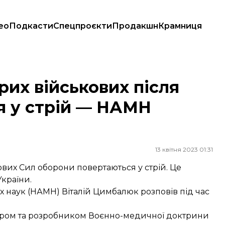
ео
Подкасти
Спецпроєкти
Продакшн
Крамниця
я у стрій — НАМН України
рих військових після
я у стрій — НАМН
13 квітня 2023 01:31
ових Сил оборони повертаються у стрій. Це
країни.
 наук (НАМН) Віталій Цимбалюк розповів під час
тором та розробником Воєнно-медичної доктрини