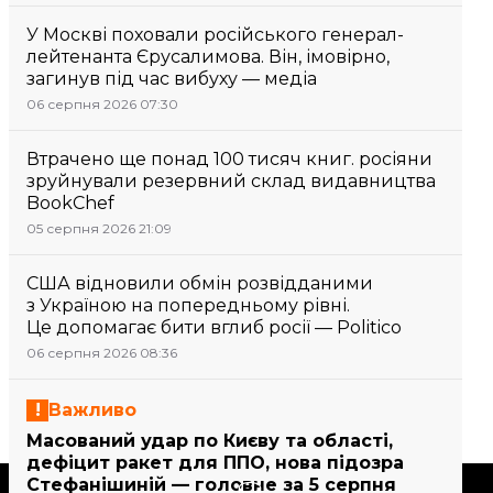
У Москві поховали російського генерал-
лейтенанта Єрусалимова. Він, імовірно,
загинув під час вибуху — медіа
06 серпня 2026 07:30
Втрачено ще понад 100 тисяч книг. росіяни
зруйнували резервний склад видавництва
BookChef
05 серпня 2026 21:09
США відновили обмін розвідданими
з Україною на попередньому рівні.
Це допомагає бити вглиб росії — Politico
06 серпня 2026 08:36
Важливо
Масований удар по Києву та області,
дефіцит ракет для ППО, нова підозра
Стефанішиній — головне за 5 серпня
Підтримати