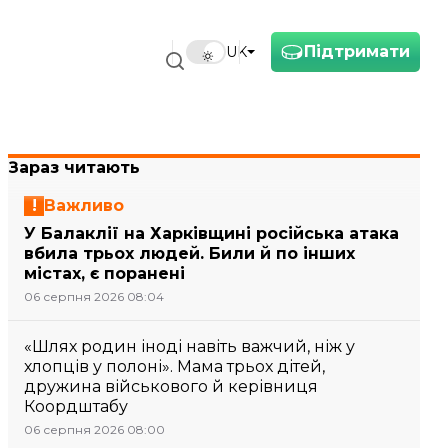
Підтримати
UK
Зараз читають
Важливо
У Балаклії на Харківщині російська атака
вбила трьох людей. Били й по інших
містах, є поранені
06 серпня 2026 08:04
«Шлях родин іноді навіть важчий, ніж у
хлопців у полоні». Мама трьох дітей,
дружина військового й керівниця
Коордштабу
06 серпня 2026 08:00