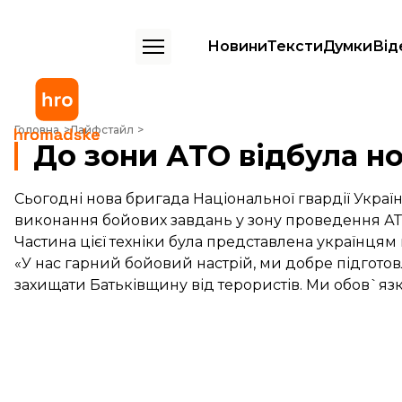
Новини
Тексти
Думки
Від
До зони АТО відбула нова бригада Нацгвардії
Головна
Лайфстайл
До зони АТО відбула но
Сьогодні нова бригада Національної гвардії Украї
виконання бойових завдань у зону проведення АТ
Частина цієї техніки була представлена українцям 
«У нас гарний бойовий настрій, ми добре підготов
захищати Батьківщину від терористів. Ми обов`язко