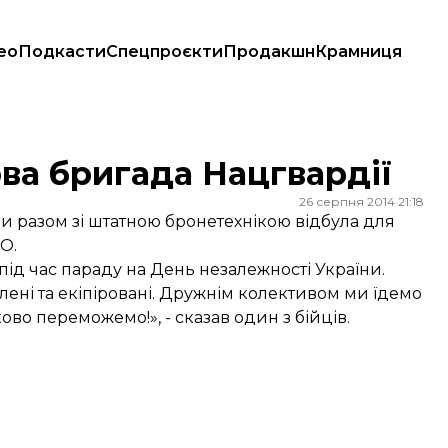
ео
Подкасти
Спецпроєкти
Продакшн
Крамниця
ва бригада Нацгвардії
26 серпня 2014 21:18
ни разом зі штатною бронетехнікою відбула для
О.
під час параду на День незалежності України.
лені та екіпіровані. Дружнім колективом ми їдемо
во переможемо!», - сказав один з бійців.