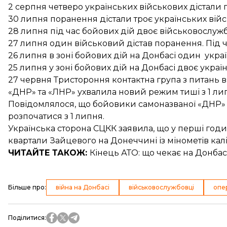
2 серпня
четверо українських військових
дістали 
30 липня поранення дістали
троє українських вій
28 липня під час бойових дій
двоє військовослуж
27 липня один
військовий дістав поранення.
Під ч
26 липня в зоні бойових дій на Донбасі один
укра
25 липня у зоні бойових дій на Донбасі
двоє украї
27 червня Тристороння контактна група з питань в
«ДНР» та «ЛНР»
ухвалила новий режим тиші з 1 ли
Повідомлялося, що бойовики самоназваної «ДНР
розпочатися з 1 липня.
Українська сторона СЦКК заявила, що у перші год
квартали Зайцевого
на Донеччині із мінометів кал
ЧИТАЙТЕ ТАКОЖ:
Кінець АТО: що чекає на Донбас
Більше про
:
війна на Донбасі
військовослужбовці
опе
Поділитися
: