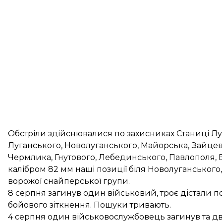
Обстріли здійснювалися по захисниках Станиці Луг
Луганського, Новолуганського, Майорська, Зайцево
Чермлика, Гнутового, Лебединського, Павлополя, В
калібром 82 мм наші позиції біля Новолуганського,
ворожої снайперської групи.
8 серпня
загинув один військовий
, троє дістали
бойового зіткнення. Пошуки тривають.
4 серпня
один військовослужбовець загинув
та д