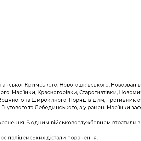
анської, Кримського, Новотошківського, Новозванівк
го, Мар’їнки, Красногорівки, Старогнатівки, Новоми
одяного та Широкиного. Поряд із цим, противник об
 Гнутового та Лебединського, а у районі Мар’їнки за
 поранення. З одним військовослужбовцем втратили зв
воє поліцейських дістали поранення.