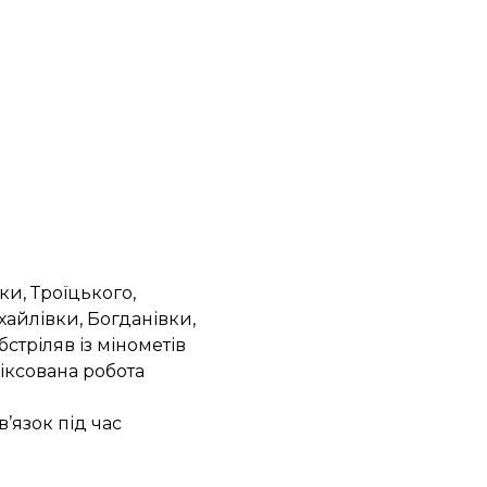
и, Троїцького,
хайлівки, Богданівки,
стріляв із мінометів
фіксована робота
’язок під час