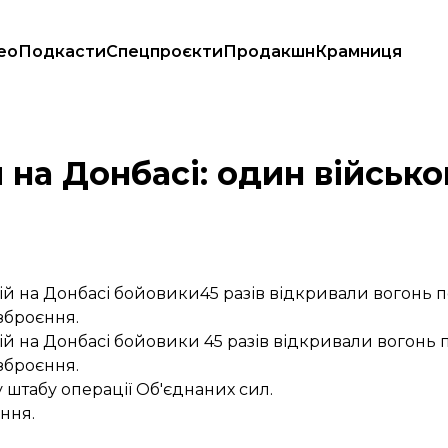
ео
Подкасти
Спецпроєкти
Продакшн
Крамниця
 поранено
й на Донбасі: один військ
дій на Донбасі бойовики45 разів відкривали вогонь п
озброєння.
дій на Донбасі бойовики 45 разів відкривали вогонь 
озброєння.
 штабу операції Об'єднаних сил.
ння.