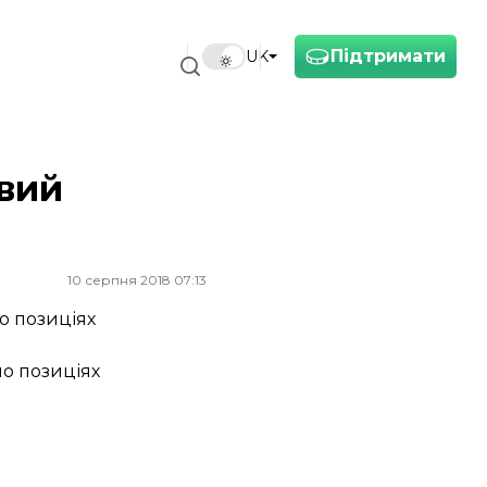
Підтримати
UK
овий
10 серпня 2018 07:13
о позиціях
по позиціях