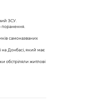
вий ЗСУ
.
в поранення.
ників самоназваних
і
на Донбасі, який має
ки обстріляли житлові