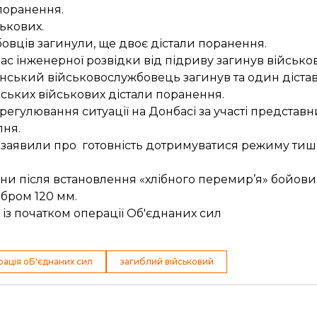
поранення.
ськових
.
бовців загинули
, ще двоє дістали поранення.
ас інженерної розвідки від підриву
загинув військо
їнський військовослужбовець загинув
та один діста
нських військових дістали поранення
.
регулювання ситуації на Донбасі за участі представ
пня
.
» заявили про
готовність дотримуватися режиму тиш
ини після встановлення «хлібного перемир’я»
бойови
ібром 120 мм.
 із
початком операції Об'єднаних сил
рація оБ'єднаних сил
загиблий військовий