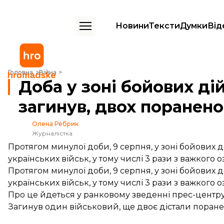
Новини
Тексти
Думки
Від
Доба у зоні бойових дій на Донбасі: один військовий загинув, двох
Головна
Війна
Доба у зоні бойових ді
загинув, двох поранено
Олена Ребрик
Журналістка
Протягом минулої доби, 9 серпня, у зоні бойових 
українських військ, у тому числі 3 рази з важкого 
Протягом минулої доби, 9 серпня, у зоні бойових 
українських військ, у тому числі 3 рази з важкого 
Про це
йдеться
у ранковому зведенні прес-центру
Загинув один військовий, ще двоє дістали поране