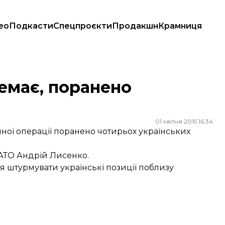
ео
Подкасти
Спецпроєкти
Продакшн
Крамниця
немає, поранено
01 квітня 2015 16:34
ної операції поранено чотирьох українських
 АТО Андрій Лисенко.
я штурмувати українські позиції поблизу