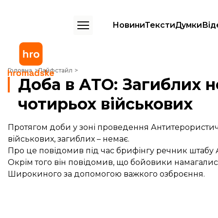
Новини
Тексти
Думки
Від
Доба в АТО: Загиблих немає, поранено чотирьох військових
Головна
Лайфстайл
Доба в АТО: Загиблих 
чотирьох військових
Протягом доби у зоні проведення Антитерористич
військових, загиблих – немає.
Про це повідомив під час брифінгу речник штабу
Окрім того він повідомив, що бойовики намагалис
Широкиного за допомогою важкого озброєння.