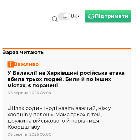
Підтримати
UK
Зараз читають
Важливо
У Балаклії на Харківщині російська атака
вбила трьох людей. Били й по інших
містах, є поранені
06 серпня 2026 08:04
«Шлях родин іноді навіть важчий, ніж у
хлопців у полоні». Мама трьох дітей,
дружина військового й керівниця
Коордштабу
06 серпня 2026 08:00