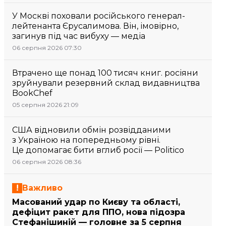
У Москві поховали російського генерал-
лейтенанта Єрусалимова. Він, імовірно,
загинув під час вибуху — медіа
06 серпня 2026 07:30
Втрачено ще понад 100 тисяч книг. росіяни
зруйнували резервний склад видавництва
BookChef
05 серпня 2026 21:09
США відновили обмін розвідданими
з Україною на попередньому рівні.
Це допомагає бити вглиб росії — Politico
06 серпня 2026 08:36
Важливо
Масований удар по Києву та області,
дефіцит ракет для ППО, нова підозра
Стефанішиній — головне за 5 серпня