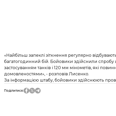
«Найбільш запеклі зіткнення регулярно відбувают
багатогодинний бій. Бойовики здійснили спробу 
застосуванням танків і 120 мм мінометів, які повин
домовленостями», - розповів Лисенко.
За інформацією штабу, бойовики здійснюють провок
Поділитися
: