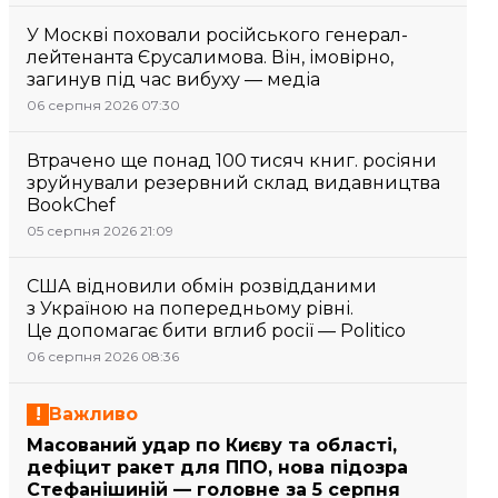
У Москві поховали російського генерал-
лейтенанта Єрусалимова. Він, імовірно,
загинув під час вибуху — медіа
06 серпня 2026 07:30
Втрачено ще понад 100 тисяч книг. росіяни
зруйнували резервний склад видавництва
BookChef
05 серпня 2026 21:09
США відновили обмін розвідданими
з Україною на попередньому рівні.
Це допомагає бити вглиб росії — Politico
06 серпня 2026 08:36
Важливо
Масований удар по Києву та області,
дефіцит ракет для ППО, нова підозра
Стефанішиній — головне за 5 серпня