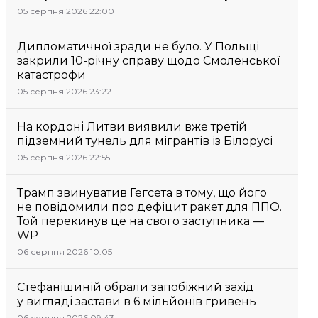
05 серпня 2026 22:00
Дипломатичної зради не було. У Польщі
закрили 10-річну справу щодо Смоленської
катастрофи
05 серпня 2026 23:22
На кордоні Литви виявили вже третій
підземний тунель для мігрантів із Білорусі
05 серпня 2026 22:55
Трамп звинуватив Гегсета в тому, що його
не повідомили про дефіцит ракет для ППО.
Той перекинув це на свого заступника —
WP
06 серпня 2026 10:05
Стефанішиній обрали запобіжний захід
у вигляді застави в 6 мільйонів гривень
06 серпня 2026 09:43