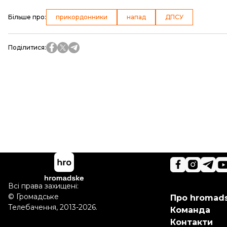
Більше про
:
прикордонники
напад
ДПСУ
Поділитися
:
Всі права захищені:
©
Громадське
Про hromad
Телебачення
,
2013-2026.
Команда
Контакти