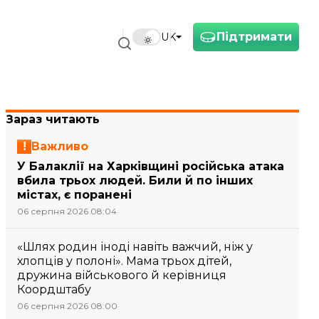
Підтримати
UK
Зараз читають
Важливо
У Балаклії на Харківщині російська атака
вбила трьох людей. Били й по інших
містах, є поранені
06 серпня 2026 08:04
«Шлях родин іноді навіть важчий, ніж у
хлопців у полоні». Мама трьох дітей,
дружина військового й керівниця
Коордштабу
06 серпня 2026 08:00