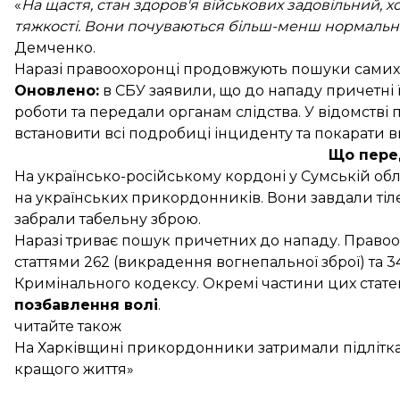
«
На щастя, стан здоров'я військових задовільний, 
тяжкості. Вони почуваються більш-менш нормально
Демченко.
Наразі правоохоронці продовжують пошуки самих
Оновлено:
в СБУ
заявили
, що до нападу причетні 
роботи та передали органам слідства. У відомстві 
встановити всі подробиці інциденту та покарати в
Що пере
На українсько-російському кордоні у Сумській обл
на українських прикордонників. Вони завдали т
забрали табельну зброю.
Наразі триває пошук причетних до нападу. Правоо
статтями 262 (викрадення вогнепальної зброї) та 
Кримінального кодексу. Окремі частини цих ста
позбавлення волі
.
читайте також
На Харківщині прикордонники затримали підлітка з
кращого життя»