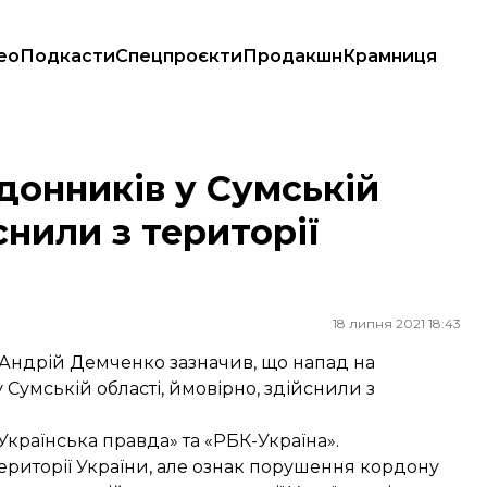
ео
Подкасти
Спецпроєкти
Продакшн
Крамниця
нили з території України
донників у Сумській
снили з території
18 липня 2021 18:43
Андрій Демченко зазначив, що напад на
 Сумській області, ймовірно, здійснили з
Українська правда
» та «
РБК-Україна
».
риторії України, але ознак порушення кордону