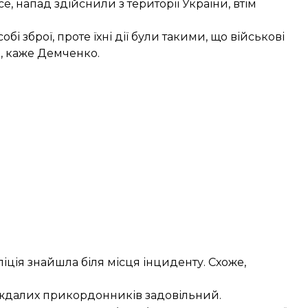
е, напад здійснили з території України, втім
зброї, проте їхні дії були такими, що військові
е, каже Демченко.
іція знайшла біля місця інциденту. Схоже,
раждалих прикордонників задовільний.