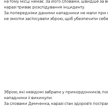
на тому місці немає. За його словами, швидше за вс
наразі триває розслідування інциденту.
За попередніми даними нападники не мали при собі 
не змогли застосувати зброю, щоб убезпечити себ
Зброю, які невідомі забрали у прикордонників, пол
нападники її викинули.
За словами Демченка, наразі стан здоров'я пост