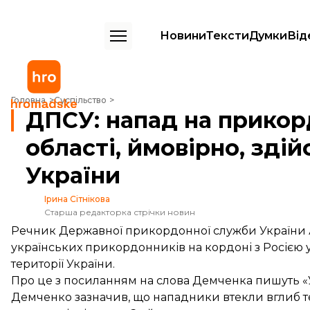
Новини
Тексти
Думки
Від
ДПСУ: напад на прикордонників у Сумській області, ймовірно, здійс
Головна
Суспільство
ДПСУ: напад на прикор
області, ймовірно, здій
України
Ірина Сітнікова
Старша редакторка стрічки новин
Речник Державної прикордонної служби України 
українських прикордонників на кордоні з Росією у
території України.
Про це з посиланням на слова Демченка пишуть «
Демченко зазначив, що нападники втекли вглиб те