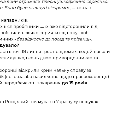
хоча вони отримали тілесні ушкодження середньої
. Вони були оглянуті лікарями
», ㅡ сказав
 нападників.
їхні співробітники ㅡ їх вже відсторонили від
пообіцяли всіляко сприяти слідству, щоб
инних «
безвідносно до посад та прізвищ
».
дувало?
асті вночі 18 липня троє невідомих людей
напали
ілесних ушкоджень двом прикордонникам та
хоронці відкрили кримінальну справу за
345 (погроза або насильство щодо правоохоронця)
тей передбачають покарання
до 15 років
 Росії, який прямував в Україну «у пошуках