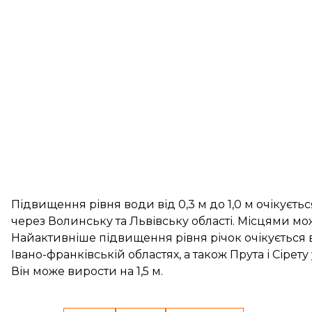
Підвищення рівня води від 0,3 м до 1,0 м очікуєтьс
через Волинську та Львівську області. Місцями мо
Найактивніше підвищення рівня річок очікується в 
Івано-франківській областях, а також Прута і Сірету
Він може вирости на 1,5 м.