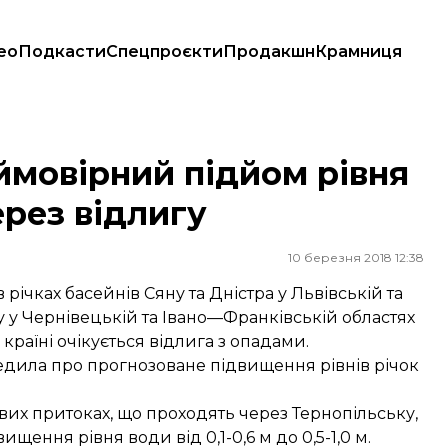
ео
Подкасти
Спецпроєкти
Продакшн
Крамниця
 через відлигу
мовірний підйом рівня
через відлигу
10 березня 2018 12:38
річках басейнів Сяну та Дністра у Львівській та
ту у Чернівецькій та Івано—Франківській областях
країні очікується відлига з опадами.
едила
про прогнозоване підвищення рівнів річок
івих притоках, що проходять через Тернопільську,
щення рівня води від 0,1-0,6 м до 0,5-1,0 м.