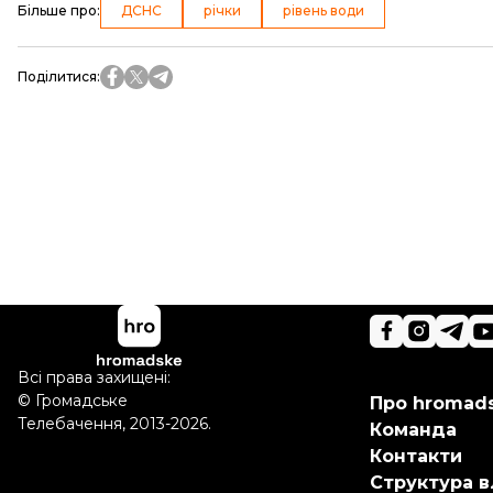
Більше про
:
ДСНС
річки
рівень води
Поділитися
:
Всі права захищені:
©
Громадське
Про hromad
Телебачення
,
2013-2026.
Команда
Контакти
Структура в