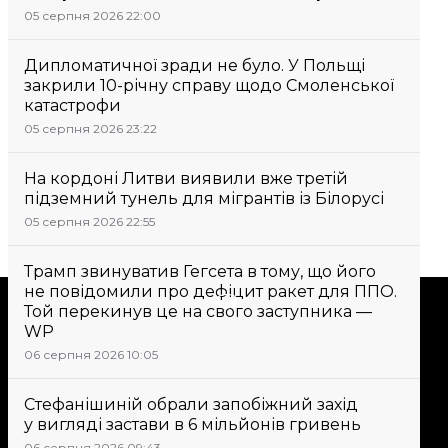
05 серпня 2026 22:00
Дипломатичної зради не було. У Польщі
закрили 10-річну справу щодо Смоленської
катастрофи
05 серпня 2026 23:22
На кордоні Литви виявили вже третій
підземний тунель для мігрантів із Білорусі
05 серпня 2026 22:55
Трамп звинуватив Гегсета в тому, що його
не повідомили про дефіцит ракет для ППО.
Підтримати
Той перекинув це на свого заступника —
WP
06 серпня 2026 10:05
Підтримай hromadske.
Ми працюємо для тебе та
Стефанішиній обрали запобіжний захід
завдяки тобі. Будь нашим
у вигляді застави в 6 мільйонів гривень
другом
06 серпня 2026 09:43