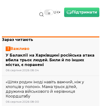
Підтримати
UK
Зараз читають
Важливо
У Балаклії на Харківщині російська атака
вбила трьох людей. Били й по інших
містах, є поранені
06 серпня 2026 08:04
«Шлях родин іноді навіть важчий, ніж у
хлопців у полоні». Мама трьох дітей,
дружина військового й керівниця
Коордштабу
06 серпня 2026 08:00