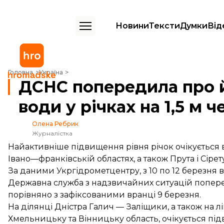
Новини
Тексти
Думки
Від
ДСНС попередила про ймовірний підйом рівня води у річках на 1,5 м
Головна
Україна
ДСНС попередила про й
води у річках на 1,5 м 
Олена Ребрик
Журналістка
Найактивніше підвищення рівня річок очікується в 
Івано—франківській областях, а також Прута і Сіре
За даними Укргідрометцентру, з 10 по 12 березня в 
Державна служба з надзвичайних ситуацій
попер
порівняно з зафіксованими вранці 9 березня.
На ділянці Дністра Галич — Заліщики, а також на л
Хмельницьку та Вінницьку область, очікується підви