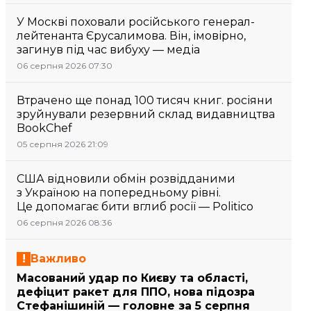
У Москві поховали російського генерал-
лейтенанта Єрусалимова. Він, імовірно,
загинув під час вибуху — медіа
06 серпня 2026 07:30
Втрачено ще понад 100 тисяч книг. росіяни
зруйнували резервний склад видавництва
BookChef
05 серпня 2026 21:09
США відновили обмін розвідданими
з Україною на попередньому рівні.
Це допомагає бити вглиб росії — Politico
06 серпня 2026 08:36
Важливо
Масований удар по Києву та області,
дефіцит ракет для ППО, нова підозра
Стефанішиній — головне за 5 серпня