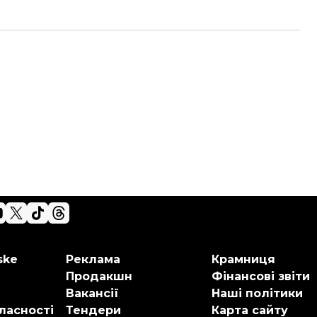
ske
Реклама
Крамниця
Продакшн
Фінансові звіти
Вакансії
Наші політики
ласності
Тендери
Карта сайту