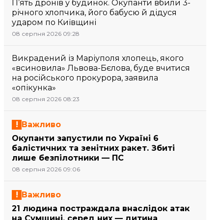
П’ять дронів у будинок. Окупанти вбили 3-
річного хлопчика, його бабусю й дідуся
ударом по Київщині
08 серпня 2026 09:28
Викрадений із Маріуполя хлопець, якого
«всиновила» Львова-Бєлова, буде вчитися
на російського прокурора, заявила
«опікунка»
08 серпня 2026 08:23
Важливо
Окупанти запустили по Україні 6
балістичних та зенітних ракет. Збиті
лише безпілотники — ПС
08 серпня 2026 09:06
Важливо
21 людина постраждала внаслідок атак
на Сумщині, серед них — дитина