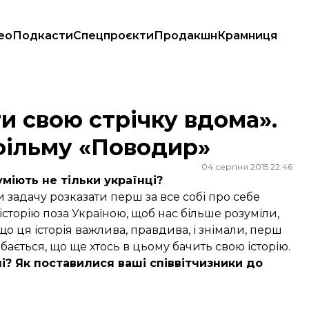
ео
Подкасти
Спецпроєкти
Продакшн
Крамниця
ом фільму «Поводир»
и свою стрічку вдома».
фільму «Поводир»
04 серпня 2015 22:46
уміють не тільки українці?
и задачу розказати перш за все собі про себе
історію поза Україною, щоб нас більше розуміли,
що ця історія важлива, правдива, і знімали, перш
бається, що ще хтось в цьому бачить свою історію.
ні? Як поставилися ваші співвітчизники до