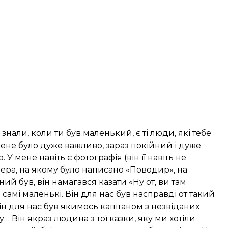
знали, коли ти був маленький, є ті люди, які тебе
мене було дуже важливо, зараз покійний і дуже
мене навіть є фотографія (він її навіть не
ера, на якому було написано «Поводир», на
ий був, він намагався казати «Ну от, ви там
амі маленькі. Він для нас був насправді от такий
Він для нас був якимось капітаном з незвіданих
ку… Він якраз людина з тої казки, яку ми хотіли