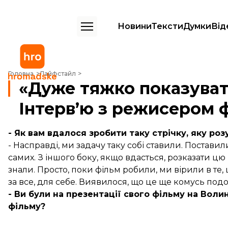
Новини
Тексти
Думки
Від
«Дуже тяжко показувати свою стрічку вдома». Інтерв’ю з режисер
Головна
Лайфстайл
«Дуже тяжко показуват
Інтерв’ю з режисером 
- Як вам вдалося зробити таку стрічку, яку роз
- Насправді, ми задачу таку собі ставили. Поставил
самих. З іншого боку, якщо вдасться, розказати цю 
знали. Просто, поки фільм робили, ми вірили в те, 
за все, для себе. Виявилося, що це ще комусь подо
- Ви були на презентації свого фільму на Воли
фільму?