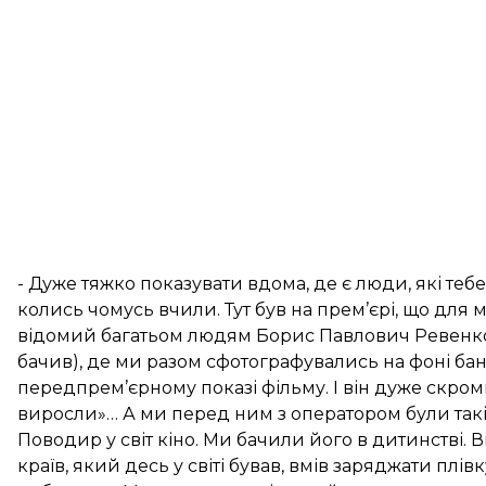
- Дуже тяжко показувати вдома, де є люди, які тебе 
колись чомусь вчили. Тут був на прем’єрі, що для 
відомий багатьом людям Борис Павлович Ревенко. У 
бачив), де ми разом сфотографувались на фоні бан
передпрем’єрному показі фільму. І він дуже скромн
виросли»… А ми перед ним з оператором були такі с
Поводир у світ кіно. Ми бачили його в дитинстві. 
країв, який десь у світі бував, вмів заряджати плів