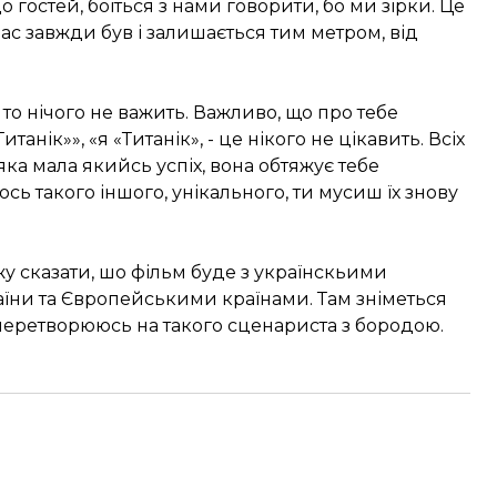
 гостей, боїться з нами говорити, бо ми зірки. Це
нас завжди був і залишається тим метром, від
, то нічого не важить. Важливо, що про тебе
анік»», «я «Титанік», - це нікого не цікавить. Всіх
 яка мала якийсь успіх, вона обтяжує тебе
сь такого іншого, унікального, ти мусиш їх знову
жу сказати, шо фільм буде з українскьими
аїни та Європейськими країнами. Там зніметься
 перетворююсь на такого сценариста з бородою.