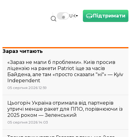
Підтримати
UK
Зараз читають
«Зараз не мали б проблеми». Київ просив
ліцензію на ракети Patriot іще за часів
Байдена, але там «просто сказали "ні"» — Kyiv
Independent
05 серпня 2026 12:59
Цьогоріч Україна отримала від партнерів
утричі менше ракет для ППО, порівнюючи із
2025 роком — Зеленський
05 серпня 2026 14:03