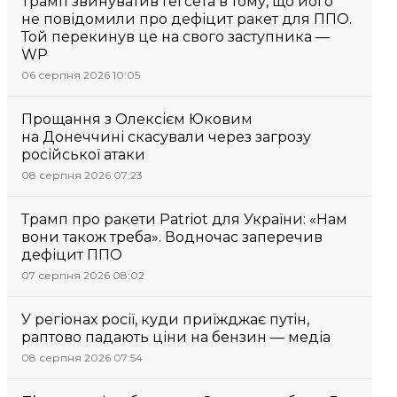
Трамп звинуватив Гегсета в тому, що його
не повідомили про дефіцит ракет для ППО.
Той перекинув це на свого заступника —
WP
06 серпня 2026 10:05
Прощання з Олексієм Юковим
на Донеччині скасували через загрозу
російської атаки
08 серпня 2026 07:23
Трамп про ракети Patriot для України: «Нам
вони також треба». Водночас заперечив
дефіцит ППО
07 серпня 2026 08:02
У регіонах росії, куди приїжджає путін,
раптово падають ціни на бензин — медіа
08 серпня 2026 07:54