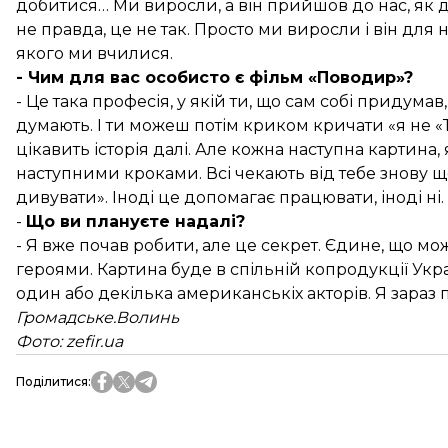
добитися… Ми виросли, а він прийшов до нас, як до
не правда, це не так. Просто ми виросли і він для 
якого ми вчилися.
- Чим для вас особисто є фільм «Поводир»?
- Це така професія, у якій ти, що сам собі придумав
думають. І ти можеш потім криком кричати «я не «Тит
цікавить історія далі. Але кожна наступна картина,
наступними кроками. Всі чекають від тебе знову що
дивувати». Іноді це допомагає працювати, іноді ні.
-
Що ви плануєте надалі?
- Я вже почав робити, але це секрет. Єдине, що мо
героями. Картина буде в спільній копродукції Укр
один або декілька американськіх акторів. Я зараз
Громадське.Волинь
Фото: zefir.ua
Поділитися
: