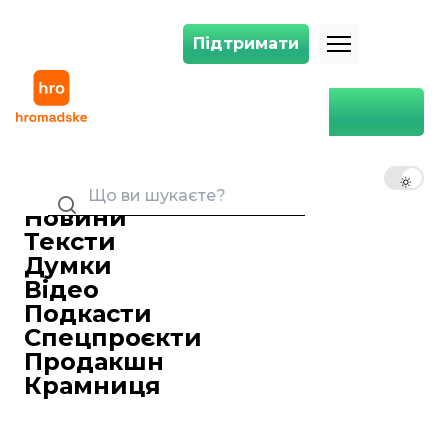
Підтримати
Підтримати
Дві школярки у Запоріжжі отруїлися невідомою речовиною — їх гос
Головна
Суспільство
Дві школярки у Запоріжжі
отруїлися невідомою
UK
EN
RU
речовиною — їх
госпіталізували
Новини
Тексти
Вікторія Коломієць
18 травня 2021 19:22
Журналістка
Думки
У Запоріжжі в одній зі шкіл Хортицького
Відео
району дві учениці 2010 року
Подкасти
народження (їм по 10—11 років)
Спецпроєкти
отруїлися невідомою речовиною. Їх
Продакшн
госпіталізували.
Крамниця
Про це
повідомив
Запорізький
обласний центр екстреної медичної