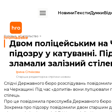
Новини
Тексти
Думки
Від
Двом поліцейським на Черкащині оголосили підозру у катуванні. Під
Головна
Суспільство
Двом поліцейським на
підозру у катуванні. Пі
зламали залізний стіле
Ірина Сітнікова
Старша редакторка стрічки новин
Слідчі Державного бюро розслідувань повідомили
на Черкащині. Під час «допитів» вони лупцювали 
стілець.
Про це
повідомила
пресслужба Державного бюро 
Зокрема про підозру повідомили двом старшим ді