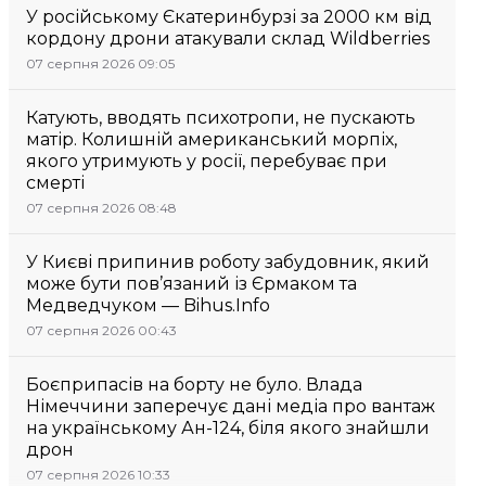
У російському Єкатеринбурзі за 2000 км від
кордону дрони атакували склад Wildberries
07 серпня 2026 09:05
Катують, вводять психотропи, не пускають
матір. Колишній американський морпіх,
якого утримують у росії, перебуває при
смерті
07 серпня 2026 08:48
У Києві припинив роботу забудовник, який
може бути пов’язаний із Єрмаком та
Медведчуком — Bihus.Info
07 серпня 2026 00:43
Боєприпасів на борту не було. Влада
Німеччини заперечує дані медіа про вантаж
на українському Ан-124, біля якого знайшли
дрон
07 серпня 2026 10:33