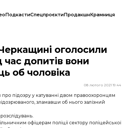
ео
Подкасти
Спецпроєкти
Продакшн
Крамниця
 час допитів вони зламали залізний стілець об чоловіка
 Черкащині оголосили
д час допитів вони
ць об чоловіка
08 лютого 2021 19:44
 про підозру у катуванні двом правоохоронцям
підозрюваного, зламавши об нього залізний
розслідувань.
льничним офіцерам поліції сектору поліцейської