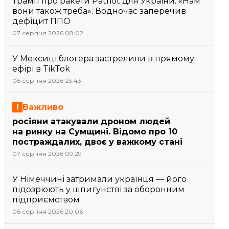
Трамп про ракети Patriot для України: «Нам
вони також треба». Водночас заперечив
дефіцит ППО
07 серпня 2026 08:02
У Мексиці блогера застрелили в прямому
ефірі в TikTok
06 серпня 2026 23:43
Важливо
росіяни атакували дроном людей
на ринку на Сумщині. Відомо про 10
постраждалих, двоє у важкому стані
07 серпня 2026 09:29
У Німеччині затримали українця — його
підозрюють у шпигунстві за оборонним
підприємством
06 серпня 2026 20:06