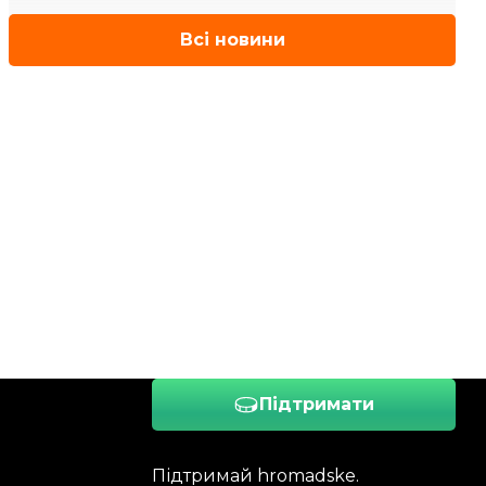
Всі новини
Підтримати
Підтримай hromadske.