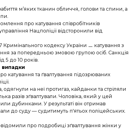
абиття м’яких тканин обличчя, голови та спини, а
пи.
відомлення про катування співробітників
управління Нацполіції відсторонили від
 127 Кримінального кодексу України ㅡ катування з
нання за попередньою змовою групою осіб. Санкція
д 5 до 10 років.
і випадки
ро катування та ґвалтування підозрюваних
ції.
, одягнули на неї протигаз, кайданки та стріляли
лька разів зґвалтували. Чоловіка, який у цей
били дубинками. У результаті він отримав
дали
до суду — судитимуть п'ятьох поліцейських.
повідомили про подробиці зґвалтування жінки у