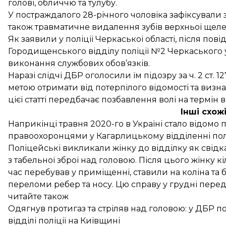
голові, обличчю та тулубу.
У постраждалого 28-річного чоловіка зафіксували з
також травматичне видалення зубів верхньої щеле
Як
заявили
у поліції Черкаської області, після по
Городищенського відділу поліції №2 Черкаського 
виконання службових обов’язків.
Наразі слідчі ДБР оголосили їм підозру за ч. 2 ст.
метою отримати від потерпілого відомості та виз
цієї статті передбачає позбавлення волі на термін ві
Інші схож
Наприкінці травня 2020-го в Україні
стало відомо
п
правоохоронцями у Кагарлицькому відділенні полі
Поліцейські викликали жінку до відділку як свідка
з табельної зброї над головою. Після цього жінку кі
час перебував у приміщенні, ставили на коліна та 
переломи ребер та носу. Цю справу у грудні
пере
читайте також
Одягнув протигаз та стріляв над головою: у ДБР 
відділі поліції на Київщині