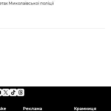
тах Миколаївської поліції
ske
Реклама
Крамниця