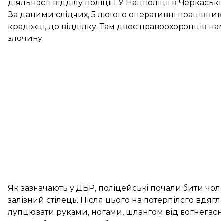
діяльності відділу поліції ГУ Нацполіції в Черкаські
За даними слідчих, 5 лютого оперативні працівник
крадіжці, до відділку. Там двоє правоохоронців н
злочину.
Як зазначають у ДБР, поліцейські почали бити чол
залізний стілець. Після цього на потерпілого вдя
лупцювати руками, ногами, шлангом від вогнегас