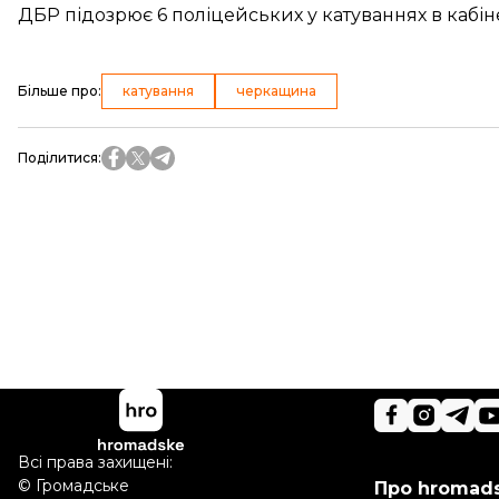
ДБР підозрює 6 поліцейських у катуваннях в кабіне
Більше про
:
катування
черкащина
Поділитися
:
Всі права захищені:
©
Громадське
Про hromad