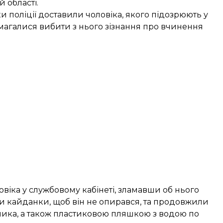
й області.
и поліції доставили чоловіка, якого підозрюють у
амагалися вибити з нього зізнання про вчинення
овіка у службовому кабінеті, зламавши об нього
гли кайданки, щоб він не опирався, та продовжили
ника, а також пластиковою пляшкою з водою по