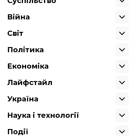
Суспільство
Освіта
Кримінал
Війна
Здоров'я
Екологія
Ветерани
Підтримати
Військові
Світ
Ситуація на фронті
Крим
Північна Америка
Донбас
Латинська Америка
Політика
Підтримай hromadske.
Азія
Ми працюємо для тебе та завдяки тобі.
Африка
Закопроєкти
Будь нашим другом
Європа
Персоналії
Економіка
Геополітика
Верховна Рада
Кабінет міністрів
Бізнес
Про hromadske
Вакансії
Реформи
Енергетика
Лайфстайл
Вибори
Особисті фінанси
Команда
Тендери
Корупція
Інфраструктура
Спорт
Контакти
Крамниця
Нерухомість
Кіно
Україна
Структура
Фінансові звіти
Ціни
Музика
Театр
Київ
власності
Наші політики
Подорожі
Регіони
Наука і технології
Реклама
Карта сайту
Книги
Історія
Продакшн
Їжа
Гаджети
ШІ
Події
Космос