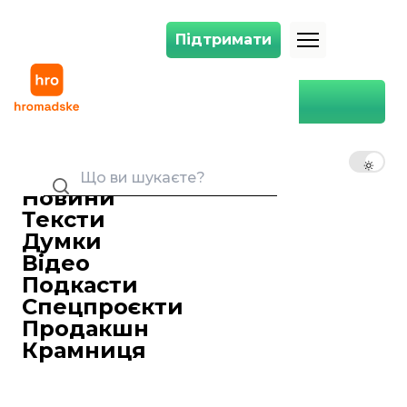
Підтримати
Підтримати
Економіка фестивалів: заробітки організаторів та користь державі
Головна
Економіка
Економіка фестивалів:
заробітки організаторів та
UK
EN
RU
користь державі
Новини
Тата Кривенко
03 серпня 2018 18:28
Журналістка
Тексти
Думки
Відео
Подкасти
Спецпроєкти
Продакшн
Крамниця
Watch on YouTube