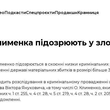
ео
Подкасти
Спецпроєкти
Продакшн
Крамниця
и — ГПУ
лименка підозрюють у зло
Клименко підозрюється в скоєнні низки кримінальних
есенні державі матеріальних збитків в розмірі більше
водить розслідування в кримінальному провадженні
 Віктора Януковича, «в тому числі О. Клименко, як
255, ч. 4 ст. 28, ч. 5 ст. 219, ч. 4 ст. 28, ч. 2 ст. 205, ч
ідомленні.