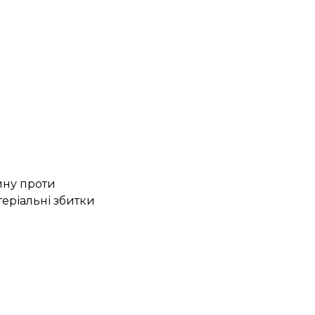
чину проти
теріальні збитки