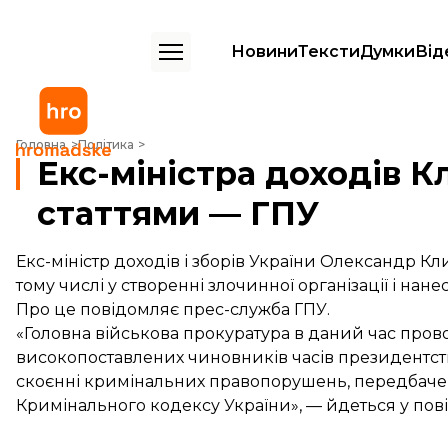
Новини
Тексти
Думки
Від
Екс-міністра доходів Клименка підозрюють у злочинах за 7 статтям
Головна
Політика
Екс-міністра доходів К
статтями — ГПУ
Екс-міністр доходів і зборів України Олександр 
тому числі у створенні злочинної організації і нан
Про це
повідомляє
прес-служба ГПУ.
«Головна військова прокуратура в даний час про
високопоставлених чиновників часів президентства
скоєнні кримінальних правопорушень, передбачених ч. 1 ст. 
Кримінального кодексу України», — йдеться у пов