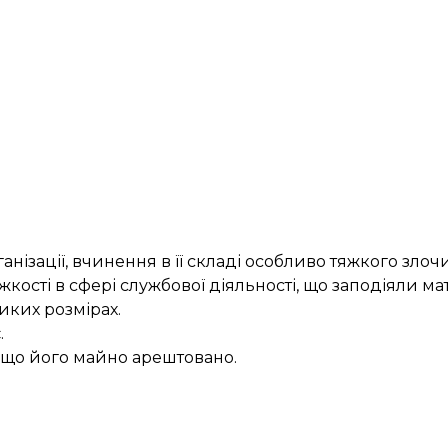
анізації, вчинення в її складі особливо тяжкого зло
жкості в сфері службової діяльності, що заподіяли ма
ликих розмірах.
.
, що його майно арештовано.