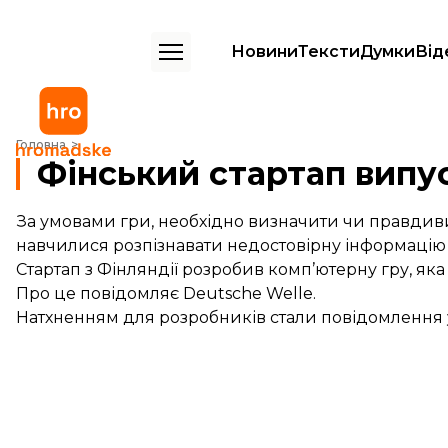
Новини
Тексти
Думки
Від
Фінський стартап випустив гру про твіти Трампа
Головна
Фінський стартап випус
За умовами гри, необхідно визначити чи правдивий
навчилися розпізнавати недостовірну інформацію
Стартап з Фінляндії розробив комп’ютерну гру, яка 
Про це повідомляє Deutsche Welle.
Натхненням для розробників стали повідомлення 