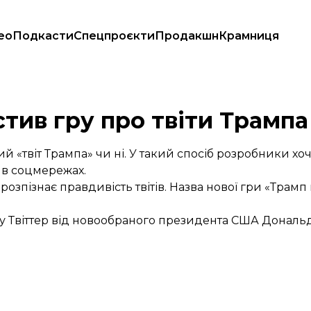
ео
Подкасти
Спецпроєкти
Продакшн
Крамниця
тив гру про твіти Трампа
 «твіт Трампа» чи ні. У такий спосіб розробники хоч
 в соцмережах.
розпізнає правдивість твітів. Назва нової гри
«Трамп 
у Твіттер від новообраного президента США Дональд