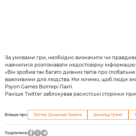
За умовами гри, необхідно визначити чи правдивий
навчилися розпізнавати недостовірну інформацію
«Він зробив так багато дивних твітів про глобальне
важливими для людства. Ми хочемо, щоб люди зно
Psyon Games Волтері Лахті.
Раніше Twitter заблокував
расистські сторінки пр
Більше про
:
Твіттер Дональда Трампа
Дональд Трамп
Поділитися
: