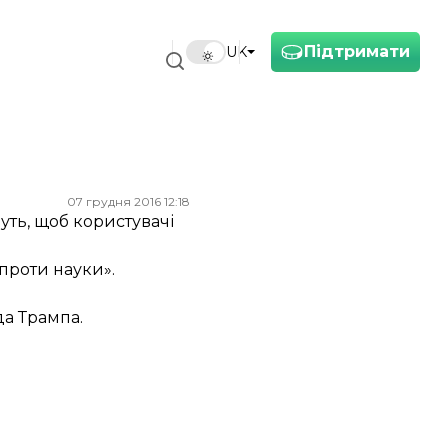
Підтримати
UK
07 грудня 2016 12:18
уть, щоб користувачі
проти науки»
.
а Трампа.