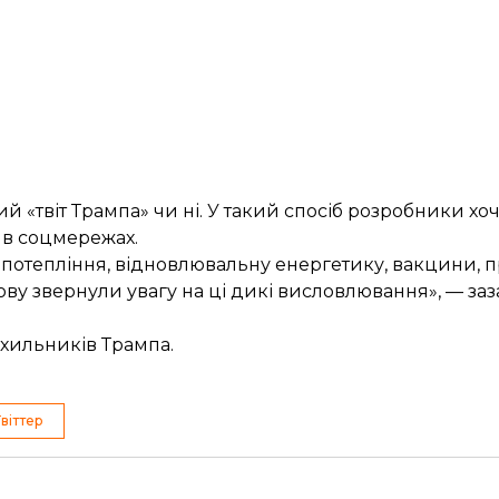
 «твіт Трампа» чи ні. У такий спосіб розробники хоч
 в соцмережах.
 потепління, відновлювальну енергетику, вакцини, про 
ву звернули увагу на ці дикі висловлювання», — за
ихильників Трампа
.
Твіттер