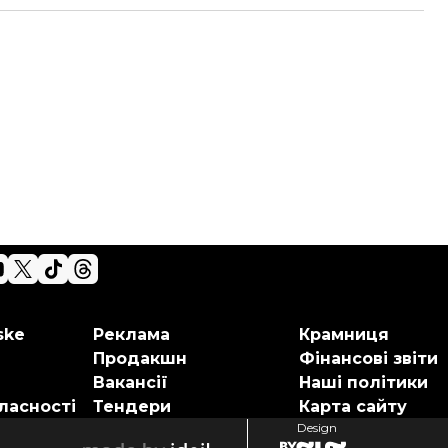
ske
Реклама
Крамниця
Продакшн
Фінансові звіти
Вакансії
Наші політики
ласності
Тендери
Карта сайту
Design