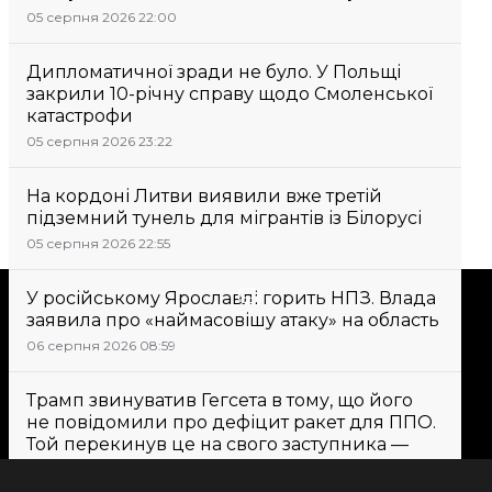
05 серпня 2026 22:00
Дипломатичної зради не було. У Польщі
закрили 10-річну справу щодо Смоленської
катастрофи
05 серпня 2026 23:22
На кордоні Литви виявили вже третій
підземний тунель для мігрантів із Білорусі
05 серпня 2026 22:55
Підтримати
У російському Ярославлі горить НПЗ. Влада
заявила про «наймасовішу атаку» на область
06 серпня 2026 08:59
Підтримай hromadske.
Ми працюємо для тебе та
Трамп звинуватив Гегсета в тому, що його
завдяки тобі. Будь нашим
не повідомили про дефіцит ракет для ППО.
Той перекинув це на свого заступника —
другом
WP
06 серпня 2026 10:05