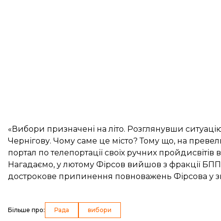
«Вибори призначені на літо. Розглянувши ситуацію 
Чернігову. Чому саме це місто? Тому що, на прев
портал по телепортації своїх ручних пройдисвітів в
Нагадаємо, у лютому Фірсов
вийшов
з фракції БПП
дострокове припинення повноважень Фірсова у зв’я
Більше про
:
Рада
вибори