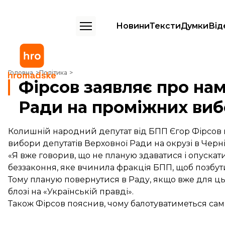
Новини
Тексти
Думки
Від
Фірсов заявляє про намір балотуватися до Ради на проміжних вибо
Головна
Політика
Фірсов заявляє про нам
Ради на проміжних виб
Колишній народний депутат від БПП Єгор Фірсов 
вибори депутатів Верховної Ради на окрузі в Черні
«Я вже говорив, що не планую здаватися і опускати
беззаконня, яке вчинила фракція БПП, щоб позбут
Тому планую повернутися в Раду, якщо вже для цьо
блозі на «Українській правді».
Також Фірсов пояснив, чому балотуватиметься саме