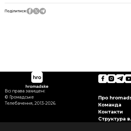
Поділитися
:
Всі права захищені:
©
Громадське
Про hromad
Телебачення
,
2013-2026.
Команда
Контакти
Структура в