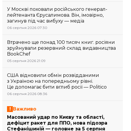
У Москві поховали російського генерал-
лейтенанта Єрусалимова. Він, імовірно,
загинув під час вибуху — медіа
06 серпня 2026 07:30
Втрачено ще понад 100 тисяч книг. росіяни
зруйнували резервний склад видавництва
BookChef
05 серпня 2026 21:09
США відновили обмін розвідданими
з Україною на попередньому рівні.
Це допомагає бити вглиб росії — Politico
06 серпня 2026 08:36
Важливо
Масований удар по Києву та області,
дефіцит ракет для ППО, нова підозра
Стефанішиній — головне за 5 серпня