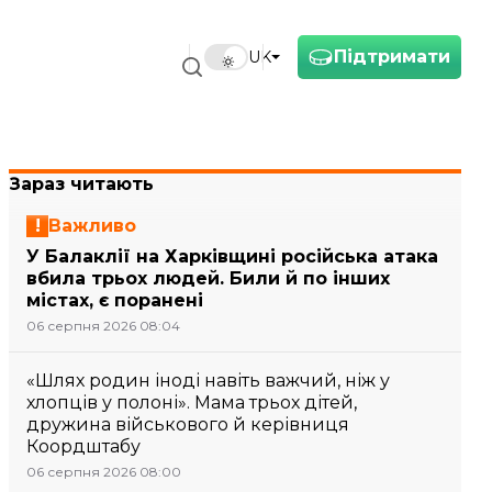
Підтримати
UK
Зараз читають
Важливо
У Балаклії на Харківщині російська атака
вбила трьох людей. Били й по інших
містах, є поранені
06 серпня 2026 08:04
«Шлях родин іноді навіть важчий, ніж у
хлопців у полоні». Мама трьох дітей,
дружина військового й керівниця
Коордштабу
06 серпня 2026 08:00