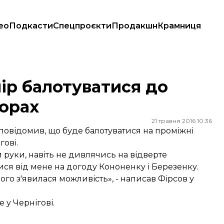
ео
Подкасти
Спецпроєкти
Продакшн
Крамниця
рах
ір балотуватися до
орах
21 травня 2016 10:36
повідомив, що буде балотуватися на проміжні
гові.
 руки, навіть не дивлячись на відверте
ися від мене на догоду Кононенку і Березенку.
го з'явилася можливість», -
написав
Фірсов у
 у Чернігові.