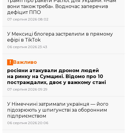
Трамп про ракети Patriot для України: «Нам
вони також треба». Водночас заперечив
дефіцит ППО
07 серпня 2026 08:02
У Мексиці блогера застрелили в прямому
ефірі в TikTok
06 серпня 2026 23:43
Важливо
росіяни атакували дроном людей
на ринку на Сумщині. Відомо про 10
постраждалих, двоє у важкому стані
07 серпня 2026 09:29
У Німеччині затримали українця — його
підозрюють у шпигунстві за оборонним
підприємством
06 серпня 2026 20:06