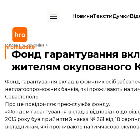
Новини
Тексти
Думки
Від
Фонд гарантування вкладів поверне гроші жителям окупованого К
Головна
Економіка
Фонд гарантування вкл
жителям окупованого 
Фонд гарантування вкладів фізичних осіб забезп
неплатоспроможних банків, які проживають на тимч
Севастополь.
Про це повідомляє прес-служба фонду.
«Фондом гарантування вкладів відповідно до ріше
2015 року був прийнятий наказ № 261 від 18 серп
вкладникам, які проживають на тимчасово окупован