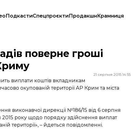
ео
Подкасти
Спецпроєкти
Продакшн
Крамниця
риму
адів поверне гроші
Криму
21 серпня 2015 14:55
ечить виплати коштів вкладникам
асово окупованій території АР Крим та міста
ння виконавчої дирекції №186/15 від 6 серпня
ня 2015 року щодо порядку здійснення виплат
ій території», – йдеться повідомленні.