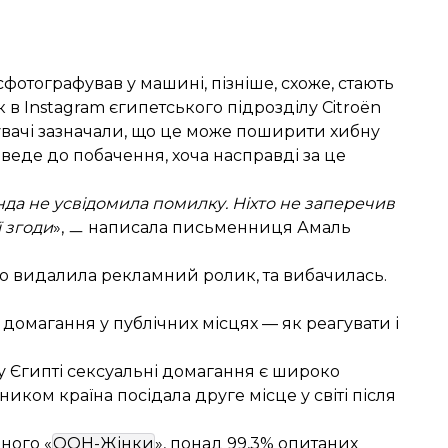
сфотографував у машині, пізніше, схоже, стають
 в Instagram єгипетського підрозділу Citroën
увачі зазначали, що це може поширити хибну
веде до побачення, хоча насправді за це
нда не усвідомила помилку. Ніхто не заперечив
ї згоди
», ㅡ
написала
письменниця Амаль
що видалила рекламний ролик, та вибачилась.
 домагання у публічних місцях — як реагувати і
у Єгипті сексуальні домагання є широко
ом країна посідала друге місце у світі після
ного «
ООН-Жінки
», понад 99,3% опитаних