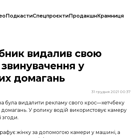
ео
Подкасти
Спецпроєкти
Продакшн
Крамниця
винувачення у нормалізації сексуальних домагань
бник видалив свою
 звинувачення у
них домагань
31 грудня 2021 00:37
на була видалити рекламу свого крос—хетчбеку
х домагань. У ролику водій використовує камеру
 згоди.
графує жінку за допомогою камери у машині, а