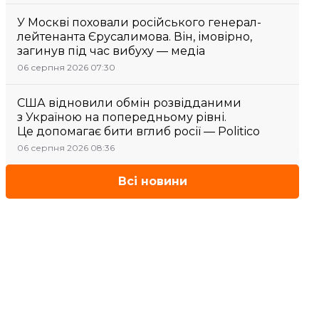
У Москві поховали російського генерал-
лейтенанта Єрусалимова. Він, імовірно,
загинув під час вибуху — медіа
06 серпня 2026 07:30
США відновили обмін розвідданими
з Україною на попередньому рівні.
Це допомагає бити вглиб росії — Politico
06 серпня 2026 08:36
Всі новини