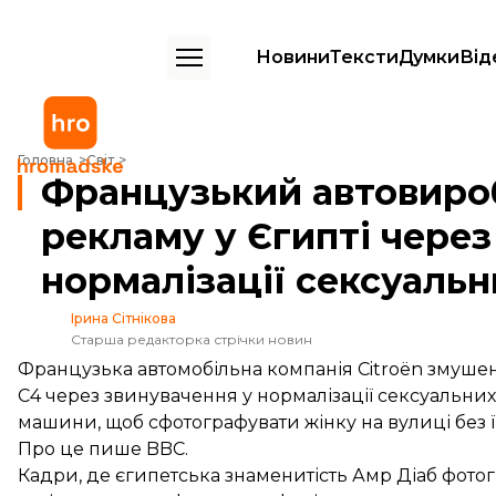
Новини
Тексти
Думки
Від
Французький автовиробник видалив свою рекламу у Єгипті через з
Головна
Світ
Французький автовиро
рекламу у Єгипті через
нормалізації сексуаль
Ірина Сітнікова
Старша редакторка стрічки новин
Французька автомобільна компанія Citroën змуше
C4 через звинувачення у нормалізації сексуальни
машини, щоб сфотографувати жінку на вулиці без її
Про це
пише
BBC.
Кадри, де єгипетська знаменитість Амр Діаб фото