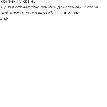
критики у країні.
му, яка сприяє сексуальним домаганням у країні,
евний момент свого життя?
», ㅡ написала
тіф.