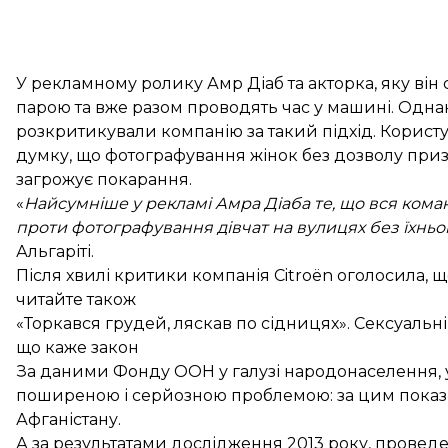
У рекламному ролику Амр Діаб та акторка, яку він 
парою та вже разом проводять час у машині. Однак
розкритикували компанію за такий підхід. Корист
думку, що фотографування жінок без дозволу приз
загрожує покарання.
«
Найсумніше у рекламі Амра Діаба те, що вся кома
проти фотографування дівчат на вулицях без їхньо
Альгаріті.
Після хвилі критики компанія Citroën оголосила, 
читайте також
«Торкався грудей, ляскав по сідницях». Сексуальні
що каже закон
За
даними
Фонду ООН у галузі народонаселення, 
поширеною і серйозною проблемою: за цим показник
Афганістану.
А за результатами дослідження 2013 року, проведе