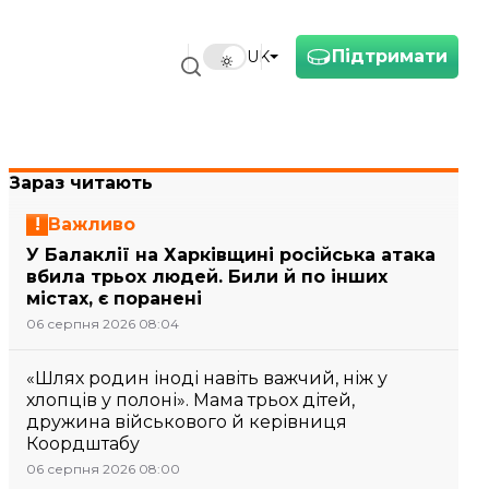
Підтримати
UK
Зараз читають
Важливо
У Балаклії на Харківщині російська атака
вбила трьох людей. Били й по інших
містах, є поранені
06 серпня 2026 08:04
«Шлях родин іноді навіть важчий, ніж у
хлопців у полоні». Мама трьох дітей,
дружина військового й керівниця
Коордштабу
06 серпня 2026 08:00