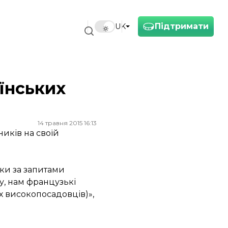
Підтримати
UK
їнських
14 травня 2015 16:13
иків на своїй
іки за запитами
у, нам французькі
іх високопосадовців)»,