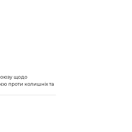
осоюзу щодо
ією проти колишніх та