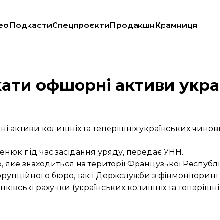
ео
Подкасти
Спецпроєкти
Продакшн
Крамниця
 – Яценюк
ати офшорні активи укра
 активи колишніх та теперішніх українських чиновн
енюк під час засідання уряду, передає УНН.
но, яке знаходиться на території Французької Республ
орупційного бюро, так і Держслужби з фінмоніторинг
нківські рахунки (українських колишніх та теперішн