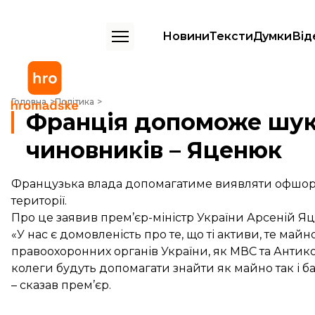
Новини
Тексти
Думки
Від
Франція допоможе шукати офшорні активи українських чиновників
Головна
Політика
Франція допоможе шук
чиновників – Яценюк
Французька влада допомагатиме виявляти офшорні
території.
Про це заявив прем’єр-міністр України Арсеній Яц
«У нас є домовленість про те, що ті активи, те май
правоохоронних органів України, як МВС та Антик
колеги будуть допомагати знайти як майно так і ба
– сказав прем’єр.