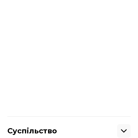
футбол і виступив проти зомбування
ним українців.
Поділитися
:
Суспільство