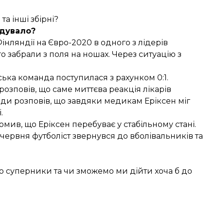
та інші збірні?
дувало?
інляндії на Євро-2020 в одного з лідерів
о забрали з поля на ношах. Через ситуацію з
ка команда поступилася з рахунком 0:1.
озповів, що саме миттєва реакція лікарів
анди розповів, що завдяки медикам Еріксен міг
.
домив
, що Еріксен перебуває у стабільному стані.
5 червня футболіст
звернувся
до вболівальників та
хто суперники та чи зможемо ми дійти хоча б до