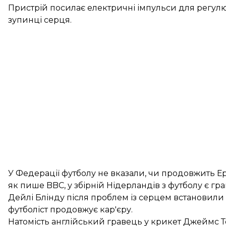
Пристрій посилає електричні імпульси для регулю
зупинці серця.
У Федерації футболу не вказали, чи продовжить Ері
як
пише
BBC, у збірній Нідерландів з футболу є г
Дейлі Блінду після проблем із серцем встановили І
футболіст продовжує кар'єру.
Натомість англійський гравець у крикет Джеймс Т