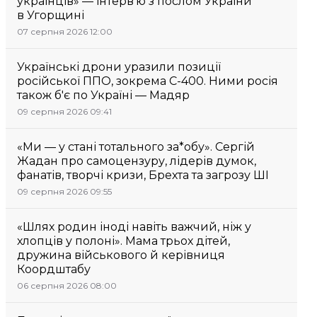
українців» — інтерв’ю з послом України
в Угорщині
07 серпня 2026 12:00
Українські дрони уразили позиції
російської ППО, зокрема С-400. Ними росія
також б'є по Україні — Мадяр
09 серпня 2026 09:41
«Ми — у стані тотального за*обу». Сергій
Жадан про самоцензуру, лідерів думок,
фанатів, творчі кризи, Брехта та загрозу ШІ
09 серпня 2026 09:55
«Шлях родин іноді навіть важчий, ніж у
хлопців у полоні». Мама трьох дітей,
дружина військового й керівниця
Коордштабу
06 серпня 2026 08:00