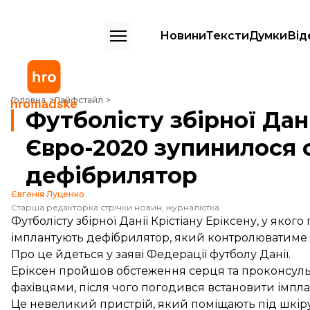
Новини
Тексти
Думки
Від
Футболісту збірної Данії, у якого на матчі Євро-2020 зупинилося 
Головна
Лайфстайл
Футболісту збірної Дані
Євро-2020 зупинилося 
дефібрилятор
Євгенія Луценко
Старша редакторка стрічки новин, журналістка
Футболісту збірної Данії Крістіану Еріксену, у яко
імплантують дефібрилятор, який контролюватиме 
Про це
йдеться
у заяві Федерації футболу Данії.
Еріксен пройшов обстеження серця та проконсул
фахівцями, після чого погодився встановити імпл
Це невеликий пристрій, який поміщають під шкіру,