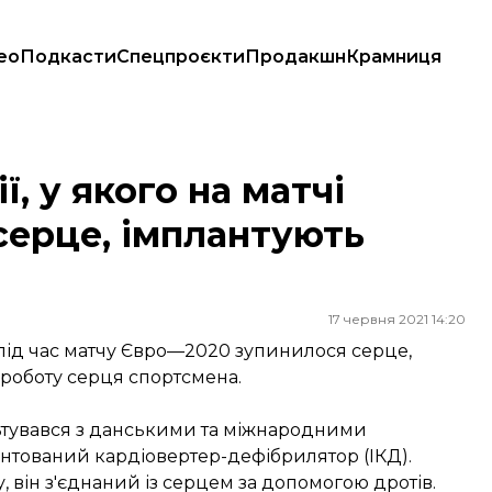
ео
Подкасти
Спецпроєкти
Продакшн
Крамниця
серце, імплантують дефібрилятор
ї, у якого на матчі
серце, імплантують
17 червня 2021 14:20
го під час матчу Євро—2020 зупинилося серце,
роботу серця спортсмена.
ьтувався з данськими та міжнародними
антований кардіовертер-дефібрилятор (ІКД).
 він з'єднаний із серцем за допомогою дротів.