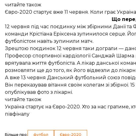
читайте також
Євро-2020 стартує вже 11 червня. Коли грає Україна 
Що пере
12 червня під час поєдинку між збірними Данії та Ф
команди Крістіана Еріксена зупинилося серце. Йог
футболістом навіть
зупинили
матч.
Зрештою поєдинок 12 червня таки дограли — дансь
Професор спортивної кардіології Санджай Шарма р
врятувала життя футболіста. А лікар данської ком
розмовляти ще до того, як його відвезли до лікарні
А вже 13 червня Данський футбольний союз
пові
Він переказував вітання своїм колегам зі збірної. 1
опублікував фото з лікарні.
читайте також
Україна стартує на Євро-2020. Хто за нас гратиме, 
півфіналу
Більше про
:
футбол
Євро-2020