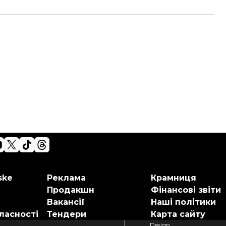
ske
Реклама
Крамниця
Продакшн
Фінансові звіти
Вакансії
Наші політики
ласності
Тендери
Карта сайту
Design