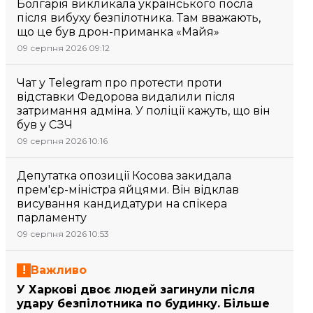
Болгарія викликала українського посла
після вибуху безпілотника. Там вважають,
що це був дрон-приманка «Майя»
09 серпня 2026 09:12
Чат у Telegram про протести проти
відставки Федорова видалили після
затримання адміна. У поліції кажуть, що він
був у СЗЧ
09 серпня 2026 10:16
Депутатка опозиції Косова закидала
прем'єр-міністра яйцями. Він відклав
висування кандидатури на спікера
парламенту
09 серпня 2026 10:53
Важливо
У Харкові двоє людей загинули після
удару безпілотника по будинку. Більше