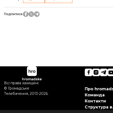
Поділитися
:
Всі права захищені:
©
Громадське
Про hromad
Телебачення
,
2013-2026.
Команда
Контакти
Структура в