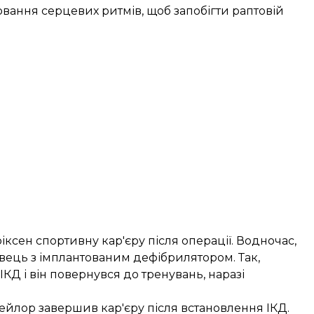
вання серцевих ритмів, щоб запобігти раптовій
ксен спортивну кар'єру після операції. Водночас,
равець з імплантованим дефібрилятором. Так,
КД і він повернувся до тренувань, наразі
ейлор завершив кар'єру після встановлення ІКД.