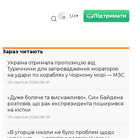
Підтримати
UK
Зараз читають
Україна отримала пропозицію від
Туреччини для запровадження мораторію
на удари по кораблях у Чорному морі — МЗС
09 серпня 2026 08:47
«Дуже боляче та виснажливо». Син Байдена
розповів, що рак експрезидента поширився
на кістки
09 серпня 2026 08:09
«В угорців ніколи не було проблем щодо