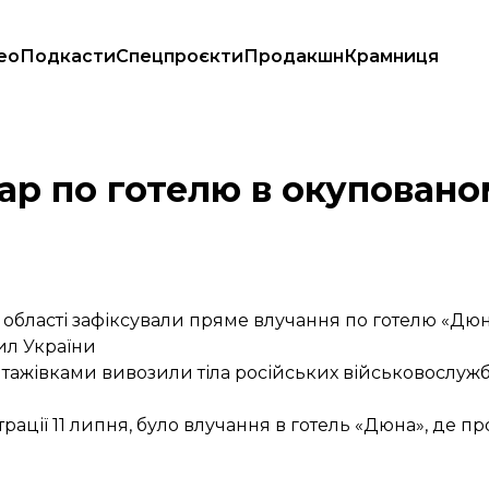
ео
Подкасти
Спецпроєкти
Продакшн
Крамниця
ар по готелю в окуповано
області зафіксували пряме влучання по готелю «Дюн
ил України
нтажівками вивозили тіла російських військовослуж
трації 11 липня, було влучання в готель «Дюна», де 