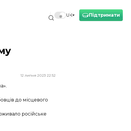
Підтримати
UK
му
12 липня 2023 22:52
а».
бовців до місцевого
проживало російське