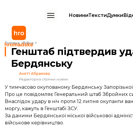
Новини
Тексти
Думки
Від
Генштаб підтвердив удар по готелю в окупованому Бердянську
Головна
Війна
Генштаб підтвердив уд
Бердянську
Анетт Абрамова
Редакторка стрічки новин
У тимчасово окупованому Бердянську Запорізької 
Про це
повідомляє
Генеральний штаб Збройних с
Внаслідок удару в ніч проти 12 липня окупанти ва
моргу, кажуть в Генштабі ЗСУ.
За
даними
Бердянської міської військової адмініс
військове керівництво.