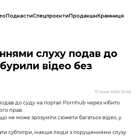
ео
Подкасти
Спецпроєкти
Продакшн
Крамниця
обурили відео без субтитрів
ннями слуху подав до
обурили відео без
17 січня 2020 23:46
одав до суду на портал Pornhub через нібито
ого прав.
що не може зрозуміти сюжети багатьох відео, у
ати субтитри, інакше люди з порушеннями слуху