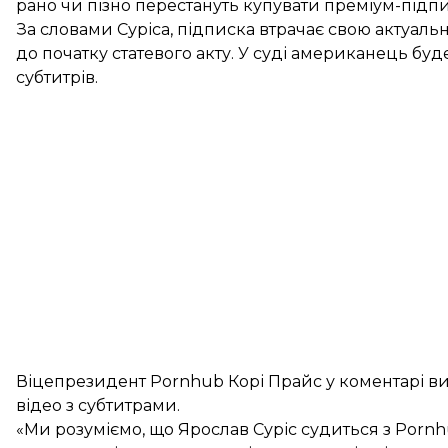
рано чи пізно перестануть купувати преміум-підпи
За словами Суріса, підписка втрачає свою актуальн
до початку статевого акту. У суді американець б
субтитрів.
Віцепрезидент Pornhub Корі Прайс у коментарі ви
відео з субтитрами.
«Ми розуміємо, що Ярослав Суріс судиться з Pornh