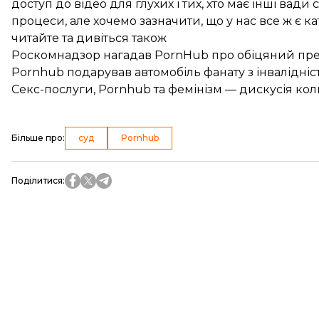
доступ до відео для глухих і тих, хто має інші вади
процеси, але хочемо зазначити, що у нас все ж є кат
читайте та дивіться також
Роскомнадзор нагадав PornHub про обіцяний пре
Pornhub подарував автомобіль фанату з інвалідніс
Секс-послуги, Pornhub та фемінізм — дискусія ко
Більше про
:
суд
Pornhub
Поділитися
: