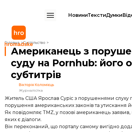
Новини
Тексти
Думки
Від
Американець з порушеннями слуху подав до суду на Pornhub: його 
Головна
Суспільство
Американець з поруше
суду на Pornhub: його 
субтитрів
Вікторія Коломієць
Журналістка
Житель США Ярослав Суріс з порушеннями слуху п
порушення американських законів та утискання й
Як
повідомляє
TMZ, у позові американець заявив, 
яких є діалоги.
Він переконаний, що порталу самому вигідно дод