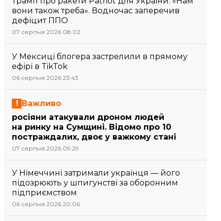
Трамп про ракети Patriot для України: «Нам
вони також треба». Водночас заперечив
дефіцит ППО
07 серпня 2026 08:02
У Мексиці блогера застрелили в прямому
ефірі в TikTok
06 серпня 2026 23:43
Важливо
росіяни атакували дроном людей
на ринку на Сумщині. Відомо про 10
постраждалих, двоє у важкому стані
07 серпня 2026 09:29
У Німеччині затримали українця — його
підозрюють у шпигунстві за оборонним
підприємством
06 серпня 2026 20:06