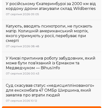
У російському Єкатеринбурзі за 2000 км від
кордону дрони атакували склад Wildberries
07 серпня 2026 09:05
Катують, вводять психотропи, не пускають
матір. Колишній американський морпіх,
якого утримують у росії, перебуває при
смерті
07 серпня 2026 08:48
У Києві припинив роботу забудовник, який
може бути пов’язаний із Єрмаком та
Медведчуком — Bihus.Info
07 серпня 2026 00:43
Суд скасував статус «недисциплінованого»
для екскомбата 47 ОМБр Ширшина, який
заявляв про втрати людей
07 серпня 2026 10:12