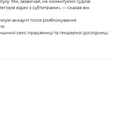
 слуху. Ми, зазвичай, не коментуємо судові
егорія відео з субтитрами», — сказав він.
міум-аккаунт після розблокування
тю
лишньої секс-працівниці та гендерної дослідниці