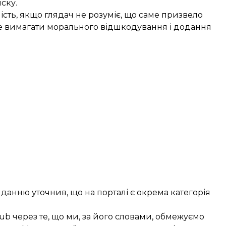
ску.
ість, якщо глядач не розуміє, що саме призвело
уде вимагати морального відшкодування і додання
данню уточнив, що на порталі є окрема категорія
ub через те, що ми, за його словами, обмежуємо