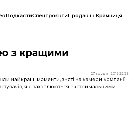
ео
Подкасти
Спецпроєкти
Продакшн
Крамниця
ео з кращими
27 грудня 2015 22:39
шли найкращі моменти, зняті на камери компанії
ористувачів, які захоплюються екстримальними