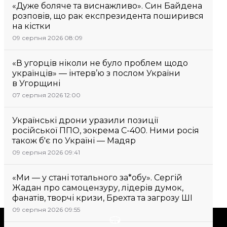
«Дуже боляче та виснажливо». Син Байдена
розповів, що рак експрезидента поширився
на кістки
09 серпня 2026 08:09
«В угорців ніколи не було проблем щодо
українців» — інтерв’ю з послом України
в Угорщині
07 серпня 2026 12:00
Українські дрони уразили позиції
російської ППО, зокрема С-400. Ними росія
також б'є по Україні — Мадяр
09 серпня 2026 09:41
«Ми — у стані тотального за*обу». Сергій
Жадан про самоцензуру, лідерів думок,
фанатів, творчі кризи, Брехта та загрозу ШІ
09 серпня 2026 09:55
Підтримати