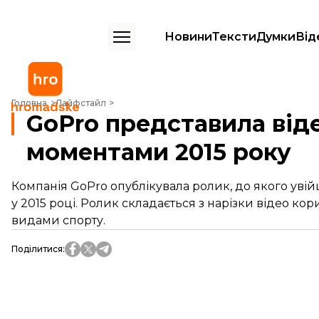
Новини
Тексти
Думки
Від
GoPro представила відео з кращими моментами 2015 року
Головна
Лайфстайл
GoPro представила від
моментами 2015 року
Компанія GoPro опублікувала ролик, до якого увій
у 2015 році. Ролик складається з нарізки відео к
видами спорту.
Поділитися
: