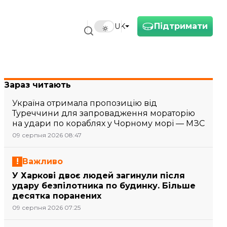
Підтримати
UK
Зараз читають
Україна отримала пропозицію від
Туреччини для запровадження мораторію
на удари по кораблях у Чорному морі — МЗС
09 серпня 2026 08:47
Важливо
У Харкові двоє людей загинули після
удару безпілотника по будинку. Більше
десятка поранених
09 серпня 2026 07:25