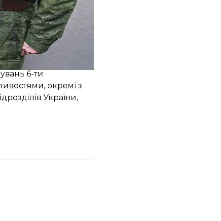
ійської Федерації,
і» М. Толстих
увань 6-ти
ивостями, окремі з
дрозділів України,