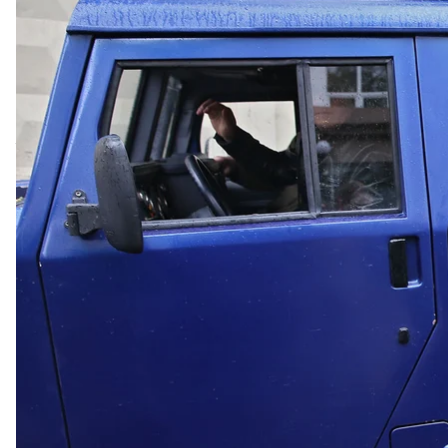
Володим
Генеральна прокуратура України направила в суд 
обвинувачують у фінансуванні тероризму. Ідетьс
Діденка.
Українське слідство звинувачує їх у фінансуванні 
Так, Жириновський, перебуваючи на території Москв
складу якої увійшли окремі депутати Державної ду
громадян РФ з метою профінансувати бойовиків. Т
два депутати Держдуми у березні-червні 2014 рок
громадян РФ до збору коштів.