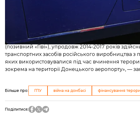
«У подальшому за рахунок особисто внесеного майна
вказана група під керівництвом В. Жириновського,
(позивний «Гіві»), упродовж 2014-2017 років зді
транспортних засобів російського виробництва з
яких використовувалися під час вчинення терорис
зокрема на території Донецького аеропорту», — за
Більше про
:
ГПУ
війна на донбасі
фінансування терор
Поділитися
: