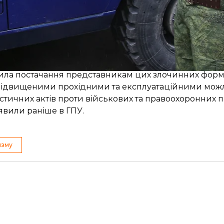
 та коштів, а також коштів, зібраних з громадян Рос
 на прохання очільника терористичної групи «Сомал
йснила постачання представникам цих злочинних форм
 підвищеними прохідними та експлуатаційними можл
тичних актів проти військових та правоохоронних пі
явили раніше в ГПУ.
изму