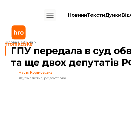
Новини
Тексти
Думки
Від
ГПУ передала в суд обвинувачення проти Жириновського та ще дво
Головна
Війна
ГПУ передала в суд об
та ще двох депутатів 
Настя Коріновська
Журналістка, редакторка