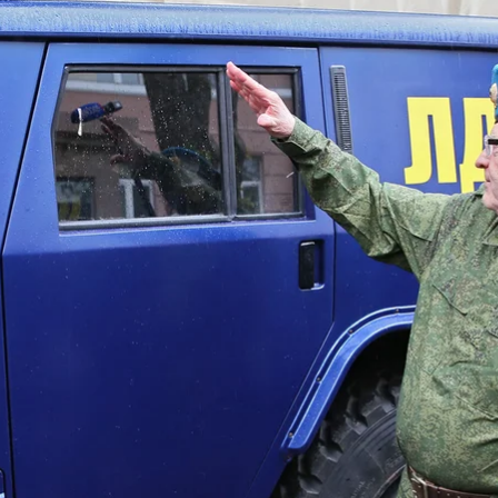
ир Жириновський в Луганську, 2014 рік
ЕРА
обвинувальний акт щодо представників Державної ду
я про Володимира Жириновського, Михайла Дєгтярьо
та підтримці самоназваних «ЛНР» та «ДНР».
и, у березні-квітні 2014 року створив та очолив орг
ми та члени Ліберально-демократичної партії Росії.
акож у ГПУ заявили, що
у з метою фінансової підтримки бойовиків на Донбас