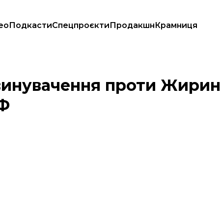
ео
Подкасти
Спецпроєкти
Продакшн
Крамниця
х депутатів РФ
винувачення проти Жирин
РФ