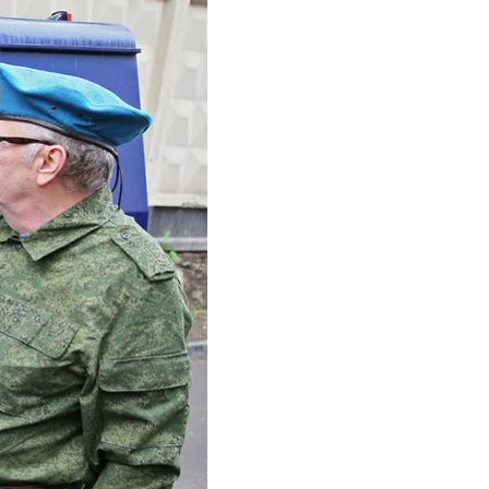
ми Росії. Їх
ва та Олексія
анізовану групу, до
 Вони збирали кошти з
і публічно закликали