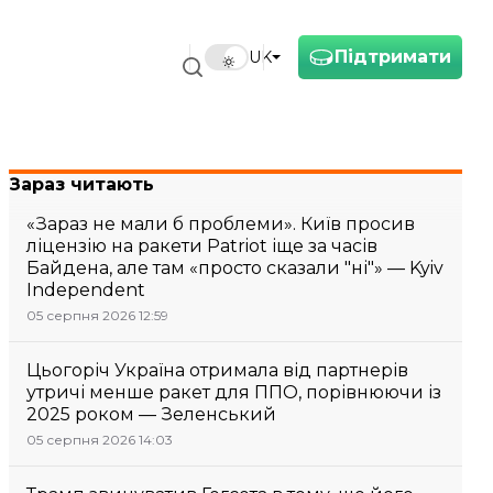
Підтримати
UK
Зараз читають
«Зараз не мали б проблеми». Київ просив
ліцензію на ракети Patriot іще за часів
Байдена, але там «просто сказали "ні"» — Kyiv
Independent
05 серпня 2026 12:59
Цьогоріч Україна отримала від партнерів
утричі менше ракет для ППО, порівнюючи із
2025 роком — Зеленський
05 серпня 2026 14:03