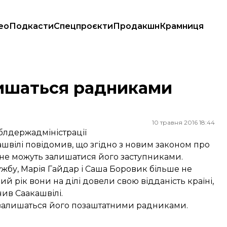
ео
Подкасти
Спецпроєкти
Продакшн
Крамниця
лишаться радниками
10 травня 2016 18:44
блдержадміністрації
ашвілі повідомив, що згідно з новим законом про
 не можуть залишатися його заступниками.
ужбу, Марія Гайдар і Саша Боровик більше не
 рік вони на ділі довели свою відданість країні,
ив Саакашвілі.
к залишаться його позаштатними радниками.