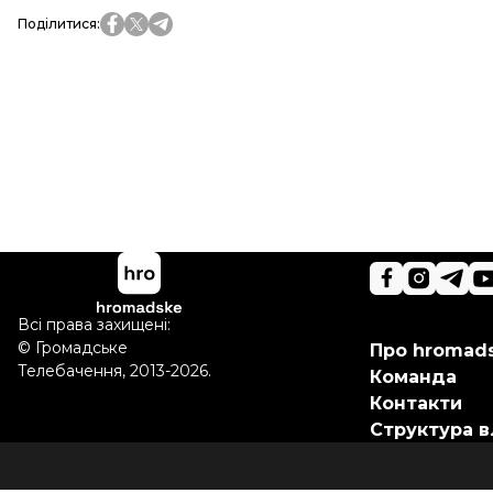
Поділитися
:
Всі права захищені:
©
Громадське
Про hromad
Телебачення
,
2013-2026.
Команда
Контакти
Структура в