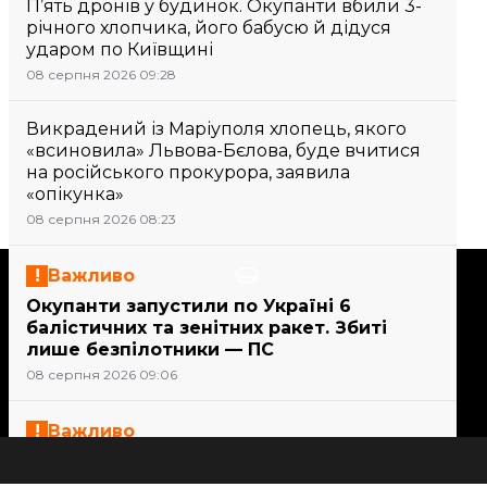
П’ять дронів у будинок. Окупанти вбили 3-
річного хлопчика, його бабусю й дідуся
ударом по Київщині
08 серпня 2026 09:28
Викрадений із Маріуполя хлопець, якого
«всиновила» Львова-Бєлова, буде вчитися
на російського прокурора, заявила
«опікунка»
08 серпня 2026 08:23
Підтримати
Важливо
Окупанти запустили по Україні 6
балістичних та зенітних ракет. Збиті
Підтримай hromadske.
лише безпілотники — ПС
Ми працюємо для тебе та
08 серпня 2026 09:06
завдяки тобі. Будь нашим
другом
Важливо
21 людина постраждала внаслідок атак
на Сумщині, серед них — дитина