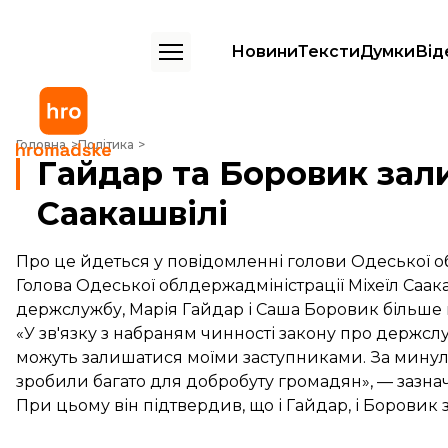
Новини
Тексти
Думки
Від
Гайдар та Боровик залишаться радниками Саакашвілі
Головна
Політика
Гайдар та Боровик за
Саакашвілі
Про це йдеться у повідомленні голови Одеської о
Голова Одеської облдержадміністрації Міхеїл Саак
держслужбу, Марія Гайдар і Саша Боровик більше
«У зв'язку з набраням чинності закону про держсл
можуть залишатися моїми заступниками. За минулий
зробили багато для добробуту громадян», — зазнач
При цьому він підтвердив, що і Гайдар, і Борови