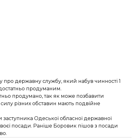
 про державну службу, який набув чинності 1
едостатньо продуманим.
тньо продумано, так як може позбавити
в силу різних обставин мають подвійне
и заступника Одеської обласної державної
 своєї посади. Раніше Боровик пішов з посади
во.