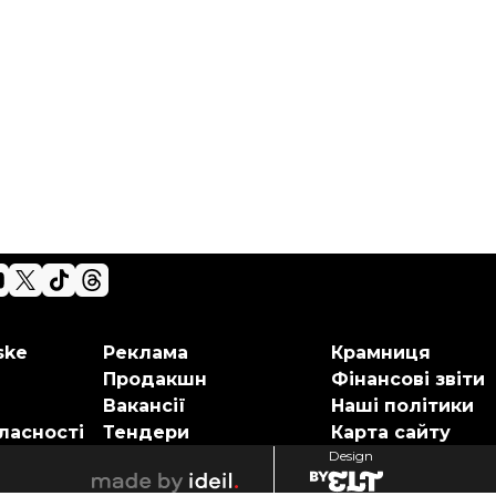
ske
Реклама
Крамниця
Продакшн
Фінансові звіти
Вакансії
Наші політики
ласності
Тендери
Карта сайту
Design
elt
ideil