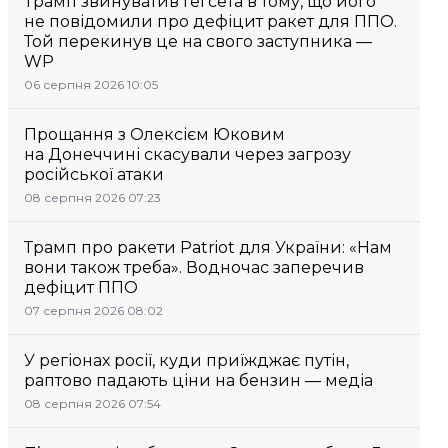
Трамп звинуватив Гегсета в тому, що його
не повідомили про дефіцит ракет для ППО.
Той перекинув це на свого заступника —
WP
06 серпня 2026 10:05
Прощання з Олексієм Юковим
на Донеччині скасували через загрозу
російської атаки
08 серпня 2026 07:23
Трамп про ракети Patriot для України: «Нам
вони також треба». Водночас заперечив
дефіцит ППО
07 серпня 2026 08:02
У регіонах росії, куди приїжджає путін,
раптово падають ціни на бензин — медіа
08 серпня 2026 07:54