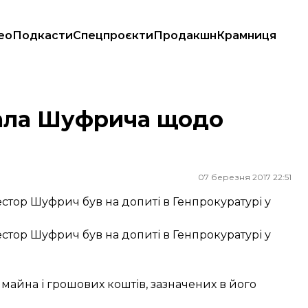
ео
Подкасти
Спецпроєкти
Продакшн
Крамниця
ала Шуфрича щодо
07 березня 2017 22:51
тор Шуфрич був на допиті в Генпрокуратурі у
тор Шуфрич був на допиті в Генпрокуратурі у
йна і грошових коштів, зазначених в його