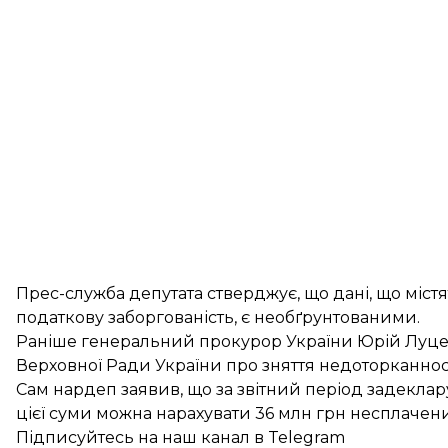
Прес-служба депутата стверджує, що дані, що містя
податкову заборгованість, є необґрунтованими.
Раніше генеральний прокурор України Юрій Луцен
Верховної Ради України про
зняття недоторканност
Сам нардеп заявив, що за звітний період задеклару
цієї суми можна нарахувати 36 млн грн несплачени
Підписуйтесь на
наш канал
в Telegram