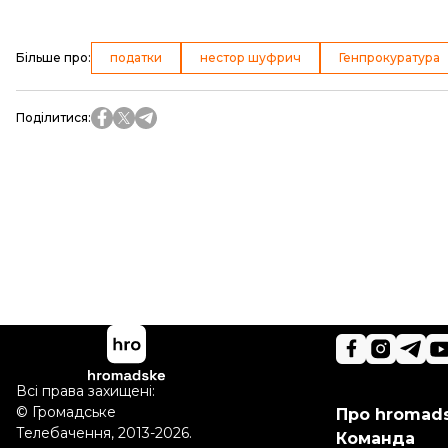
Більше про
:
податки
нестор шуфрич
Генпрокуратура
Поділитися
:
Всі права захищені:
©
Громадське
Про hromad
Телебачення
,
2013-2026.
Команда