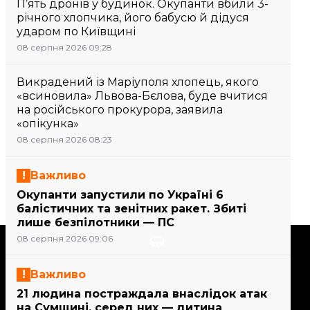
П’ять дронів у будинок. Окупанти вбили 3-
річного хлопчика, його бабусю й дідуся
ударом по Київщині
08 серпня 2026 09:28
Викрадений із Маріуполя хлопець, якого
«всиновила» Львова-Бєлова, буде вчитися
на російського прокурора, заявила
«опікунка»
08 серпня 2026 08:23
Важливо
Окупанти запустили по Україні 6
балістичних та зенітних ракет. Збиті
лише безпілотники — ПС
08 серпня 2026 09:06
Підтримати
Важливо
Підтримай hromadske.
21 людина постраждала внаслідок атак
Ми працюємо для тебе та
на Сумщині, серед них — дитина