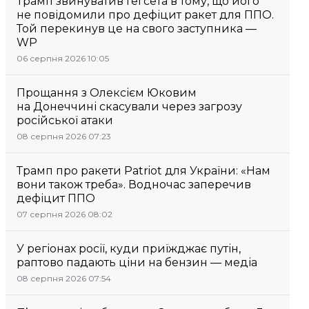
Трамп звинуватив Гегсета в тому, що його
не повідомили про дефіцит ракет для ППО.
Той перекинув це на свого заступника —
WP
06 серпня 2026 10:05
Прощання з Олексієм Юковим
на Донеччині скасували через загрозу
російської атаки
08 серпня 2026 07:23
Трамп про ракети Patriot для України: «Нам
вони також треба». Водночас заперечив
дефіцит ППО
07 серпня 2026 08:02
У регіонах росії, куди приїжджає путін,
раптово падають ціни на бензин — медіа
08 серпня 2026 07:54