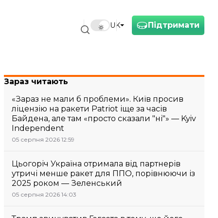
Підтримати
UK
Зараз читають
«Зараз не мали б проблеми». Київ просив
ліцензію на ракети Patriot іще за часів
Байдена, але там «просто сказали "ні"» — Kyiv
Independent
05 серпня 2026 12:59
Цьогоріч Україна отримала від партнерів
утричі менше ракет для ППО, порівнюючи із
2025 роком — Зеленський
05 серпня 2026 14:03