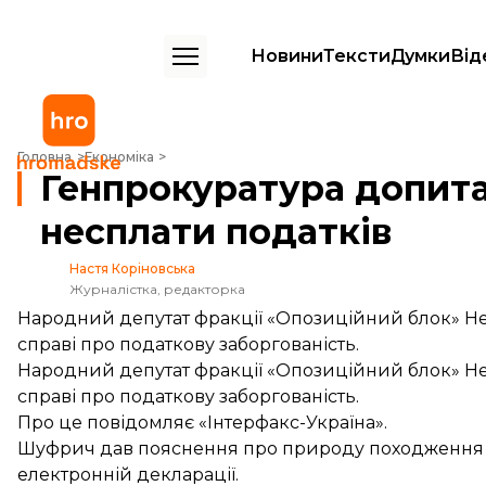
Новини
Тексти
Думки
Від
Генпрокуратура допитала Шуфрича щодо несплати податків
Головна
Економіка
Генпрокуратура допит
несплати податків
Настя Коріновська
Журналістка, редакторка
Народний депутат фракції «Опозиційний блок» Нес
справі про податкову заборгованість.
Народний депутат фракції «Опозиційний блок» Нес
справі про податкову заборгованість.
Про це повідомляє «Інтерфакс-Україна».
Шуфрич дав пояснення про природу походження ма
електронній декларації.