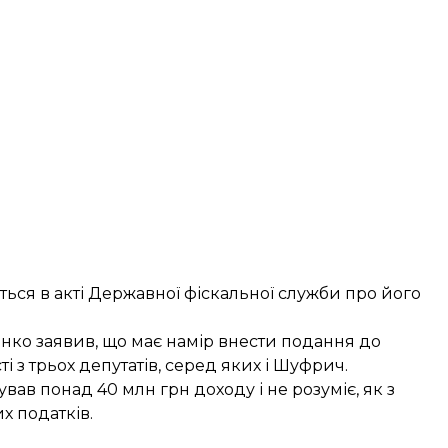
ться в акті Державної фіскальної служби про його
ко заявив, що має намір внести подання до
і з трьох депутатів
, серед яких і Шуфрич.
вав понад 40 млн грн доходу і не розуміє, як з
х податків.