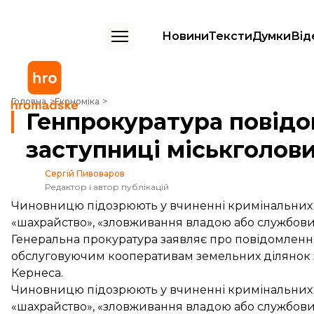
Новини
Тексти
Думки
Від
Генпрокуратура повідомила про підозру заступниці міськголови Ха
Головна
Економіка
Генпрокуратура повідо
заступниці міськголов
Сергій Пивоваров
Редактор і автор публікацій
Чиновницю підозрюють у вчиненні кримінальних
«шахрайство», «зловживання владою або службов
Генеральна прокуратура заявляє про повідомлення
обслуговуючим кооперативам земельних ділянок з
Кернеса.
Чиновницю підозрюють у вчиненні кримінальних
«шахрайство», «зловживання владою або службов