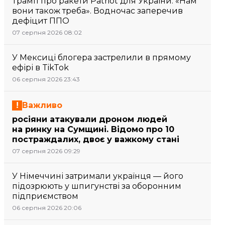
Трамп про ракети Patriot для України: «Нам
вони також треба». Водночас заперечив
дефіцит ППО
07 серпня 2026 08:02
У Мексиці блогера застрелили в прямому
ефірі в TikTok
06 серпня 2026 23:43
Важливо
росіяни атакували дроном людей
на ринку на Сумщині. Відомо про 10
постраждалих, двоє у важкому стані
07 серпня 2026 09:29
У Німеччині затримали українця — його
підозрюють у шпигунстві за оборонним
підприємством
06 серпня 2026 20:06