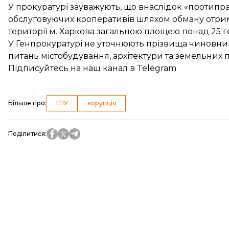
У прокуратурі зауважують, що внаслідок «протипра
обслуговуючих кооперативів шляхом обману отрима
території м. Харкова загальною площею понад 25 ге
У Генпрокуратурі не уточнюють прізвища чиновниц
питань містобудування, архітектури та земельних п
Підписуйтесь на
наш канал
в Telegram
Більше про
:
ГПУ
корупція
Поділитися
: