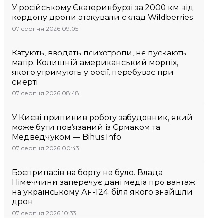
У російському Єкатеринбурзі за 2000 км від
кордону дрони атакували склад Wildberries
07 серпня 2026 09:05
Катують, вводять психотропи, не пускають
матір. Колишній американський морпіх,
якого утримують у росії, перебуває при
смерті
07 серпня 2026 08:48
У Києві припинив роботу забудовник, який
може бути пов’язаний із Єрмаком та
Медведчуком — Bihus.Info
07 серпня 2026 00:43
Боєприпасів на борту не було. Влада
Німеччини заперечує дані медіа про вантаж
на українському Ан-124, біля якого знайшли
дрон
07 серпня 2026 10:33