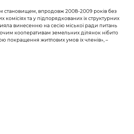
м становищем, впродовж 2008-2009 років без
 комісіях та у підпорядкованих їх структурних
рияла винесенню на сесію міської ради питань
уючим кооперативам земельних ділянок нібито
ою покращення житлових умов їх членів», –