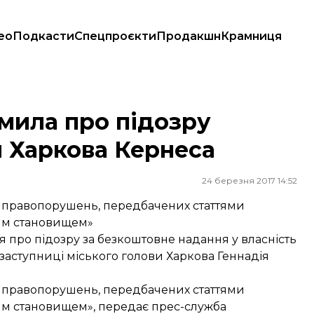
ео
Подкасти
Спецпроєкти
Продакшн
Крамниця
ркова Кернеса
мила про підозру
и Харкова Кернеса
24 березня 2017 14:52
 правопорушень, передбачених статтями
им становищем»
 про підозру за безкоштовне надання у власність
аступниці міського голови Харкова Геннадія
 правопорушень, передбачених статтями
им становищем»,
передає
прес-служба