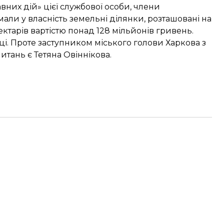
вних дій» цієї службової особи, члени
ли у власність земельні ділянки, розташовані на
ктарів вартістю понад 128 мільйонів гривень.
і. Проте заступником міського голови Харкова з
итань є Тетяна Овіннікова.