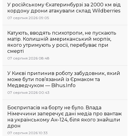
У російському Єкатеринбурзі за 2000 км від
кордону дрони атакували склад Wildberries
07 серпня 2026 09:05
Катують, вводять психотропи, не пускають
матір. Колишній американський морпіх,
якого утримують у росії, перебуває при
смерті
07 серпня 2026 08:48
У Києві припинив роботу забудовник, який
може бути пов’язаний із Єрмаком та
Медведчуком — Bihus.Info
07 серпня 2026 00:43
Боєприпасів на борту не було. Влада
Німеччини заперечує дані медіа про вантаж
на українському Ан-124, біля якого знайшли
дрон
07 серпня 2026 10:33