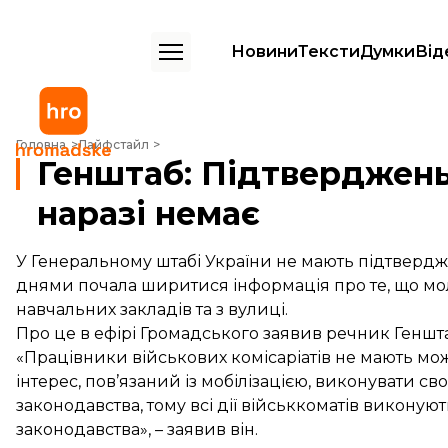
Новини
Тексти
Думки
Від
Генштаб: Підтверджень незаконної мобілізації наразі немає
Головна
Лайфстайл
Генштаб: Підтверджень 
наразі немає
У Генеральному штабі України не мають підтверджен
днями почала ширитися інформація про те, що мол
навчальних закладів та з вулиці.
Про це в ефірі Громадського заявив речник Геншт
«Працівники військових комісаріатів не мають мо
інтерес, пов’язаний із мобілізацією, виконувати с
законодавства, тому всі дії військкоматів виконую
законодавства», – заявив він.