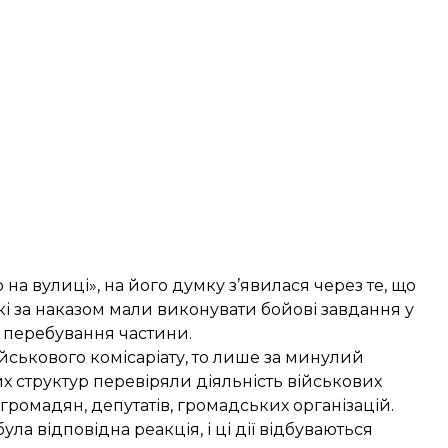
 на вулиці», на його думку з’явилася через те, що
кі за наказом мали виконувати бойові завдання у
я перебування частини.
йськового комісаріату, то лише за минулий
х структур перевіряли діяльність військових
яв громадян, депутатів, громадських організацій.
ула відповідна реакція, і ці дії відбуваються