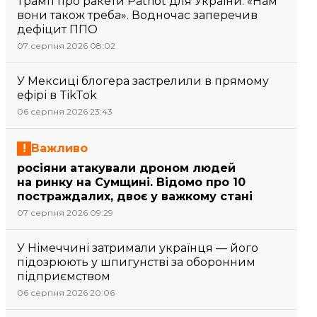
Трамп про ракети Patriot для України: «Нам
вони також треба». Водночас заперечив
дефіцит ППО
07 серпня 2026 08:02
У Мексиці блогера застрелили в прямому
ефірі в TikTok
06 серпня 2026 23:43
Важливо
росіяни атакували дроном людей
на ринку на Сумщині. Відомо про 10
постраждалих, двоє у важкому стані
07 серпня 2026 09:29
У Німеччині затримали українця — його
підозрюють у шпигунстві за оборонним
підприємством
06 серпня 2026 20:06