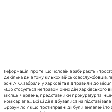
Інформація, про те, що чоловіків забирають «просто
декілька днів тому кількох військовослужбовців, я
зоні АТО, забрали у Харкові та відправили до місц
«Що стосується неправомірних дій Харківського ві
місяць, червень, представники прокуратур та інши
комісаріатів… Всі ці дії відбувалися на підставі за
Зрозуміло, якщо протиправні дії були виявлені, то б