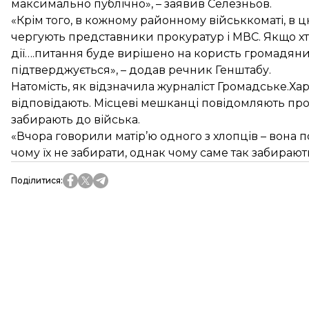
максимально публічно», – заявив Селезньов.
«Крім того, в кожному районному військкоматі, в цю
чергують представники прокуратур і МВС. Якщо хт
дії….питання буде вирішено на користь громадянин
підтверджується», – додав речник Генштабу.
Натомість, як відзначила журналіст Громадське.Харк
відповідають. Місцеві мешканці повідомляють про 
забирають до війська.
«Вчора говорили матір’ю одного з хлопців – вона по
чому їх не забирати, однак чому саме так забирають
Поділитися
: