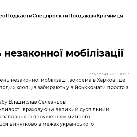
ео
Подкасти
Спецпроєкти
Продакшн
Крамниця
незаконної мобілізації
27 червня 2015 00:03
ь незаконної мобілізації, зокрема в Харкові, де
одих хлопців забирають у військкомати просто з
абу Владислав Селезньов.
жливості, враховуючи великий суспільний
вої завдання із порушенням чинного
ться винятково в межах українського