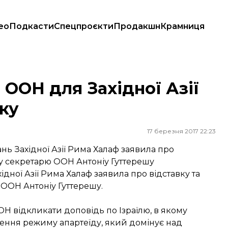
ео
Подкасти
Спецпроєкти
Продакшн
Крамниця
вку
ї ООН для Західної Азії
ку
17 березня 2017 22:23
ань Західної Азії Рима Халаф заявила про
му секретарю ООН Антоніу Гуттерешу
хідної Азії Рима Халаф заявила про відставку та
ООН Антоніу Гуттерешу.
Н відкликати доповідь по Ізраїлю, в якому
влення режиму апартеїду, який домінує над