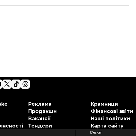
ske
Реклама
Крамниця
Продакшн
Фінансові звіти
Вакансії
Наші політики
ласності
Тендери
Карта сайту
Design