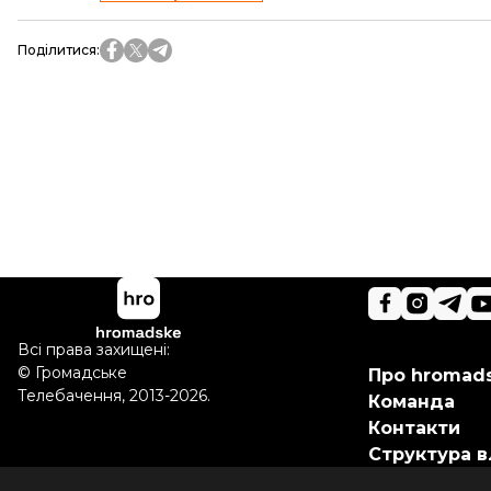
Поділитися
:
Всі права захищені:
©
Громадське
Про hromad
Телебачення
,
2013-2026.
Команда
Контакти
Структура в