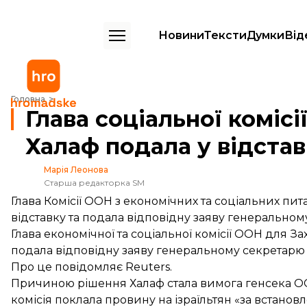
Новини
Тексти
Думки
Від
Глава соціальної комісії ООН для Західної Азії Халаф подала у відста
Головна
Глава соціальної комісі
Халаф подала у відстав
Марія Леонова
Старша редакторка SM
Глава Комісії ООН з економічних та соціальних пит
відставку та подала відповідну заяву генерально
Глава економічної та соціальної комісії ООН для За
подала відповідну заяву генеральному секретарю 
Про це
повідомляє
Reuters.
Причиною рішення Халаф стала вимога генсека ОО
комісія поклала провину на ізраїльтян «за встано