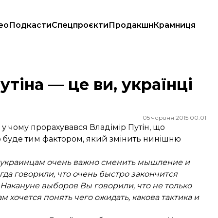
ео
Подкасти
Спецпроєкти
Продакшн
Крамниця
тіна — це ви, українці
05 червня 2015 00:01
, у чому прорахувався Владімір Путін, що
що буде тим фактором, який змінить нинішню
что украинцам очень важно сменить мышление и
гда говорили, что очень быстро закончится
 Накануне выборов Вы говорили, что не только
 хочется понять чего ожидать, какова тактика и