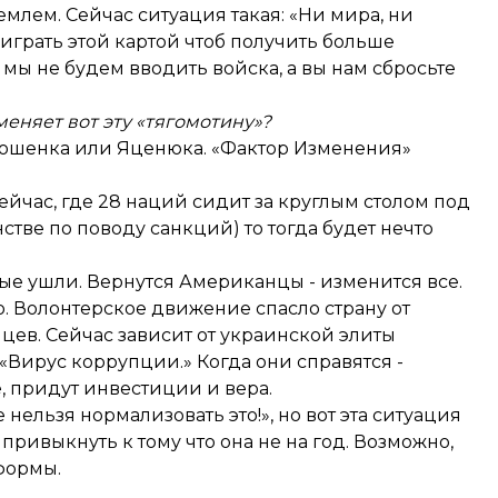
млем. Сейчас ситуация такая: «Ни мира, ни
 играть этой картой чтоб получить больше
мы не будем вводить войска, а вы нам сбросьте
меняет вот эту «тягомотину»?
орошенка или Яценюка. «Фактор Изменения»
сейчас, где 28 наций сидит за круглым столом под
стве по поводу санкций) то тогда будет нечто
рые ушли. Вернутся Американцы - изменится все.
о. Волонтерское движение спасло страну от
цев. Сейчас зависит от украинской элиты
 «Вирус коррупции.» Когда они справятся -
, придут инвестиции и вера.
 нельзя нормализовать это!», но вот эта ситуация
привыкнуть к тому что она не на год. Возможно,
формы.