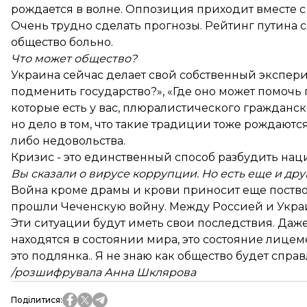
рождается в волне. Оппозиция приходит вместе с
Очень трудно сделать прогнозы. Рейтинг путина с
общество больно.
Что может общество?
Украина сейчас делает свой собственный эксперим
подменить государство?», «Где оно может помочь г
которые есть у вас, плюралистического гражданск
но дело в том, что такие традиции тоже рождаютс
либо недовольства.
Кризис - это единственный способ разбудить нацию
Вы сказали о вирусе коррупции. Но есть еще и друг
Война кроме драмы и крови приносит еще поствое
прошли Чеченскую войну. Между Россией и Укра
Эти ситуации будут иметь свои последствия. Даже
находятся в состоянии мира, это состояние лице
это подлянка.. Я не знаю как общество будет справ
/розшифрувала Анна Шклярова
Поділитися
: