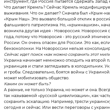
инструмент, где Россия пытается сдержать Запад
Что делает Кремль? Сейчас Кремль модифицирует
выживания. Что он делает? Сначала был «Крым-н
«Крым Наш». Это вызвало большой отклик в росси
фальшивого патриотизма. Но, «крымнашизм», нача
возникла другая идея - Новороссия. Новороссия 
года, потому что Новоросия - это русский этниче
России. Он очень опасен для России. Это как, есл
бензоколонки. На Новороссии нельзя консолидир
Сейчас идет поиск «как можно сохранить этот мил
Украина начинает немножко отходить на второй пл
украинцев и стали заглядывать в холодильник. Ук
и гробы. Следовательно, боятся войны с Украиной
может мобилизовать общество.
Каким он может быть?
А разные, не только Украина, но может и она. Всег
так называемой «русской цивилизации», как част
сохранить эскалацию. Например, трясти украинск
сегодня и сейчас. Или вести переговоры с украи