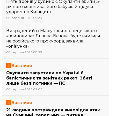
П’ять дронів у будинок. Окупанти вбили 3-
річного хлопчика, його бабусю й дідуся
ударом по Київщині
08 серпня 2026 09:28
Викрадений із Маріуполя хлопець, якого
«всиновила» Львова-Бєлова, буде вчитися
на російського прокурора, заявила
«опікунка»
08 серпня 2026 08:23
Важливо
Окупанти запустили по Україні 6
балістичних та зенітних ракет. Збиті
лише безпілотники — ПС
08 серпня 2026 09:06
Важливо
21 людина постраждала внаслідок атак
на Сумщині, серед них — дитина