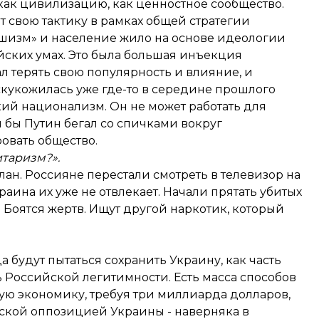
 как цивилизацию, как ценностное сообщество.
 свою тактику в рамках общей стратегии
ашизм» и население жило на основе идеологии
йских умах. Это была большая инъекция
л терять свою популярность и влияние, и
скукожилась уже где-то в середине прошлого
ский национализм. Он не может работать для
и бы Путин бегал со спичками вокруг
овать общество.
итаризм?».
ан. Россияне перестали смотреть в телевизор на
раина их уже не отвлекает. Начали прятать убитых
. Боятся жертв. Ищут другой наркотик, который
да будут пытаться сохранить Украину, как часть
ь Российской легитимности. Есть масса способов
ую экономику, требуя три миллиарда долларов,
нской оппозицией Украины - наверняка в