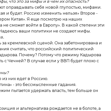
ы, что это за мифы и в чем их опасность?
ют оправдывать себя новой глупостью, мифами.
ая и будет. Россию изменить нельзя» Второе -
нером Китая». Я еще посмотрю на наших
а не сможет войти в Европу». В какой степени эти
. Надеюсь ваши политики не создают мифы.
..
ть за кремлевской сценой. Она забетонирована и
вания считать, что российский политический
Кадырова. Почему? Потому что режиму Кадырова
ать с Чечней? В случае если у ВВП будет плохо с
зны?
 из них едет в Россию.
тина» - это бессмысленные гадания.
жим пытается удержать власть, тем больше он
озиция и альтернатива рождается не в болоте, а