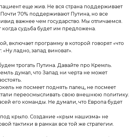
 пациент еще жив. Не вся страна поддерживает
 Почти 70% поддерживают Путина, но все
ндивид важнее чем государство. Мы отличаемся.
т когда судьба будет им предложена.
ой, включает программу в которой говорят «что
: «Ну ладно, запад виноват».
удем трогать Путина. Давайте про Кремль.
емль думал, что Запад ни черта не может
остоять.
ркель не посмеет поднять палец, не посмеет
ы стали переосмысливать свою внешнюю политику.
ей его команды. Не думали, что Европа будет
т под крыло. Создание «крым нашизма» не
вой тактики в рамках все той же стратегии.