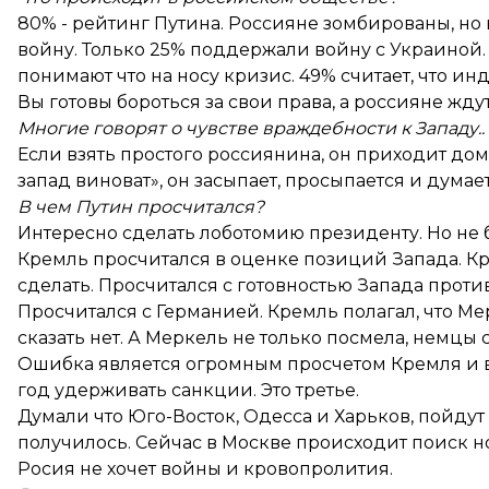
80% - рейтинг Путина. Россияне зомбированы, но
войну. Только 25% поддержали войну с Украиной.
понимают что на носу кризис. 49% считает, что и
Вы готовы бороться за свои права, а россияне жду
Многие говорят о чувстве враждебности к Западу..
Если взять простого россиянина, он приходит дом
запад виноват», он засыпает, просыпается и думает
В чем Путин просчитался?
Интересно сделать лоботомию президенту. Но не б
Кремль просчитался в оценке позиций Запада. Кр
сделать. Просчитался с готовностью Запада против
Просчитался с Германией. Кремль полагал, что Ме
сказать нет. А Меркель не только посмела, немц
Ошибка является огромным просчетом Кремля и вс
год удерживать санкции. Это третье.
Думали что Юго-Восток, Одесса и Харьков, пойду
получилось. Сейчас в Москве происходит поиск но
Росия не хочет войны и кровопролития.