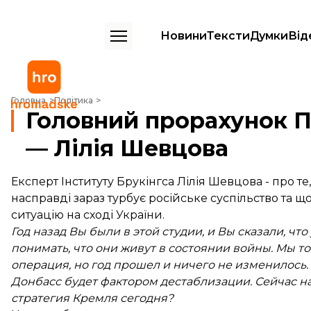
Новини
Тексти
Думки
Від
Головний прорахунок Путіна — це ви, українці — Лілія Шевцова
Головна
Політика
Головний прорахунок Пу
— Лілія Шевцова
Експерт Інституту Брукінгса Лілія Шевцова - про те
насправді зараз турбує російське суспільство та 
ситуацію на сході України.
Год назад Вы были в этой студии, и Вы сказали, 
понимать, что они живут в состоянии войны. Мы то
операция, но год прошел и ничего не изменилось.
Донбасс будет фактором дестаблизации. Сейчас нам
стратегия Кремля сегодня?