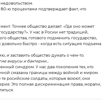
 недовольством.
 80-ю процентами подтверждает факт, что
ент. Точнее общество делает. «Где оно может
осударству?». У нас в Росии нет традиций,
ого общества, готового подменить государство,
я довольно быстро - когда есть ситуация подъема
, и заставить общество думать о чем-то.
ие вирусы и бактерии...
нный синдром. У нас два поколения тех, кто
иной смазаны границы между войной и миром.
 те росийские солдаты, которые воюют, они
мерия. Это полная дискриминация права, морали,
ляться.