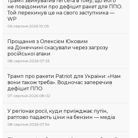
Трамп звинуватив Гегсета в тому, що його
не повідомили про дефіцит ракет для ППО.
Той перекинув це на свого заступника —
WP
06 серпня 2026 10:05
Прощання з Олексієм Юковим
на Донеччині скасували через загрозу
російської атаки
08 серпня 2026 07:23
Трамп про ракети Patriot для України: «Нам
вони також треба». Водночас заперечив
дефіцит ППО
07 серпня 2026 08:02
У регіонах росії, куди приїжджає путін,
раптово падають ціни на бензин — медіа
08 серпня 2026 07:54