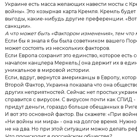
Украине есть масса желающих навести мосты с Кре
войны». Это козырная карта Кремля. Кремль будет
выгоды, какие-нибудь другие преференции. «Вот 
санкции».
А что может быть «Фактором изменения», тем что 
Если бы я знала я бы была советником вашего П
может состоять из нескольких факторов.
Если Европа сохранит это единство, которое есть 
началом канцлера Меркель,( она держит их в един
уникальное в мировой истории.
Если, вдруг, вернутся американцы в Европу, кото
Второй Фактор, Украина показала что она обществ
других неприятностей. Сейчас нет простых украин
справится с вирусом. С вирусом почти как СПИД -
придут деньги, гораздо больше обещанных в Риге
И вот это основной фактор. Вы скажете: «При войне
«Ни войны ни мира» - она на долгое время. Нужно 
не на два. Но при этой ситуации можно делать ре
Что происходит в российском обществе?