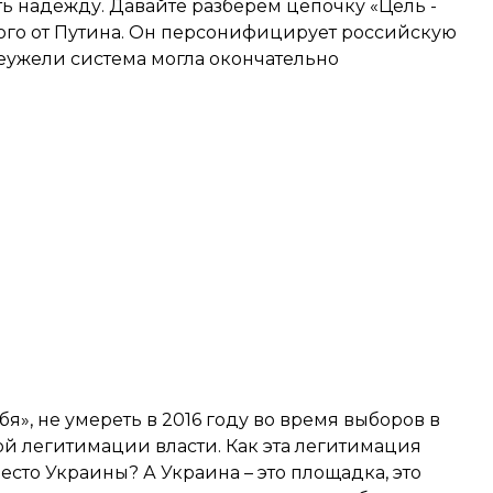
ть надежду. Давайте разберем цепочку «Цель -
много от Путина. Он персонифицирует российскую
 неужели система могла окончательно
бя», не умереть в 2016 году во время выборов в
ой легитимации власти. Как эта легитимация
место Украины? А Украина – это площадка, это