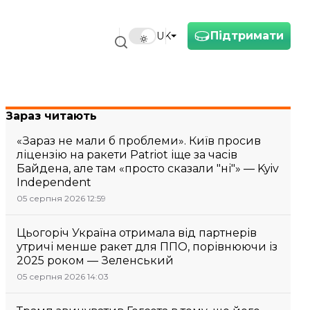
Підтримати
UK
Зараз читають
«Зараз не мали б проблеми». Київ просив
ліцензію на ракети Patriot іще за часів
Байдена, але там «просто сказали "ні"» — Kyiv
Independent
05 серпня 2026 12:59
Цьогоріч Україна отримала від партнерів
утричі менше ракет для ППО, порівнюючи із
2025 роком — Зеленський
05 серпня 2026 14:03