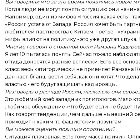
Вы говорили что за это время появились новые миф
Когда люди не могут понять ситуацию они начина
Например, один из мифов «Россия какая есть - так
«Россия устала от Запада. Россия хочет быть парт
любителей партнерства с Китаем. Третье - «Украин
мифы влияют на политику - это уже другая штука
Многие говорят о странной роли Рамзана Кадырова
Я лет 10 пыталась понять. Сейчас тяжело наблюда
оттуда доносятся разные всплески. Есть все осно
класс весь катигорически не приемлет Рамзана 
дан карт-бланш вести себя, как они хотят. Что дел
властью - его будут защищать кадыровцы.
Разговоры о распаде России, насколько они серье
Это любимый хлеб западных политологов. Мало кто
Любимое обсуждение «Что будет если не будет Пу
Как говорят тенденции, чем дальше нынешний ре
приходит к каким-то фашистским лозунгам.
Вы можете оценить позиции опоозиции?
Ситуация плачевная. Есть тому масса причин. Опп