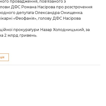
ного провадження, пов’язаного з
олови ДФС Романа Насірова про розстрочення
родного депутата Олександра Онищенка.
 лікарні «Феофанія», голову ДФС
Насірова
пційної прокуратури Назар Холодницький, за
на 2 млрд
гривень.
ція