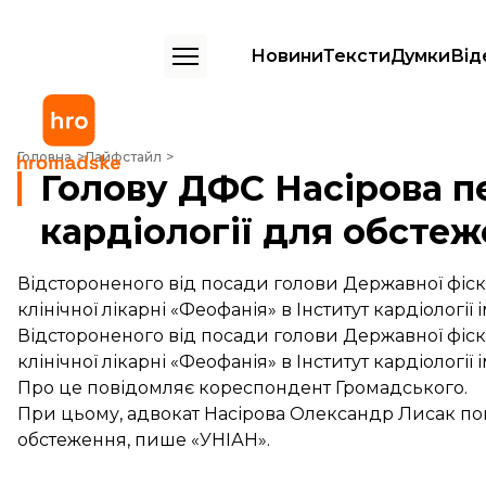
Новини
Тексти
Думки
Від
Голову ДФС Насірова перевезли в Інститут кардіології для обстеже
Головна
Лайфстайл
Голову ДФС Насірова п
кардіології для обсте
Відстороненого від посади голови Державної фіск
клінічної лікарні «Феофанія» в Інститут кардіології
Відстороненого від посади голови Державної фіск
клінічної лікарні «Феофанія» в Інститут кардіології
Про це повідомляє кореспондент Громадського.
При цьому, адвокат Насірова Олександр Лисак по
обстеження, пише «УНІАН».