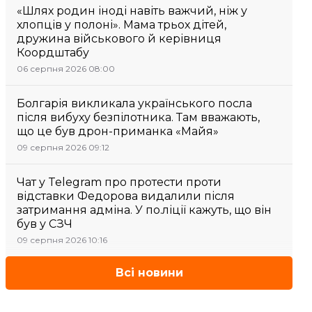
«Шлях родин іноді навіть важчий, ніж у
хлопців у полоні». Мама трьох дітей,
дружина військового й керівниця
Коордштабу
06 серпня 2026 08:00
Болгарія викликала українського посла
після вибуху безпілотника. Там вважають,
що це був дрон-приманка «Майя»
09 серпня 2026 09:12
Чат у Telegram про протести проти
відставки Федорова видалили після
затримання адміна. У по.ліції кажуть, що він
був у СЗЧ
09 серпня 2026 10:16
Всі новини