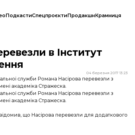
ео
Подкасти
Спецпроєкти
Продакшн
Крамниця
ння
еревезли в Інститут
ження
04 березня 2017 13:23
альної служби Романа Насірова перевезли з
 імені академіка Стражеска.
альної служби Романа Насірова перевезли з
 імені академіка Стражеска.
відомив, що Насірова перевезли для додаткового