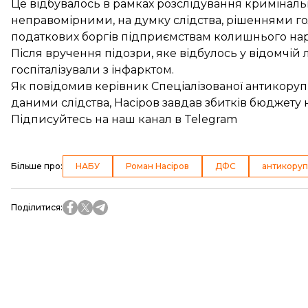
Це відбувалось в рамках розслідування криміналь
неправомірними, на думку слідства, рішеннями г
податкових боргів підприємствам колишнього на
Після вручення підозри, яке відбулось у відомчій
госпіталізували з інфарктом
.
Як повідомив керівник Спеціалізованої антикору
даними слідства,
Насіров завдав збитків бюджету 
Підписуйтесь на
наш канал
в Telegram
Більше про
:
НАБУ
Роман Насіров
ДФС
антикоруп
Поділитися
: