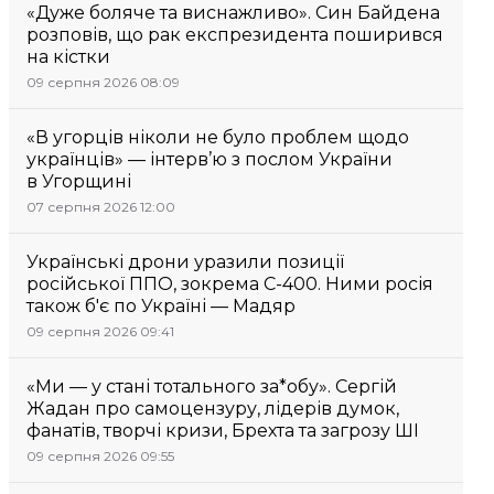
«Дуже боляче та виснажливо». Син Байдена
розповів, що рак експрезидента поширився
на кістки
09 серпня 2026 08:09
«В угорців ніколи не було проблем щодо
українців» — інтерв’ю з послом України
в Угорщині
07 серпня 2026 12:00
Українські дрони уразили позиції
російської ППО, зокрема С-400. Ними росія
також б'є по Україні — Мадяр
09 серпня 2026 09:41
«Ми — у стані тотального за*обу». Сергій
Жадан про самоцензуру, лідерів думок,
фанатів, творчі кризи, Брехта та загрозу ШІ
09 серпня 2026 09:55