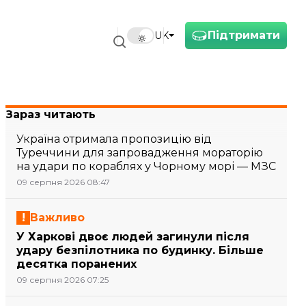
Підтримати
UK
Зараз читають
Україна отримала пропозицію від
Туреччини для запровадження мораторію
на удари по кораблях у Чорному морі — МЗС
09 серпня 2026 08:47
Важливо
У Харкові двоє людей загинули після
удару безпілотника по будинку. Більше
десятка поранених
09 серпня 2026 07:25