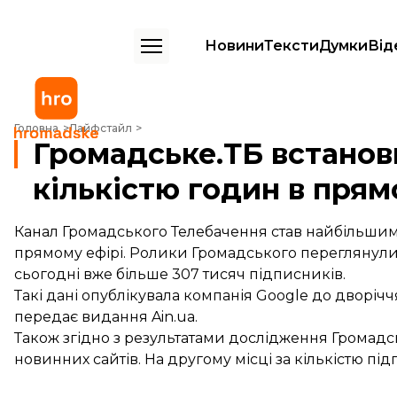
Новини
Тексти
Думки
Від
Громадське.ТБ встановило світовий рекорд за кількістю годин в пр
Головна
Лайфстайл
Громадське.ТБ встанов
кількістю годин в прям
Канал Громадського Телебачення став найбільшим к
прямому ефірі. Ролики Громадського переглянули 1
сьогодні вже більше 307 тисяч підписників.
Такі дані опублікувала компанія Google до дворічч
передає видання Ain.ua.
Також згідно з результатами дослідження Громадс
новинних сайтів. На другому місці за кількістю підп