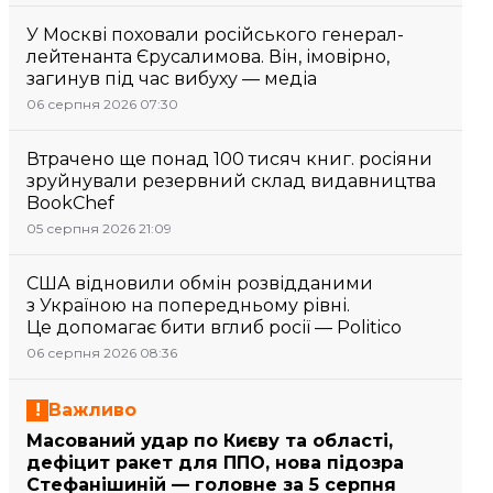
У Москві поховали російського генерал-
лейтенанта Єрусалимова. Він, імовірно,
загинув під час вибуху — медіа
06 серпня 2026 07:30
Втрачено ще понад 100 тисяч книг. росіяни
зруйнували резервний склад видавництва
BookChef
05 серпня 2026 21:09
США відновили обмін розвідданими
з Україною на попередньому рівні.
Це допомагає бити вглиб росії — Politico
06 серпня 2026 08:36
Важливо
Масований удар по Києву та області,
дефіцит ракет для ППО, нова підозра
Стефанішиній — головне за 5 серпня