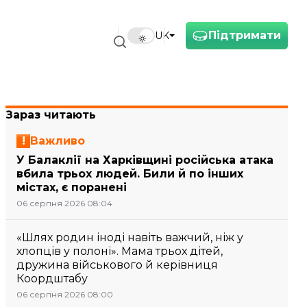
Підтримати
UK
Зараз читають
Важливо
У Балаклії на Харківщині російська атака
вбила трьох людей. Били й по інших
містах, є поранені
06 серпня 2026 08:04
«Шлях родин іноді навіть важчий, ніж у
хлопців у полоні». Мама трьох дітей,
дружина військового й керівниця
Коордштабу
06 серпня 2026 08:00