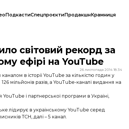
ео
Подкасти
Спецпроєкти
Продакшн
Крамниця
ямому ефірі на YouTube
ило світовий рекорд за
ому ефірі на YouTube
26 листопада 2014 18:34
аналом в історії YouTube за кількістю годин у
26 мільйонів разів, а
YouTube-каналі
видання на
я YouTube і партнерської програми в Україні,
ьке лідирує в українському YouTube серед
исників ТСН, далі – 5 канал.