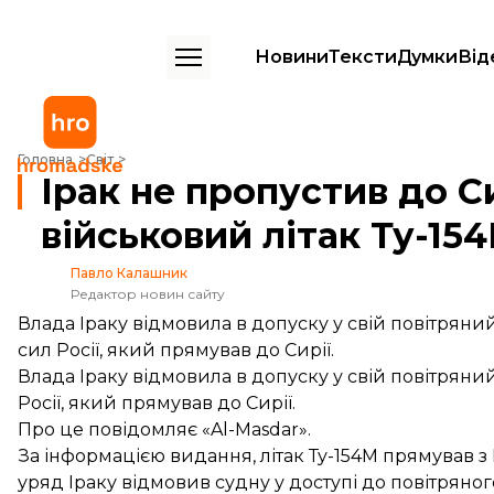
Новини
Тексти
Думки
Від
Ірак не пропустив до Сирії російський військовий літак Ту-154М
Головна
Світ
Ірак не пропустив до С
військовий літак Ту-15
Павло Калашник
Редактор новин сайту
Влада Іраку відмовила в допуску у свій повітряни
сил Росії, який прямував до Сирії.
Влада Іраку відмовила в допуску у свій повітряний
Росії, який прямував до Сирії.
Про це
повідомляє
«Al-Masdar».
За інформацією видання, літак Ту-154М прямував з 
уряд Іраку відмовив судну у доступі до повітряно