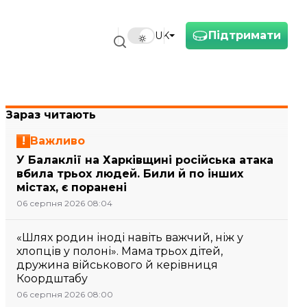
Підтримати
UK
Зараз читають
Важливо
У Балаклії на Харківщині російська атака
вбила трьох людей. Били й по інших
містах, є поранені
06 серпня 2026 08:04
«Шлях родин іноді навіть важчий, ніж у
хлопців у полоні». Мама трьох дітей,
дружина військового й керівниця
Коордштабу
06 серпня 2026 08:00