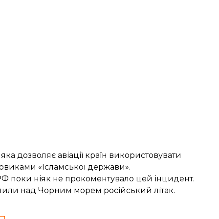
 яка дозволяє авіації країн використовувати
йовиками «Ісламської держави».
РФ поки ніяк не прокоментувало цей інцидент.
пили над Чорним морем російський літак
.