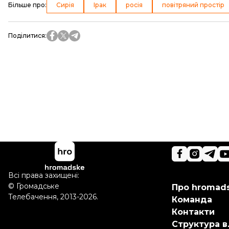
Більше про
:
Сирія
Ірак
росія
повітряний простір
Поділитися
:
Всі права захищені:
©
Громадське
Про hromad
Телебачення
,
2013-2026.
Команда
Контакти
Структура в