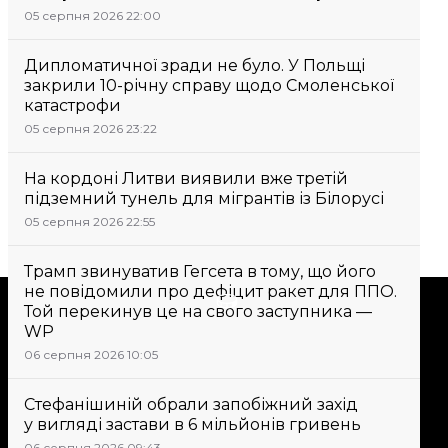
05 серпня 2026 22:00
Дипломатичної зради не було. У Польщі
закрили 10-річну справу щодо Смоленської
катастрофи
05 серпня 2026 23:22
На кордоні Литви виявили вже третій
підземний тунель для мігрантів із Білорусі
05 серпня 2026 22:55
Трамп звинуватив Гегсета в тому, що його
не повідомили про дефіцит ракет для ППО.
Підтримати
Той перекинув це на свого заступника —
WP
06 серпня 2026 10:05
Підтримай hromadske.
Ми працюємо для тебе та
Стефанішиній обрали запобіжний захід
завдяки тобі. Будь нашим
у вигляді застави в 6 мільйонів гривень
другом
06 серпня 2026 09:43