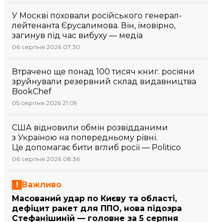
У Москві поховали російського генерал-
лейтенанта Єрусалимова. Він, імовірно,
загинув під час вибуху — медіа
06 серпня 2026 07:30
Втрачено ще понад 100 тисяч книг. росіяни
зруйнували резервний склад видавництва
BookChef
05 серпня 2026 21:09
США відновили обмін розвідданими
з Україною на попередньому рівні.
Це допомагає бити вглиб росії — Politico
06 серпня 2026 08:36
Важливо
Масований удар по Києву та області,
дефіцит ракет для ППО, нова підозра
Стефанішиній — головне за 5 серпня