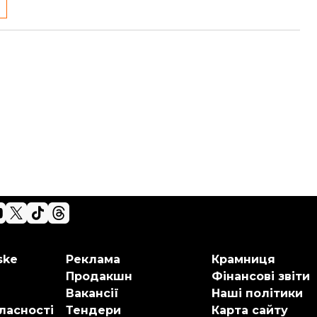
ske
Реклама
Крамниця
Продакшн
Фінансові звіти
Вакансії
Наші політики
ласності
Тендери
Карта сайту