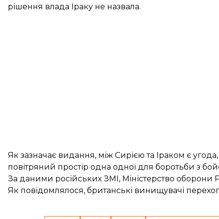
рішення влада Іраку не назвала.
Як зазначає видання, між Сирією та Іраком є угода,
повітряний простір одна одної для боротьби з бо
За даними російських ЗМІ, Міністерство оборони 
Як повідомлялося, британські винищувачі
перехо