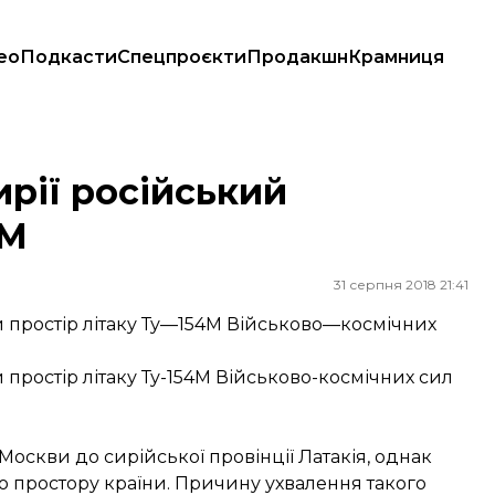
ео
Подкасти
Спецпроєкти
Продакшн
Крамниця
ирії російський
4М
31 серпня 2018 21:41
й простір літаку Ту—154М Військово—космічних
 простір літаку Ту-154М Військово-космічних сил
Москви до сирійської провінції Латакія, однак
го простору країни. Причину ухвалення такого