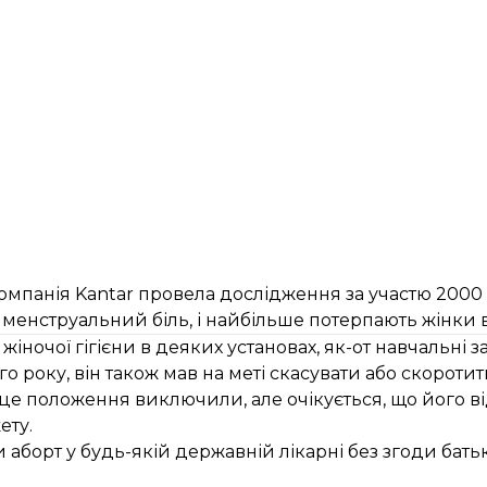
компанія Kantar провела дослідження за участю 2000 
менструальний біль, і найбільше потерпають жінки ві
іночої гігієни в деяких установах, як-от навчальні за
оку, він також мав на меті скасувати або скоротит
ю це положення виключили, але очікується, що його в
ету.
и аборт у будь-якій державній лікарні без згоди бать