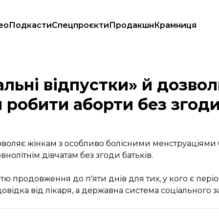
ео
Подкасти
Спецпроєкти
Продакшн
Крамниця
дівчатам робити аборти без згоди батьків
альні відпустки» й дозво
 робити аборти без згоди
дозволяє жінкам з особливо болісними менструаціями
внолітнім дівчатам без згоди батьків.
тю продовження до п'яти днів для тих, у кого є пер
 довідка від лікаря, а державна система соціального