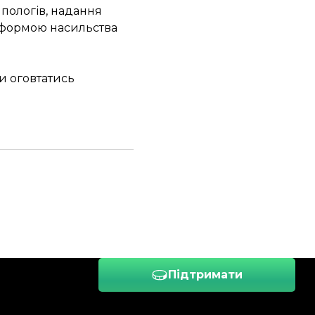
 пологів, надання
у формою насильства
и оговтатись
Підтримати