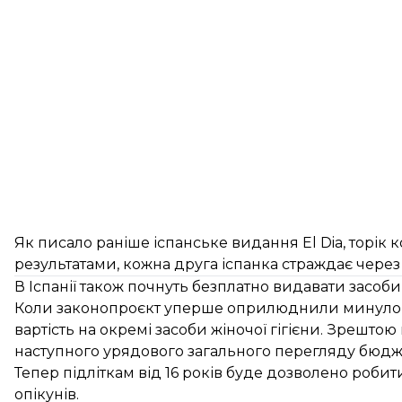
Як
писало
раніше іспанське видання El Dia, торік 
результатами, кожна друга іспанка страждає через 
В Іспанії також почнуть безплатно видавати засоби ж
Коли законопроєкт уперше оприлюднили минулого р
вартість на окремі засоби жіночої гігієни. Зрешто
наступного урядового загального перегляду бюдж
Тепер підліткам від 16 років буде дозволено робит
опікунів.