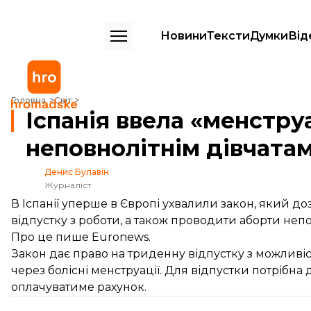
Новини
Тексти
Думки
Від
Іспанія ввела «менструальні відпустки» й дозволила неповнолітнім 
Головна
Світ
Іспанія ввела «менстру
неповнолітнім дівчатам
Денис Булавін
Журналіст
В Іспанії уперше в Європі ухвалили закон, який 
відпустку з роботи, а також проводити аборти непо
Про це
пише
Euronews.
Закон дає право на триденну відпустку з можливіс
через болісні менструації. Для відпустки потрібна
оплачуватиме рахунок.