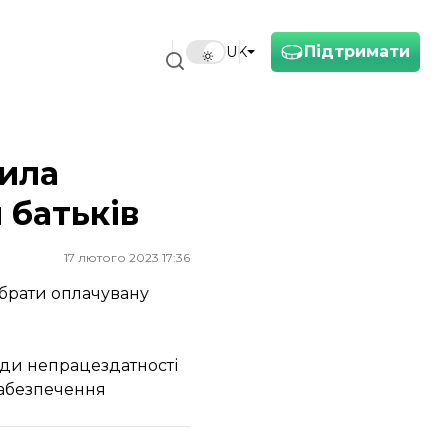
Підтримати
UK
лила
 батьків
17 лютого 2023 17:36
 брати оплачувану
іоди непрацездатності
 забезпечення