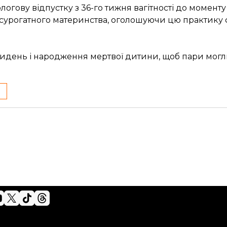
гову відпустку з 36-го тижня вагітності до моменту
ну сурогатного материнства, оголошуючи цю практик
кидень і народження мертвої дитини, щоб пари могл