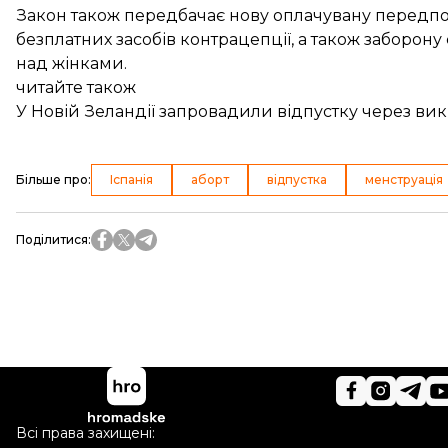
Закон також передбачає нову оплачувану передполо
безплатних засобів контрацепції, а також заборо
над жінками.
читайте також
У Новій Зеландії запровадили відпустку через ви
Більше про
:
Іспанія
аборт
відпустка
менструація
Поділитися
:
Всі права захищені: