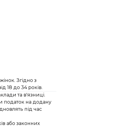
жінок. Згідно з
д 18 до 34 років.
клади та в'язниці.
и податок на додану
ідновлять під час
ків або законних