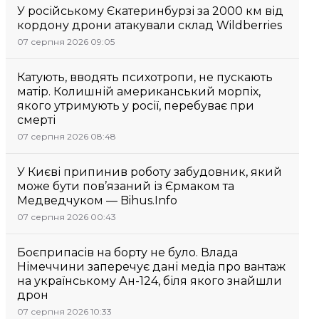
У російському Єкатеринбурзі за 2000 км від
кордону дрони атакували склад Wildberries
07 серпня 2026 09:05
Катують, вводять психотропи, не пускають
матір. Колишній американський морпіх,
якого утримують у росії, перебуває при
смерті
07 серпня 2026 08:48
У Києві припинив роботу забудовник, який
може бути пов’язаний із Єрмаком та
Медведчуком — Bihus.Info
07 серпня 2026 00:43
Боєприпасів на борту не було. Влада
Німеччини заперечує дані медіа про вантаж
на українському Ан-124, біля якого знайшли
дрон
07 серпня 2026 10:33