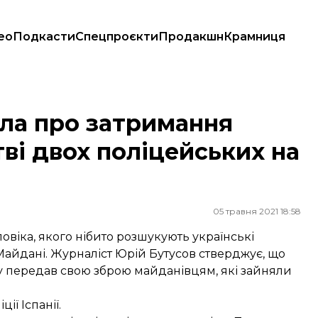
ео
Подкасти
Спецпроєкти
Продакшн
Крамниця
і двох поліцейських на Майдані
ила про затримання
ві двох поліцейських на
05 травня 2021 18:58
оловіка, якого нібито розшукують українські
Майдані. Журналіст Юрій Бутусов стверджує, що
ку передав свою зброю майданівцям, які зайняли
ії Іспанії.