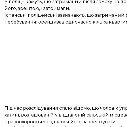
У поліції кажуть, що затриманий після замаху на пр
його, зрештою, і затримали.
Іспанські поліцейські зазначають, що затриманий
перебування: орендував одночасно кілька кварти
Під час розслідування стало відомо, що чоловік у
хатині, розташованій у віддаленій сільській місцев
правоохоронцям і вдалося його заарештувати.