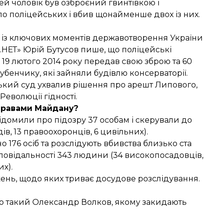
ей чоловік був озброєний гвинтівкою і
по поліцейських і вбив щонайменше двох із них.
 із ключових моментів державотворення України
.НЕТ» Юрій Бутусов
пише
, що поліцейські
19 лютого 2014 року передав свою зброю та 60
убенчику, які зайняли будівлю консерваторії.
ський суд ухвалив рішення про арешт Липового,
Революції гідності.
справами Майдану?
ідомили про підозру 37 особам і скерували до
ів, 13 правоохоронців, 6 цивільних).
о 176 осіб та розслідують вбивства близько ста
повідальності 343 людини (34 високопосадовців,
их).
ень, щодо яких триває досудове розслідування.
то такий Олександр Волков, якому закидають