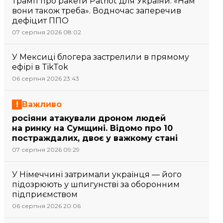
Трамп про ракети Patriot для України: «Нам
вони також треба». Водночас заперечив
дефіцит ППО
07 серпня 2026 08:02
У Мексиці блогера застрелили в прямому
ефірі в TikTok
06 серпня 2026 23:43
Важливо
росіяни атакували дроном людей
на ринку на Сумщині. Відомо про 10
постраждалих, двоє у важкому стані
07 серпня 2026 09:29
У Німеччині затримали українця — його
підозрюють у шпигунстві за оборонним
підприємством
06 серпня 2026 20:06