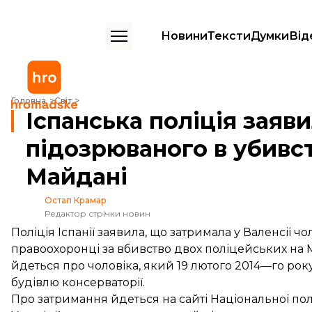
Новини
Тексти
Думки
Від
Іспанська поліція заявила про затримання підозрюваного в убивств
Головна
Світ
Іспанська поліція заяв
підозрюваного в убивст
Майдані
Остап Крамар
Редактор стрічки новин
Поліція Іспанії заявила, що затримала у Валенсії ч
правоохоронці за вбивство двох поліцейських на 
йдеться про чоловіка, який 19 лютого 2014—го ро
будівлю консерваторії.
Про затримання
йдеться
на сайті Національної поліц