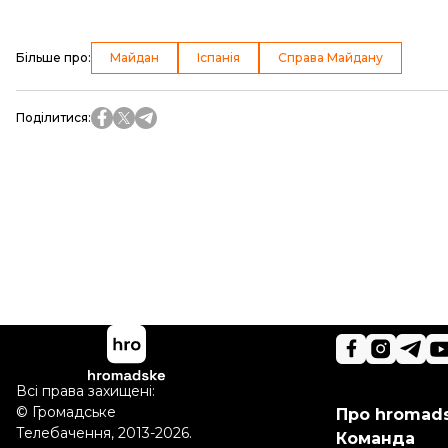
Більше про
:
Майдан
Іспанія
Справа Майдану
Поділитися
:
Всі права захищені:
©
Громадське
Про hromad
Телебачення
,
2013-2026.
Команда