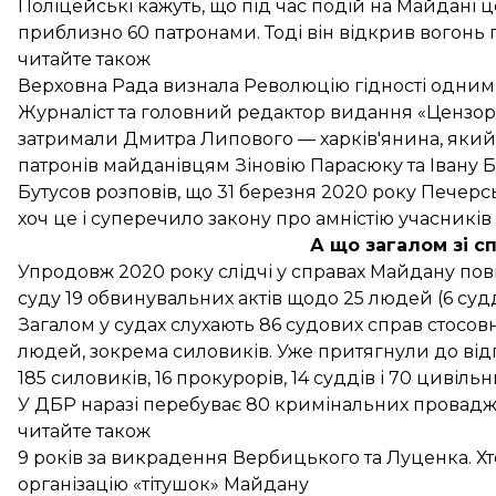
Поліцейські кажуть, що під час подій на Майдані ц
приблизно 60 патронами. Тоді він відкрив вогонь 
читайте також
Верховна Рада визнала Революцію гідності одним
Журналіст та головний редактор видання «Цензор
затримали Дмитра Липового — харків'янина, який 
патронів майданівцям Зіновію Парасюку та Івану Б
Бутусов розповів, що 31 березня 2020 року Печер
хоч це і суперечило закону про амністію учасників 
А що загалом зі 
Упродовж 2020 року слідчі у справах Майдану пов
суду 19 обвинувальних актів щодо 25 людей (6 судд
Загалом у судах слухають 86 судових справ стосовн
людей, зокрема силовиків. Уже притягнули до від
185 силовиків, 16 прокурорів, 14 суддів і 70 цивільн
У ДБР наразі перебуває 80 кримінальних провадж
читайте також
9 років за викрадення Вербицького та Луценка. Х
організацію «тітушок» Майдану