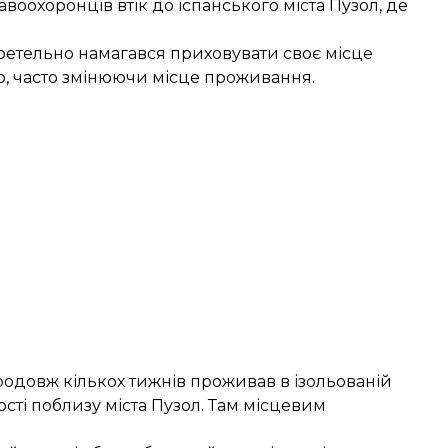
авоохоронців втік до іспанського міста Пузол, де
 ретельно намагався приховувати своє місце
р, часто змінюючи місце проживання.
продовж кількох тижнів проживав в ізольованій
ості поблизу міста Пузол. Там місцевим