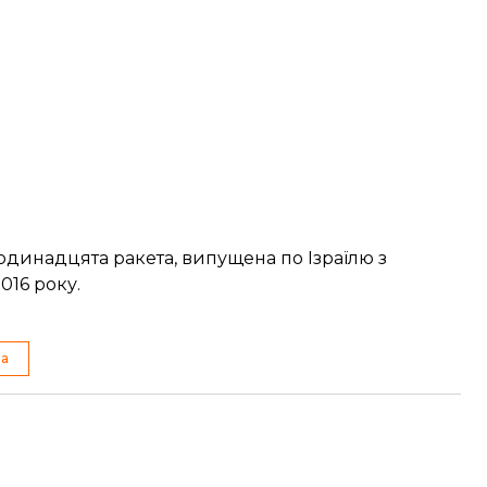
 одинадцята ракета, випущена по Ізраїлю з
016 року.
на