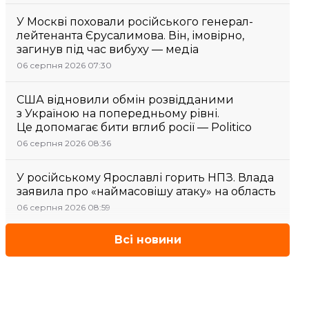
У Москві поховали російського генерал-
лейтенанта Єрусалимова. Він, імовірно,
загинув під час вибуху — медіа
06 серпня 2026 07:30
США відновили обмін розвідданими
з Україною на попередньому рівні.
Це допомагає бити вглиб росії — Politico
06 серпня 2026 08:36
У російському Ярославлі горить НПЗ. Влада
заявила про «наймасовішу атаку» на область
06 серпня 2026 08:59
Всі новини