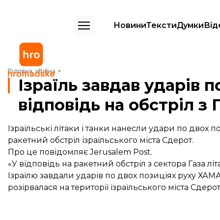
Новини
Тексти
Думки
Від
Ізраїль завдав ударів по сектору Газа у відповідь на обстріл з Палес
Головна
Війна
Ізраїль завдав ударів п
відповідь на обстріл з
Ізраїльські літаки і танки нанесли удари по двох п
ракетний обстріл ізраїльського міста Сдерот.
Про це
повідомляє
Jerusalem Post.
«У відповідь на ракетний обстріл з сектора Газа лі
Ізраїлю завдали ударів по двох позиціях руху ХАМАС
розірвалася на території ізраїльського міста Сдеро