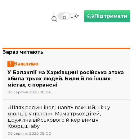
Підтримати
UK
Зараз читають
Важливо
У Балаклії на Харківщині російська атака
вбила трьох людей. Били й по інших
містах, є поранені
06 серпня 2026 08:04
«Шлях родин іноді навіть важчий, ніж у
хлопців у полоні». Мама трьох дітей,
дружина військового й керівниця
Коордштабу
06 серпня 2026 08:00