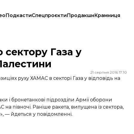
ео
Подкасти
Спецпроєкти
Продакшн
Крамниця
тини
о сектору Газа у
 Палестини
21 серпня 2016 17:10
озиціях руху ХАМАС в секторі Газа у відповідь на
таки і бронетанкові підрозділи Армії оборони
 на півночі. Раніше ракета, випущена із сектора,
т», — йдеться у повідомленні.