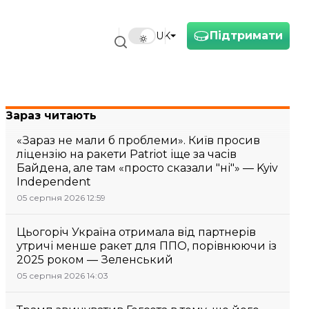
Підтримати
UK
Зараз читають
«Зараз не мали б проблеми». Київ просив
ліцензію на ракети Patriot іще за часів
Байдена, але там «просто сказали "ні"» — Kyiv
Independent
05 серпня 2026 12:59
Цьогоріч Україна отримала від партнерів
утричі менше ракет для ППО, порівнюючи із
2025 роком — Зеленський
05 серпня 2026 14:03