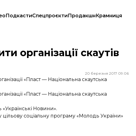
ео
Подкасти
Спецпроєкти
Продакшн
Крамниця
ти організації скаутів
20 березня 2017 09:06
рганізації «Пласт — Національна скаутська
рганізації «Пласт — Національна скаутська
 «Українські Новини».
 цільову соціальну програму «Молодь України»