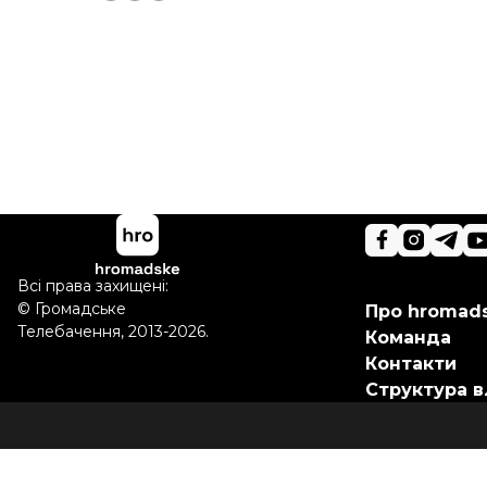
Всі права захищені:
©
Громадське
Про hromad
Телебачення
,
2013-2026.
Команда
Контакти
Структура в