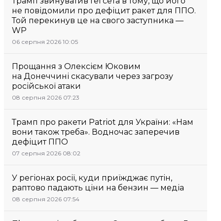
Трамп звинуватив Гегсета в тому, що його
не повідомили про дефіцит ракет для ППО.
Той перекинув це на свого заступника —
WP
06 серпня 2026 10:05
Прощання з Олексієм Юковим
на Донеччині скасували через загрозу
російської атаки
08 серпня 2026 07:23
Трамп про ракети Patriot для України: «Нам
вони також треба». Водночас заперечив
дефіцит ППО
07 серпня 2026 08:02
У регіонах росії, куди приїжджає путін,
раптово падають ціни на бензин — медіа
08 серпня 2026 07:54