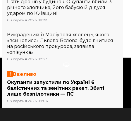
П’ять дронів у будинок. Окупанти вбили 3-
річного хлопчика, його бабусю й дідуся
ударом по Київщині
08 серпня 2026 09:28
Викрадений із Маріуполя хлопець, якого
«всиновила» Львова-Бєлова, буде вчитися
на російського прокурора, заявила
«опікунка»
08 серпня 2026 08:23
Підтримати
Важливо
Окупанти запустили по Україні 6
Підтримай hromadske.
балістичних та зенітних ракет. Збиті
Ми працюємо для тебе та
лише безпілотники — ПС
завдяки тобі. Будь нашим
08 серпня 2026 09:06
другом
Важливо
21 людина постраждала внаслідок атак
Всі новини
на Сумщині, серед них — дитина