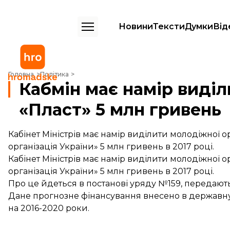
Новини
Тексти
Думки
Від
Кабмін має намір виділити організації скаутів «Пласт» 5 млн гривень
Головна
Політика
Кабмін має намір виділи
«Пласт» 5 млн гривень
Кабінет Міністрів має намір виділити молодіжної о
організація України» 5 млн гривень в 2017 році.
Кабінет Міністрів має намір виділити молодіжної о
організація України» 5 млн гривень в 2017 році.
Про це йдеться в постанові уряду №159, передають
Дане прогнозне фінансування внесено в державну
на 2016-2020 роки.