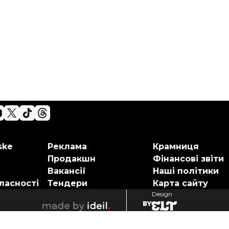
ske
Реклама
Крамниця
Продакшн
Фінансові звіти
Вакансії
Наші політики
ласності
Тендери
Карта сайту
Design
elt
ideil