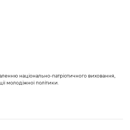
наленню національно-патріотичного виховання,
ії молодіжної політики.