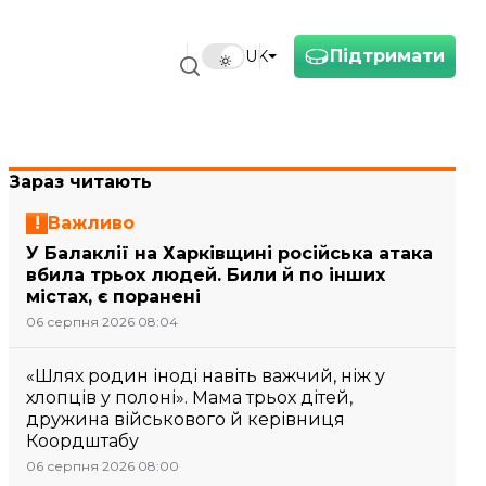
Підтримати
UK
Зараз читають
Важливо
У Балаклії на Харківщині російська атака
вбила трьох людей. Били й по інших
містах, є поранені
06 серпня 2026 08:04
«Шлях родин іноді навіть важчий, ніж у
хлопців у полоні». Мама трьох дітей,
дружина військового й керівниця
Коордштабу
06 серпня 2026 08:00