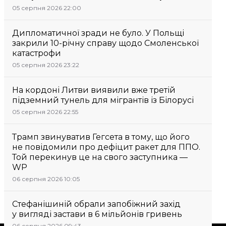
05 серпня 2026 22:00
Дипломатичної зради не було. У Польщі
закрили 10-річну справу щодо Смоленської
катастрофи
05 серпня 2026 23:22
На кордоні Литви виявили вже третій
підземний тунель для мігрантів із Білорусі
05 серпня 2026 22:55
Трамп звинуватив Гегсета в тому, що його
не повідомили про дефіцит ракет для ППО.
Той перекинув це на свого заступника —
WP
06 серпня 2026 10:05
Стефанішиній обрали запобіжний захід
у вигляді застави в 6 мільйонів гривень
06 серпня 2026 09:43