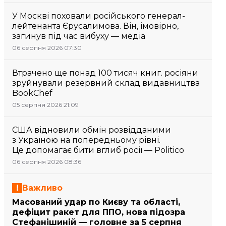
У Москві поховали російського генерал-
лейтенанта Єрусалимова. Він, імовірно,
загинув під час вибуху — медіа
06 серпня 2026 07:30
Втрачено ще понад 100 тисяч книг. росіяни
зруйнували резервний склад видавництва
BookChef
05 серпня 2026 21:09
США відновили обмін розвідданими
з Україною на попередньому рівні.
Це допомагає бити вглиб росії — Politico
06 серпня 2026 08:36
Важливо
Масований удар по Києву та області,
дефіцит ракет для ППО, нова підозра
Стефанішиній — головне за 5 серпня