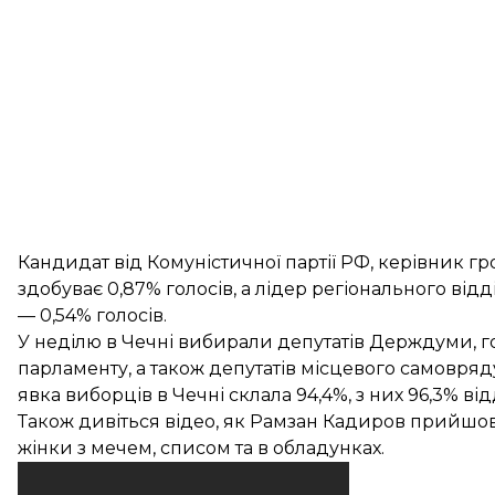
Кандидат від Комуністичної партії РФ, керівник гр
здобуває 0,87% голосів, а лідер регіонального від
— 0,54% голосів.
У неділю в Чечні вибирали депутатів Держдуми, го
парламенту, а також депутатів місцевого самовряд
явка виборців в Чечні склала 94,4%, з них 96,3% в
Також дивіться відео, як Рамзан Кадиров прийшо
жінки з мечем, списом та в обладунках.