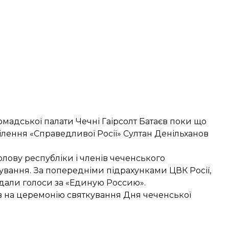
омадської палати Чечні Гаірсолт Батаєв поки що
ділення «Справедливої Росії» Султан Денільханов
лову республіки і членів чеченського
ування. За попередніми підрахунками ЦВК Росії,
іддали голоси за «Единую Россию».
в на церемонію святкування Дня чеченської