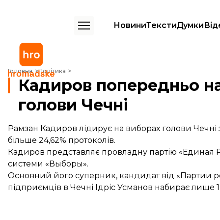
Новини
Тексти
Думки
Від
Кадиров попередньо набрав 97,5% на виборах голови Чечні
Головна
Політика
Кадиров попередньо на
голови Чечні
Рамзан Кадиров лідирує на виборах голови Чечні 
більше 24,62% протоколів.
Кадиров представляє провладну партію «Единая 
системи «Выборы».
Основний його суперник, кандидат від «Партии р
підприємців в Чечні Ідріс Усманов набирає лише 1