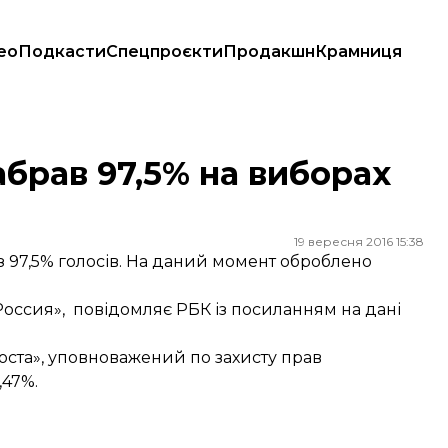
ео
Подкасти
Спецпроєкти
Продакшн
Крамниця
брав 97,5% на виборах
19 вересня 2016 15:38
з 97,5% голосів. На даний момент оброблено
Россия»,
повідомляє
РБК із посиланням на дані
оста», уповноважений по захисту прав
,47%.