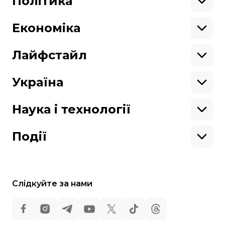
Політика
Азія
Ми працюємо для тебе та завдяки тобі.
Африка
Закопроєкти
Будь нашим другом
Європа
Персоналії
Економіка
Геополітика
Верховна Рада
Кабінет міністрів
Бізнес
Про hromadske
Вакансії
Реформи
Енергетика
Лайфстайл
Вибори
Особисті фінанси
Команда
Тендери
Корупція
Інфраструктура
Спорт
Контакти
Крамниця
Нерухомість
Кіно
Україна
Структура
Фінансові звіти
Ціни
Музика
Театр
Київ
власності
Наші політики
Подорожі
Регіони
Наука і технології
Реклама
Карта сайту
Книги
Історія
Продакшн
Їжа
Гаджети
ШІ
Події
Космос
IT
Техніка
Слідкуйте за нами
Всі права захищені:
©
Громадське Телебачення
,
2013-2026.