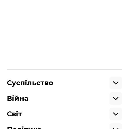
Країни також домовилися скоротити
викиди парникових газів,
підкреслюється, що США і Канада також
наголосили на важливості виконання
ухвалених торік під час Паризької
кліматичної конференції глобальних
цілей щодо захисту клімату.
США та Канада належать до п’ятірки
провідних країн-виробників нафти та
газу в світі.
/ фото White House
Поділитися
Суспільство
:
Освіта
Кримінал
Війна
Здоров'я
Екологія
Ветерани
Підтримати
Військові
Світ
Ситуація на фронті
Крим
Північна Америка
Донбас
Латинська Америка
Підтримай hromadske.