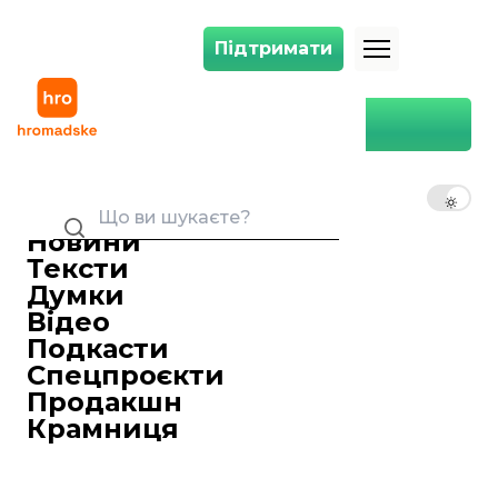
Підтримати
Підтримати
Канада і США домовилися разом боротися зі змінами клімату
Головна
Канада і США домовилися
разом боротися зі змінами
UK
EN
RU
клімату
11 березня 2016 12:39
Новини
Лідери Канади та США домовилися
Тексти
спільно працювати над покращенням
Думки
екології при одночасному
Відео
економічному зростанні, повідомляє
Подкасти
агентство
Reuters
з посиланням на
Спецпроєкти
заяву Білого дому.
Продакшн
Зокрема, лідери держав погодили
Крамниця
скорочення до 2025 року обсягів
викидів метану нафтогазовим сектором
обох країн на 40-45 відсотків порівняно