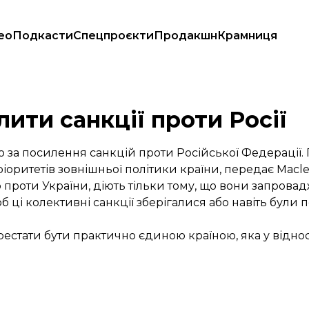
ео
Подкасти
Спецпроєкти
Продакшн
Крамниця
ити санкції проти Росії
 за посилення санкцій проти Російської Федерації. 
іоритетів зовнішньої політики країни, передає
Мacle
сію проти України, діють тільки тому, що вони запро
ці колективні санкції зберігалися або навіть були п
рестати бути практично єдиною країною, яка у відно