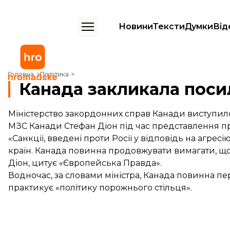
Новини
Тексти
Думки
Від
Канада закликала посилити санкції проти Росії
Головна
Політика
Канада закликала посил
Міністерство закордонних справ Канади виступило
МЗС Канади Стефан Діон під час представлення пр
«Санкції, введені проти Росії у відповідь на агре
країн. Канада повинна продовжувати вимагати, щоб 
Діон, цитує «
Європейська Правда
».
Водночас, за словами міністра, Канада повинна пе
практикує «політику порожнього стільця».