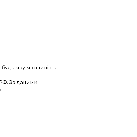
о будь-яку можливість
 РФ. За даними
.