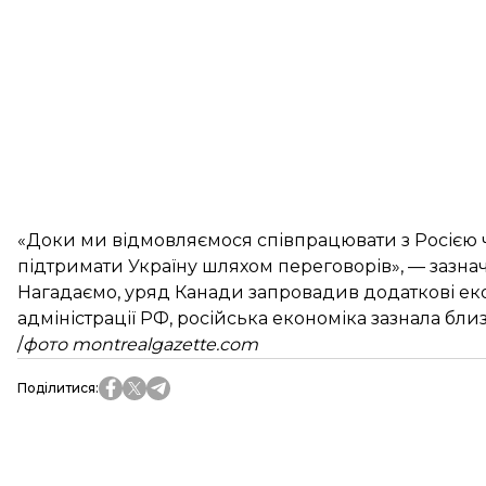
«Доки ми відмовляємося співпрацювати з Росією ч
підтримати Україну шляхом переговорів», — зазнач
Нагадаємо, уряд Канади запровадив додаткові еко
адміністрації РФ, російська економіка зазнала близ
/
фото montrealgazette.com
Поділитися
: