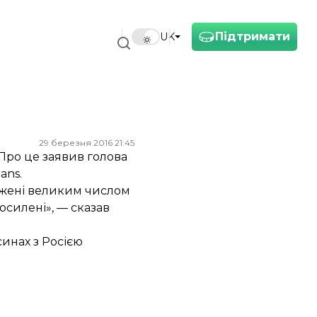
Підтримати
UK
29 березня 2016 21:45
Про це заявив голова
ans
.
ваджені великим числом
осилені», — сказав
синах з Росією