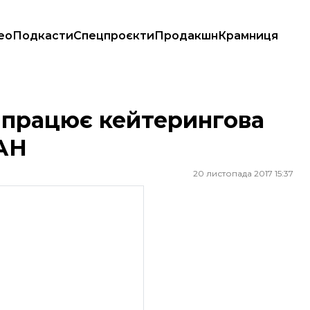
ео
Подкасти
Спецпроєкти
Продакшн
Крамниця
ПЛАН
к працює кейтерингова
АН
20 листопада 2017 15:37