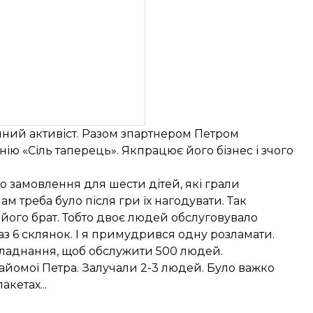
ний активіст. Разом зпартнером Петром
 «Сіль таперець». Якпрацює його бізнес і зчого
 замовлення для шести дітей, які грали
ам треба було після гри їх нагодувати. Так
і його брат. Тобто двоє людей обслуговувало
раз 6 склянок. І я примудрився одну розламати.
 обладнання, щоб обслужити 500 людей.
найомої Петра. Залучали 2-3 людей. Було важко
акетах...