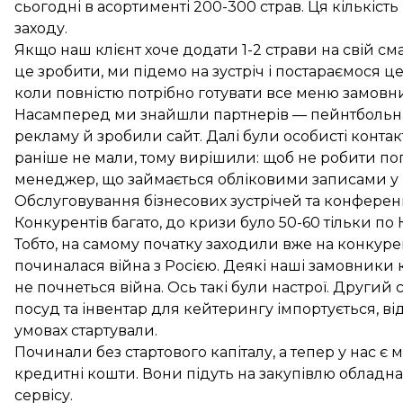
сьогодні в асортименті 200-300 страв. Ця кількість
заходу.
Якщо наш клієнт хоче додати 1-2 страви на свій сма
це зробити, ми підемо на зустріч і постараємося ц
коли повністю потрібно готувати все меню замовни
Насамперед ми знайшли партнерів — пейнтбольни
рекламу й зробили сайт. Далі були особисті конта
раніше не мали, тому вирішили: щоб не робити пога
менеджер, що займається обліковими записами у F
Обслуговування бізнесових зустрічей та конферен
Конкурентів багато, до кризи було 50-60 тільки по 
Тобто, на самому початку заходили вже на конкуре
починалася війна з Росією. Деякі наші замовники 
не почнеться війна. Ось такі були настрої. Други
посуд та інвентар для кейтерингу імпортується, ві
умовах стартували.
Починали без стартового капіталу, а тепер у нас є 
кредитні кошти. Вони підуть на закупівлю обладн
сервісу.