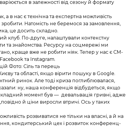
 варіюється в залежності від сезону й формату
к, а в нас є технічна та експертна можливість
е зробити. Натомість не беремося за замовлення,
ка, це досить складно.
й клуб. По-друге, налаштували контекстну
кти та знайомства. Ресурсу на соцмережі ми
но, краще вже не робити ніяк. Тепер у нас є СМ-
acebook та Instagram.
цій Фото:
Сіль та перець
Києву та області, якщо вірити пошуку в Google.
нтний ринок. Але тоді криза поглиблювалася,
казали: ну, наша конференція відбудеться, якщо
й складний момент був — девальвація гривні, адже
дповідно й ціни виросли втричі. Ось у таких
можливість розвиватися не тільки на власні, а й на
ання, кондитерський цех і розвиток конференц-