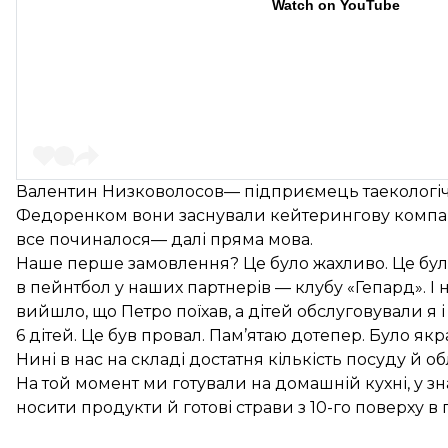
Watch on YouTube
Валентин Низковолосов— підприємець таекологіч
Федоренком вони заснували кейтерингову компанію
все починалося— далі пряма мова.
Наше перше замовлення? Це було жахливо. Це було
в пейнтбол у наших партнерів — клубу «Гепард». І н
вийшло, що Петро поїхав, а дітей обслуговували я 
6 дітей. Це був провал. Пам’ятаю дотепер. Було як
Нині в нас на складі достатня кількість посуду й
На той момент ми готували на домашній кухні, у з
носити продукти й готові страви з 10-го поверху в п