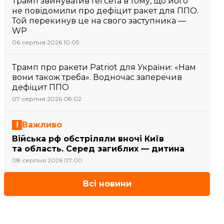
Трамп звинуватив Гегсета в тому, що його
не повідомили про дефіцит ракет для ППО.
Той перекинув це на свого заступника —
WP
06 серпня 2026 10:05
Трамп про ракети Patriot для України: «Нам
вони також треба». Водночас заперечив
дефіцит ППО
07 серпня 2026 08:02
Важливо
Війська рф обстріляли вночі Київ
та область. Серед загиблих — дитина
08 серпня 2026 07:00
Всі новини