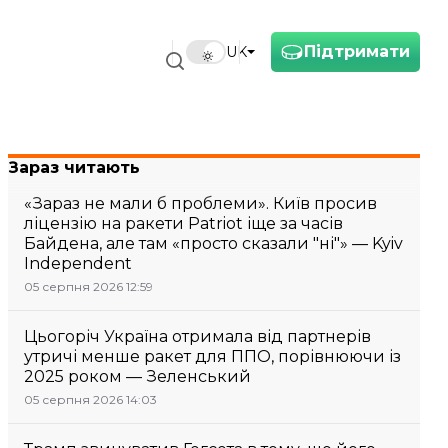
Підтримати
UK
Зараз читають
«Зараз не мали б проблеми». Київ просив
ліцензію на ракети Patriot іще за часів
Байдена, але там «просто сказали "ні"» — Kyiv
Independent
05 серпня 2026 12:59
Цьогоріч Україна отримала від партнерів
утричі менше ракет для ППО, порівнюючи із
2025 роком — Зеленський
05 серпня 2026 14:03