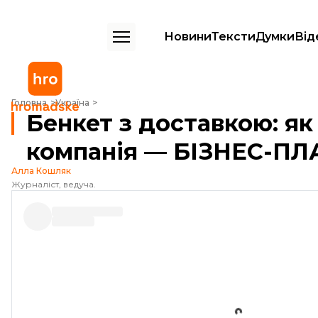
Новини
Тексти
Думки
Від
Бенкет з доставкою: як працює кейтерингова компанія — БІЗНЕС-
Головна
Україна
Бенкет з доставкою: я
компанія — БІЗНЕС-ПЛ
Алла Кошляк
Журналіст, ведуча.