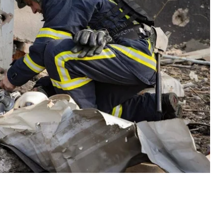
б'єкта промислової інфраструктури. Поранень
могу надали амбулаторно. Незначних пошкоджень
у
27 березня близько 14:30. Тоді було відомо про 8
кому стані.