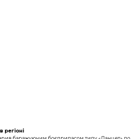
в регіоні
арив баражуючим боєприпасом типу «Ланцет» по