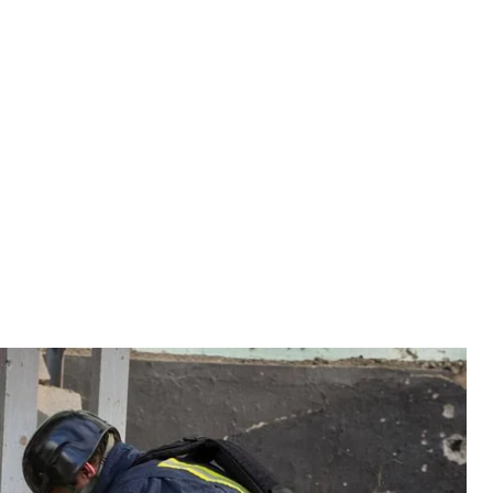
кетного удару по Миколаєву 27 березня
СНС України
єву 27 березня постраждали 12 людей. Імовірно,
.
лій Кім.