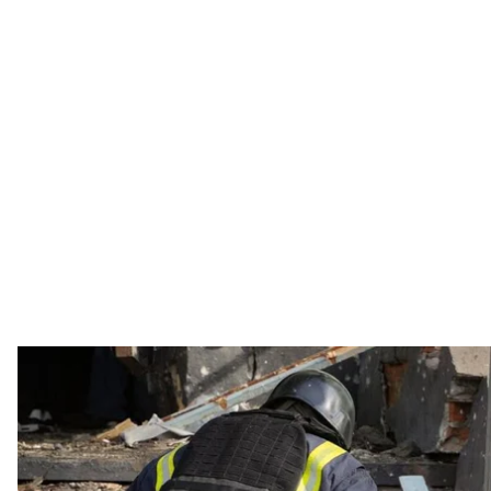
Рятувальники ліквідовують наслідки ра
Telegram / Д
Унаслідок російського ракетного удару по Микола
ворог вдарив балістичною ракетою «Іскандер—М»
Про це
повідомив
очільник Миколаївської ОВА Віта