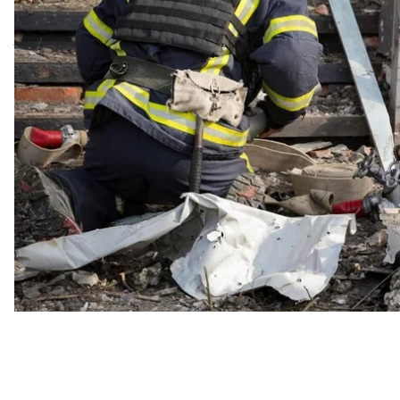
За його даними, окупанти поцілили по території о
зазнали 12 людей, чотирьом з них медичну допо
також зазнали 6 багатоквартирних будинків.
Нагадаємо,
ворог ударив балістикою по Миколаєв
постраждалих, з них одна людина перебувала в тяж