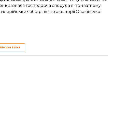
ень зазнала господарча споруда в приватному
тилерійських обстрілів по акваторії Очаківської
аїнська війна