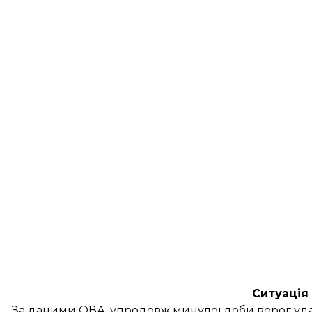
Ситуація 
За даними ОВА, упродовж минулої доби ворог уд