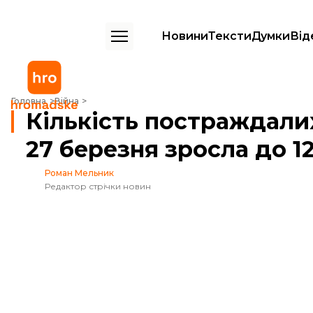
Новини
Тексти
Думки
Від
Кількість постраждалих від атаки на Миколаїв 27 березня зросла до
Головна
Війна
Кількість постраждалих
27 березня зросла до 1
Роман Мельник
Редактор стрічки новин