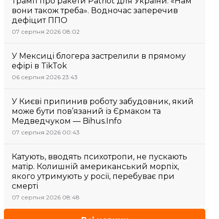
Трамп про ракети Patriot для України: «Нам
вони також треба». Водночас заперечив
дефіцит ППО
07 серпня 2026 08:02
У Мексиці блогера застрелили в прямому
ефірі в TikTok
06 серпня 2026 23:43
У Києві припинив роботу забудовник, який
може бути пов’язаний із Єрмаком та
Медведчуком — Bihus.Info
07 серпня 2026 00:43
Катують, вводять психотропи, не пускають
матір. Колишній американський морпіх,
якого утримують у росії, перебуває при
смерті
07 серпня 2026 08:48