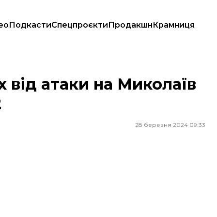
ео
Подкасти
Спецпроєкти
Продакшн
Крамниця
 12
 від атаки на Миколаїв
2
28 березня 2024 09:33