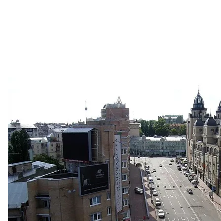
Вулиця гетьмана Павла Скоропадського, яку
«Вікіпедія»