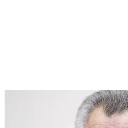
Колишній Київський міський голова Олександр Омельченко під час
ро
В'ячеслав Рати
Міський голова Києва Віталій Кличко заявив, що 1
називати вулицю гетьмана Павла Скоропадського 
Олександра Омельченка.