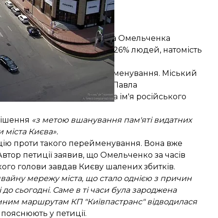
дувало?
ропадського імені Олександра Омельченка
вий». Її підтримали тільки 26% людей, натомість
враді
здійснити таке перейменування. Міський
ася ще одна вулиця гетьмана Павла
ак назвали вулицю, яка мала ім'я російського
рішення
«з метою вшанування пам'яті видатних
и міста Києва».
цію
проти такого перейменування. Вона вже
 Автор петиції заявив, що Омельченко за часів
ого голови завдав Києву шалених збитків.
мвайну мережу міста, що стало однією з причин
 до сьогодні. Саме в ті часи була зароджена
емним маршрутам КП "Київпастранс" відводилася
— пояснюють у петиції.