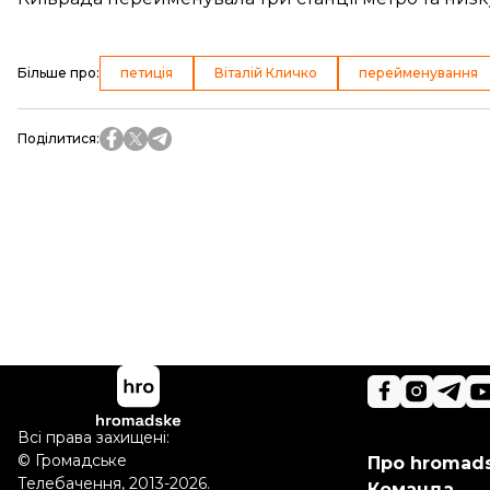
Більше про
:
петиція
Віталій Кличко
перейменування
Поділитися
:
Всі права захищені:
©
Громадське
Про hromad
Телебачення
,
2013-2026.
Команда