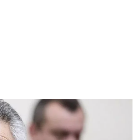
 круглого столу на тему: «Земля і мир» у Києві, 27 лютого 2020
ку
нський / УНІАН
4 червня підтримав петицію з вимогою не
в Києві іменем колишнього міського голови