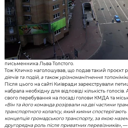
Що пере
У січні ідею надання вулиці гетьмана Павла Ско
виносили на голосування у застосунку «Київ Цифро
74% висловилися проти цього.
Та вже у червні Кличко офіційно
запропонував Киї
голова зазначив, що з початку року в місті з'явил
Скоропадського: у березні в межах дерусифікації т
письменника Льва Толстого.
Тож Кличко наголошував, що подав такий проєкт 
діячів та подій, а також урізноманітнення топонімік
Після цього на сайті Київради
зареєстрували пети
набрала необхідну для відповіді кількість голосів.
свого перебування на посаді голови КМДА та міськ
«Він та його команда розірвали на дві частини тра
транспортного колапсу, який кияни спостерігають і
концепція громадського транспорту, за якою наз
другорядна роль після приватних перевізників»
, 