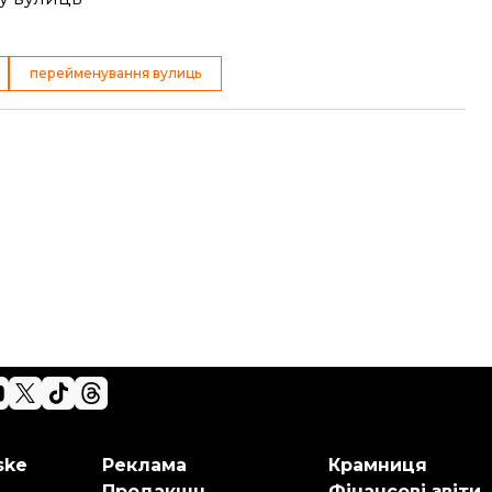
перейменування вулиць
ske
Реклама
Крамниця
Продакшн
Фінансові звіти