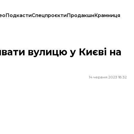
ео
Подкасти
Спецпроєкти
Продакшн
Крамниця
вати вулицю у Києві на
14 червня 2023 18:32