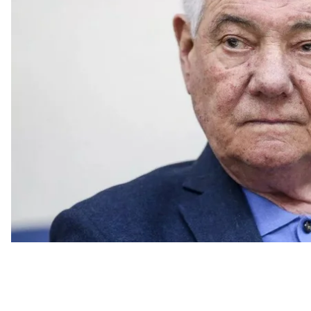
Про це він
написав
у Telegram.
Очільник столиці заявив, що перейменування будь
Омельченка повторно виноситимуть на голосуванн
рекомендувала робити одна з комісій Київради.