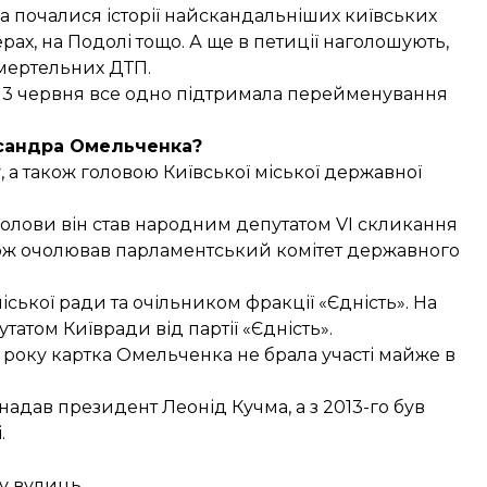
а почалися історії найскандальніших київських
рах, на Подолі тощо. А ще в петиції наголошують,
мертельних ДТП.
 13 червня все одно
підтримала
перейменування
сандра Омельченка?
, а також головою Київської міської державної
голови він став народним депутатом VI скликання
кож очолював парламентський комітет державного
іської ради та очільником фракції «Єдність». На
атом Київради від партії «Єдність».
1 року картка Омельченка не брала участі майже в
надав
президент Леонід Кучма, а з 2013-го був
і
.
ку вулиць