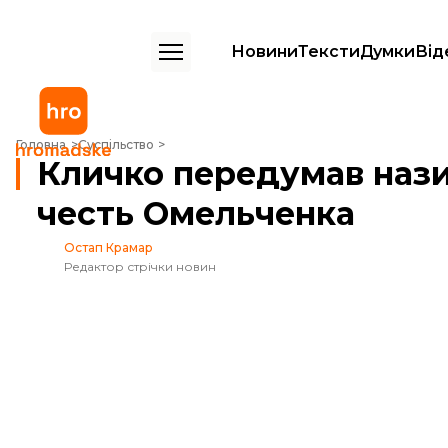
Новини
Тексти
Думки
Від
Кличко передумав називати вулицю у Києві на честь Омельченка
Головна
Суспільство
Кличко передумав нази
честь Омельченка
Остап Крамар
Редактор стрічки новин