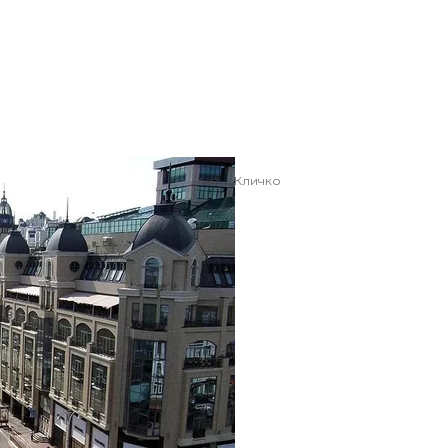
 пропонував перейменувати Віталій Кличко
 / Artemka