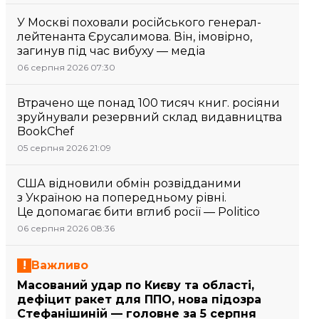
У Москві поховали російського генерал-
лейтенанта Єрусалимова. Він, імовірно,
загинув під час вибуху — медіа
06 серпня 2026 07:30
Втрачено ще понад 100 тисяч книг. росіяни
зруйнували резервний склад видавництва
BookChef
05 серпня 2026 21:09
США відновили обмін розвідданими
з Україною на попередньому рівні.
Це допомагає бити вглиб росії — Politico
06 серпня 2026 08:36
Важливо
Масований удар по Києву та області,
дефіцит ракет для ППО, нова підозра
Стефанішиній — головне за 5 серпня