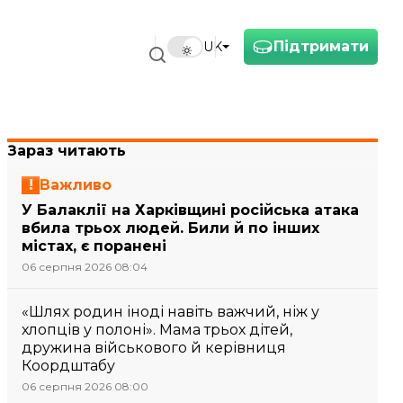
Підтримати
UK
Зараз читають
Важливо
У Балаклії на Харківщині російська атака
вбила трьох людей. Били й по інших
містах, є поранені
06 серпня 2026 08:04
«Шлях родин іноді навіть важчий, ніж у
хлопців у полоні». Мама трьох дітей,
дружина військового й керівниця
Коордштабу
06 серпня 2026 08:00