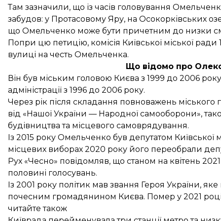
Там зазначили, що із часів головування Омельченк
забудов: у Протасовому Яру, на Осокорківських озе
що Омельченко може бути причетним до низки с
Попри цю петицію, комісія Київської міської ради
вулиці на честь Омельченка.
Що відомо про Олек
Він був міським головою Києва з 1999 до 2006 року
адміністрації з 1996 до 2006 року.
Через рік після складання повноважень міського 
від «Нашої України — Народної самооборони», та
будівництва та місцевого самоврядування.
Із 2015 року Омельченко був депутатом Київської м
місцевих виборах 2020 року його переобрали депут
Рух «Чесно» повідомляв, що станом на квітень 202
половині голосувань.
Із 2001 року політик мав звання Героя України, яке
почесним громадянином Києва.
Помер у 2021 роц
читайте також
Київрада перейменувала три станції метро та низ