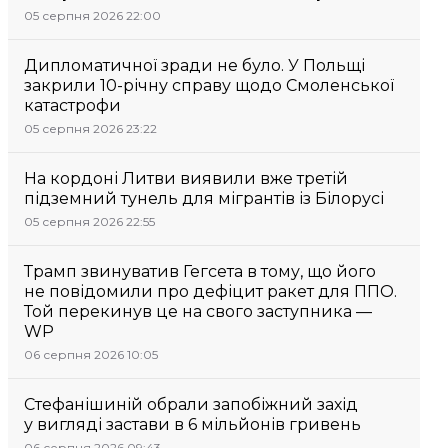
05 серпня 2026 22:00
Дипломатичної зради не було. У Польщі
закрили 10-річну справу щодо Смоленської
катастрофи
05 серпня 2026 23:22
На кордоні Литви виявили вже третій
підземний тунель для мігрантів із Білорусі
05 серпня 2026 22:55
Трамп звинуватив Гегсета в тому, що його
не повідомили про дефіцит ракет для ППО.
Той перекинув це на свого заступника —
WP
06 серпня 2026 10:05
Стефанішиній обрали запобіжний захід
у вигляді застави в 6 мільйонів гривень
06 серпня 2026 09:43