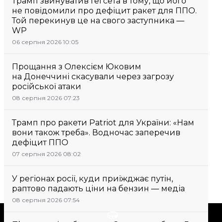
Трамп звинуватив Гегсета в тому, що його
не повідомили про дефіцит ракет для ППО.
Той перекинув це на свого заступника —
WP
06 серпня 2026 10:05
Прощання з Олексієм Юковим
на Донеччині скасували через загрозу
російської атаки
08 серпня 2026 07:23
Трамп про ракети Patriot для України: «Нам
вони також треба». Водночас заперечив
дефіцит ППО
07 серпня 2026 08:02
У регіонах росії, куди приїжджає путін,
раптово падають ціни на бензин — медіа
08 серпня 2026 07:54
Підтримати