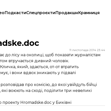
ео
Подкасти
Спецпроєкти
Продакшн
Крамниця
adske.doc
11 листопада 2014 23:44
 до лісу на околиці, щоб показати журналістам
птом втручається дивний чоловік.
Кличка, який, здається, от-от втратить
мує, і вони вдвох зникають у підвалі
озповідав про комісію, до якої увійдуть бійці
 які воюють на сході, поділити три невеликі
 проекту Hromadske.doc у Биківні