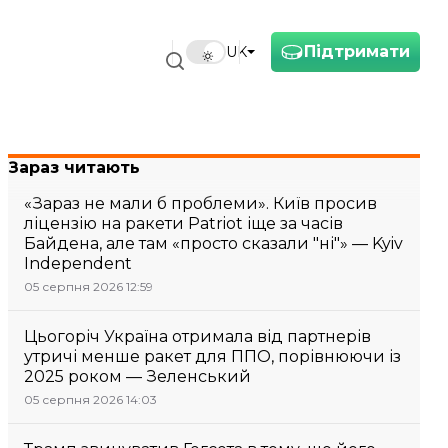
Підтримати
UK
Зараз читають
«Зараз не мали б проблеми». Київ просив
ліцензію на ракети Patriot іще за часів
Байдена, але там «просто сказали "ні"» — Kyiv
Independent
05 серпня 2026 12:59
Цьогоріч Україна отримала від партнерів
утричі менше ракет для ППО, порівнюючи із
2025 роком — Зеленський
05 серпня 2026 14:03