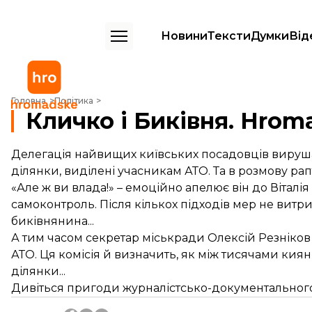
Новини
Тексти
Думки
Від
Кличко і Биківня. Hromadske.doc
Головна
Політика
Кличко і Биківня. Hrom
Делегація найвищих київських посадовців вирушає
ділянки, виділені учасникам АТО. Та в розмову ра
«Але ж ви влада!» – емоційно апелює він до Віталія 
самоконтроль. Після кількох підходів мер не витри
биківнянина...
А тим часом секретар міськради Олексій Резніков р
АТО. Ця комісія й визначить, як між тисячами киян,
ділянки...
Дивіться пригоди журналістсько-документального