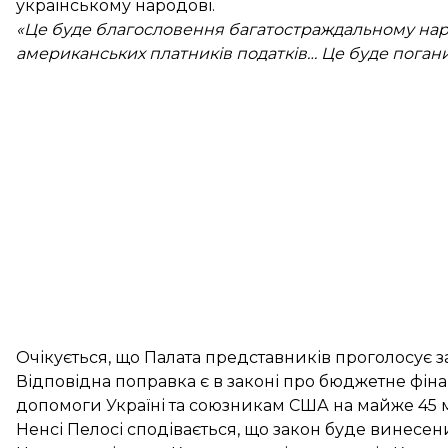
українському народові.
«Це буде благословення багатостраждальному нар
американських платників податків… Це буде погани
Очікується, що Палата представників проголосує за
Відповідна поправка є в законі про бюджетне фіна
допомоги Україні та союзникам США на майже 45 м
Ненсі Пелосі сподівається, що закон буде винесе