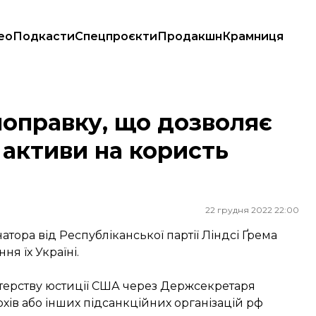
ео
Подкасти
Спецпроєкти
Продакшн
Крамниця
 активи на користь України
оправку, що дозволяє
 активи на користь
22 грудня 2022 22:00
тора від Республіканської партії Ліндсі Ґрема
ня їх Україні.
стерству юстиції США через Держсекретаря
хів або інших підсанкційних організацій рф