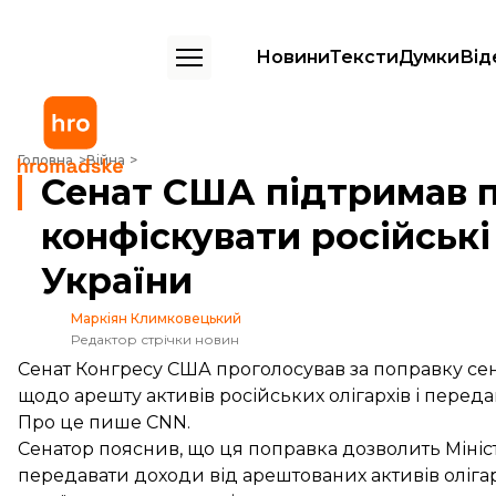
Новини
Тексти
Думки
Від
Сенат США підтримав поправку, що дозволяє конфіскувати російські
Головна
Війна
Сенат США підтримав п
конфіскувати російські
України
Маркіян Климковецький
Редактор стрічки новин
Сенат Конгресу США проголосував за поправку сена
щодо арешту активів російських олігархів і передан
Про це
пише
CNN.
Сенатор пояснив, що ця поправка дозволить Міні
передавати доходи від арештованих активів олігар