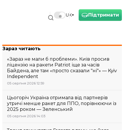
Підтримати
UK
Зараз читають
«Зараз не мали б проблеми». Київ просив
ліцензію на ракети Patriot іще за часів
Байдена, але там «просто сказали "ні"» — Kyiv
Independent
05 серпня 2026 12:59
Цьогоріч Україна отримала від партнерів
утричі менше ракет для ППО, порівнюючи із
2025 роком — Зеленський
05 серпня 2026 14:03