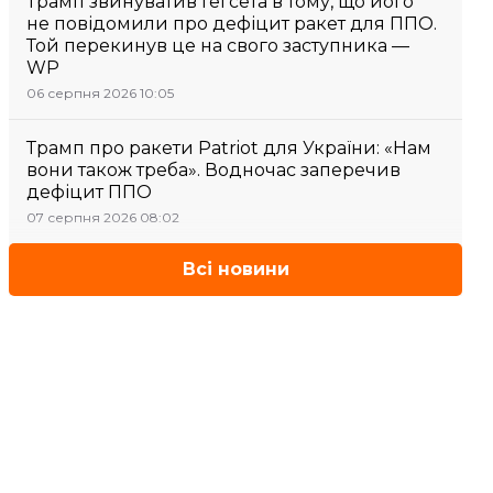
Трамп звинуватив Гегсета в тому, що його
не повідомили про дефіцит ракет для ППО.
Той перекинув це на свого заступника —
WP
06 серпня 2026 10:05
Трамп про ракети Patriot для України: «Нам
вони також треба». Водночас заперечив
дефіцит ППО
07 серпня 2026 08:02
Всі новини