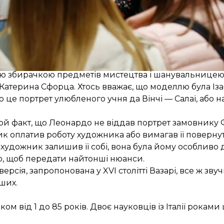
Лізи дель Джокондо». Ця пані — дружина флорентій
 Герардіні. Про це нам повідомляє у своєму трактат
льноприйнятою версією, саме Лізу Герардіні ми й бачи
иклад, що це портрет Ізабелли д'Есте — одної з най
ою збирачкою предметів мистецтва і шанувальницею
атерина Сфорца. Хтось вважає, що моделлю була Іза
о це портрет улюбленого учня да Вінчі — Салаї, або н
 той факт, що Леонардо не віддав портрет замовнику
к оплатив роботу художника або вимагав її повернут
удожник залишив її собі, вона була йому особливо до
о, щоб передати найтонші нюанси.
рсія, запропонована у XVI столітті Вазарі, все ж зву
ших.
м від 1 до 85 років. Двоє науковців із Італії роками