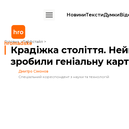
Новини
Тексти
Думки
Від
Крадіжка століття. Неймовірні пригоди «Мони Лізи», що зробили ген
Головна
Лайфстайл
Крадіжка століття. Ней
зробили геніальну карт
Дмитро Сімонов
Спеціальний кореспондент з науки та технологій