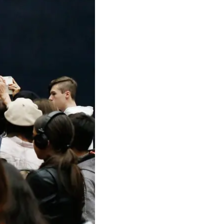
оку.
з Лувру зникла картина
ектуали й фахівці. А
західноєвропейського
ke поспілкувалося з
отляровим.