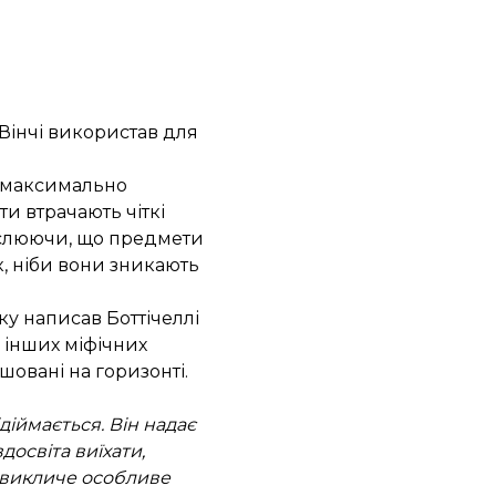
 Вінчі використав для
є максимально
и втрачають чіткі
реслюючи, що предмети
к, ніби вони зникають
яку написав Боттічеллі
а інших міфічних
ашовані на горизонті.
діймається. Він надає
досвіта виїхати,
, викличе особливе