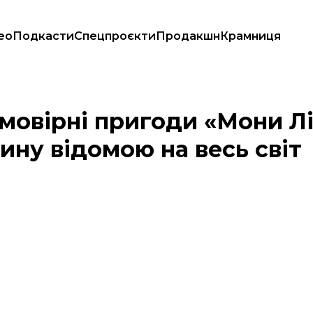
ео
Подкасти
Спецпроєкти
Продакшн
Крамниця
іальну картину відомою на весь світ
мовірні пригоди «Мони Лі
ину відомою на весь світ