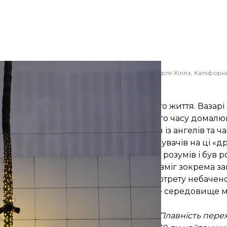
 зображенням Мона Лізи Леонардо да Вінчі, у Беверлі-Хіллз, Каліфорні
AP/Marcio Jose Sanchez
Ангел да Вінчі
ком і вдосконалював упродовж усього життя. Вазарі 
в своєму підмайстру за традицією того часу домалюв
я Христа
». Таким елементом був один із ангелів та ч
ається картина, звертають увагу відвідувачів на ці «
арі підкреслює, що сам Верроккйо це розумів і був
и свого вчителя молодий Леонардо зміг зокрема за
в вершини цієї техніки, яка надала портрету небачен
контурів. Створене ним світло-повітряне середовище
ологості погляду, шкірі — тілесності. Плавність пере