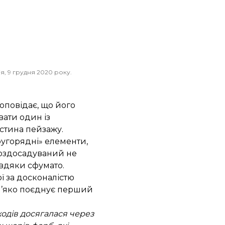
я, 9 грудня 2020 року.
оповідає, що його
ати один із
астина пейзажу.
другорядні» елементи,
 роздосадуваний не
вдяки сфумато.
ої за досконалістю
 м’яко поєднує перший
ходів досягалася через