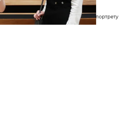
яров.
тав підготовчий ескіз для створення портрету