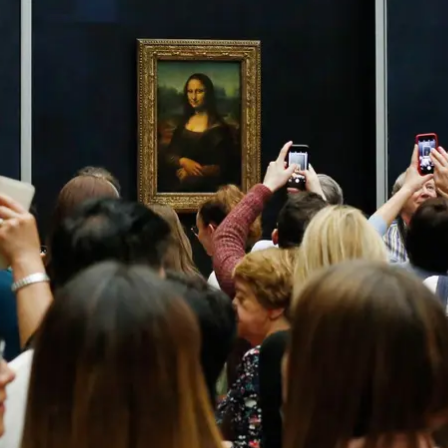
еонардо да Вінчі «Мона Ліза» в музеї Лувр у Парижі, 23 жовтня 2019 р
AP/Thibault Camus
лася подія, яку можна назвати крадіжкою століття, — і
і. Доти її добре знали та високо цінували лише інтел
ою Лувру й чи не найбільш впізнаваним витвором 
у да Вінчі та наслідки знаменитої крадіжки hromads
Тараса Шевченка, доктором історичних наук Петром К
Хто на картині