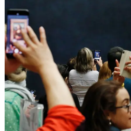
Туристи чекають, щоб побачити картину Л
Рівно 110 років тому, 21-го серпня 1911-го року ста
«Мона Ліза» авторства геніального Леонардо да Вінч
після викрадення вона стала найціннішою перлин
мистецтва.
Про загадкову усмішку Мони Лізи, унікальну технік
завідувачем кафедри історії мистецтв КНУ імені 