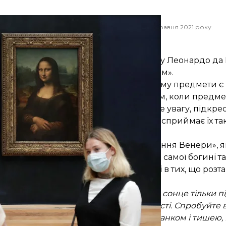
зою Леонардо да Вінчі в музеї Лувр у Парижі, 19 травня 2021 року.
AP/Thibault Camus
«Той, що зникає, як дим»
на не згадати про особливу техніку, яку Леонардо да
ді з італійської «той, що зникає, як дим».
ти глибину картинного простору, в якому предмети 
ьним переходам між темним і світлим, коли предмет
 Да Вінчі неодноразово звертав на це увагу, підк
их контурів — на відстані людське око сприймає їх та
 Лізою» наприклад, картину
«Народження Венери»
, 
ний засіб Боттічеллі — це лінія. Тіла самої богині т
них предметів як першого плану, так і в тих, що розт
о.
ігати, наприклад, рано-вранці, коли сонце тільки пі
том, але і якоїсь загадкової таємничості. Спробуйте в
 І навіть звичний пейзаж, оповитий серпанком і тишею