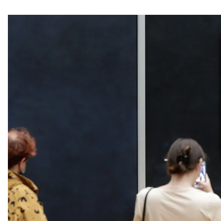
Відвідувачі позують перед Мона Лі
Коли йдеться про унікальність картини, то не мож
її створення. Вона називається
сфумато
— у перекла
Якщо зовсім просто, то сфумато дозволяє зобрази
об’ємними. Це досягається завдяки плавним тонал
контури та здаються оповитими легким серпанком.
на відстані треба писати розпливчастими, без різк
у диму.
Це добре видно, якщо поставити поруч із «Моною
— старший сучасник да Вінчі. Основний зображуваль
персонажів мають дуже чіткі контури. Такі ж — у різ
Натомість Леонардо да Вінчі використовує сфумат
«Сфумато — це такий серпанок, який можемо спостер
не просто відчуття товщі повітря між нами й предме
скажімо, на кладовище, або відвідати старі руїни.