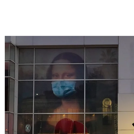
Пішохід у масці проходить повз фреску на тему COVID-19 із
Цю техніку да Вінчі почав використовувати ще юна
перший вчитель
Андреа дель Верроккйо
дозволи
другорядних елементів на своїй картині «
Хрещенн
Сьогодні екскурсоводи в галереї Уффіці, де зберіг
виконані більш майстерно, ніж решта картини. Ваз
зовсім приємним для нього фактом. А перевершит
Вважається, що саме в «Моні Лізі» да Вінчі досягну
світлотіні. На «Джоконді» ми не знайдемо чітких 
план і пейзаж у єдине ціле.
«Сфумато надало обличчю м’яких контурів, очам — в