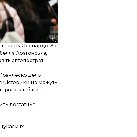
ського купця
і від 1550-го року
мо на портреті.
відоміших жінок
 таланту Леонардо. За
белла Арагонська,
авіть автопортрет
 Франческо дель
и, історики не можуть
рога, він багато
чить достатньо
 шукали їх