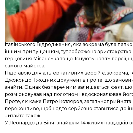
Повна назва знаменитої картини — «Портрет пані 
Франческо дель Джокондо, яку також іменують Лізою
художник і письменник
Джорджо Вазарі
. За зага
Проте існує низка альтернативних тлумачень. Напр
італійського Відродження, яка зокрема була палк
іншим припущенням, тут зображена аристократка К
герцогиня Міланська тощо. Існують навіть версії, щ
самого майстра.
Підставою для альтернативних версій є, зокрема,
Джокондо. І жодних документів про те, що замовни
знайти. Однак безперечним залишається факт, що х
розмірковував над полотном і вдосконалював йог
Проте, як каже Петро Котляров, загальноприйнята ве
переконливо, щоб надто серйозно ставитися до ін
читайте також
У Леонардо да Вінчі знайшли 14 живих нащадків віко