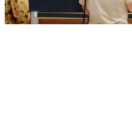
захоплення і тремтіння в душі»
, — каже Петро Котл
читайте також
Таємниця «Мони Лізи»: Леонардо да Вінчі викорис