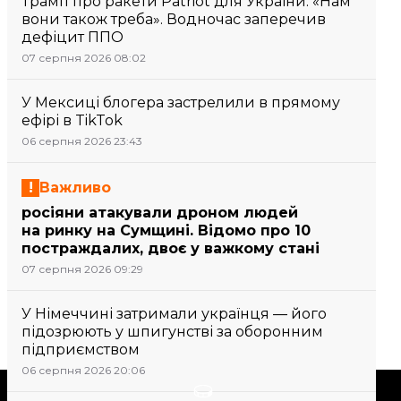
Трамп про ракети Patriot для України: «Нам
вони також треба». Водночас заперечив
дефіцит ППО
07 серпня 2026 08:02
У Мексиці блогера застрелили в прямому
ефірі в TikTok
06 серпня 2026 23:43
Важливо
росіяни атакували дроном людей
на ринку на Сумщині. Відомо про 10
постраждалих, двоє у важкому стані
07 серпня 2026 09:29
У Німеччині затримали українця — його
підозрюють у шпигунстві за оборонним
підприємством
06 серпня 2026 20:06
Підтримати