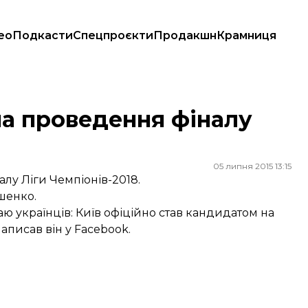
ео
Подкасти
Спецпроєкти
Продакшн
Крамниця
на проведення фіналу
05 липня 2015 13:15
лу Ліги Чемпіонів-2018.
шенко.
ітаю українців: Київ офіційно став кандидатом на
написав він у Facebook.