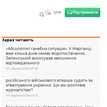
Підтримати
UK
Зараз читають
«Абсолютно ганебна ситуація». У Марганці
вже кілька днів немає водопостачання,
Зеленський анонсував звільнення
відповідального
07 серпня 2026 07:25
російського військового вперше судять за
зґвалтування українки. Що він розповів
журналістам?
07 серпня 2026 00:13