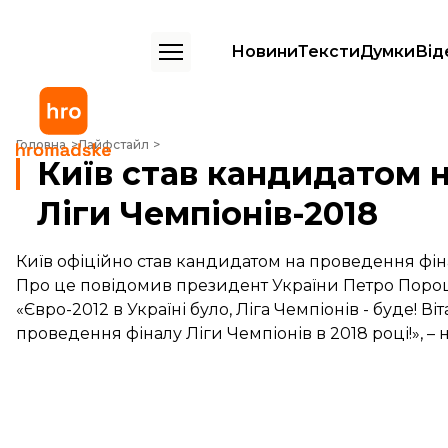
Новини
Тексти
Думки
Від
Київ став кандидатом на проведення фіналу Ліги Чемпіонів-2018
Головна
Лайфстайл
Київ став кандидатом 
Ліги Чемпіонів-2018
Київ офіційно став кандидатом на проведення фіна
Про це повідомив президент України Петро Поро
«Євро-2012 в Україні було, Ліга Чемпіонів - буде! В
проведення фіналу Ліги Чемпіонів в 2018 році!», – 