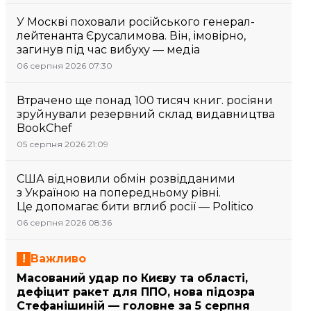
У Москві поховали російського генерал-
лейтенанта Єрусалимова. Він, імовірно,
загинув під час вибуху — медіа
06 серпня 2026 07:30
Втрачено ще понад 100 тисяч книг. росіяни
зруйнували резервний склад видавництва
BookChef
05 серпня 2026 21:09
США відновили обмін розвідданими
з Україною на попередньому рівні.
Це допомагає бити вглиб росії — Politico
06 серпня 2026 08:36
Важливо
Масований удар по Києву та області,
дефіцит ракет для ППО, нова підозра
Стефанішиній — головне за 5 серпня