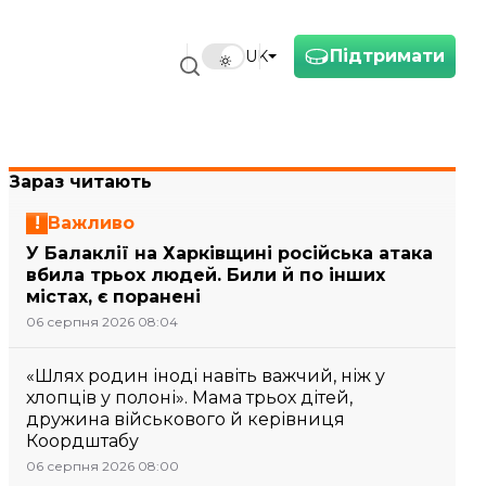
Підтримати
UK
Зараз читають
Важливо
У Балаклії на Харківщині російська атака
вбила трьох людей. Били й по інших
містах, є поранені
06 серпня 2026 08:04
«Шлях родин іноді навіть важчий, ніж у
хлопців у полоні». Мама трьох дітей,
дружина військового й керівниця
Коордштабу
06 серпня 2026 08:00