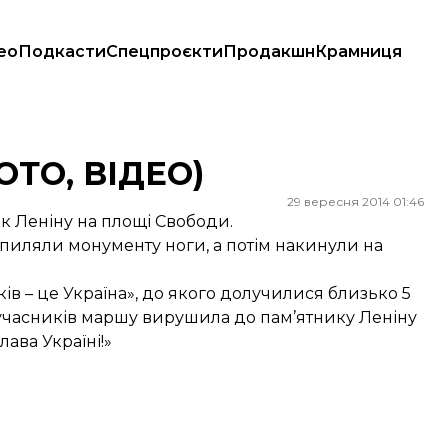
ео
Подкасти
Спецпроєкти
Продакшн
Крамниця
ФОТО, ВІДЕО)
29 вересня 2014 01:46
к Леніну на площі Свободи.
пиляли монументу ноги, а потім накинули на
ків – це Україна», до якого долучилися близько 5
а учасників маршу вирушила до пам’ятнику Леніну
ава Україні!»