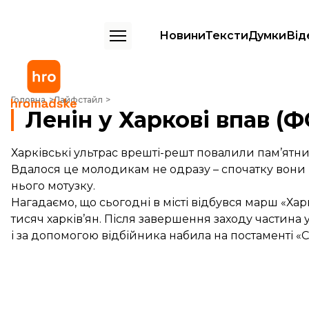
Новини
Тексти
Думки
Від
Ленін у Харкові впав (ФОТО, ВІДЕО)
Головна
Лайфстайл
Ленін у Харкові впав (
Харківські ультрас врешті-решт повалили пам’ятни
Вдалося це молодикам не одразу – спочатку вони 
нього мотузку.
Нагадаємо, що сьогодні в місті відбувся марш «Хар
тисяч харків’ян. Після завершення заходу частин
і за допомогою відбійника набила на постаменті «Сл