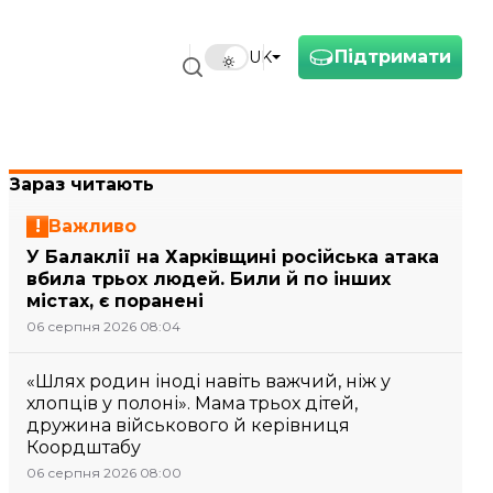
Підтримати
UK
Зараз читають
Важливо
У Балаклії на Харківщині російська атака
вбила трьох людей. Били й по інших
містах, є поранені
06 серпня 2026 08:04
«Шлях родин іноді навіть важчий, ніж у
хлопців у полоні». Мама трьох дітей,
дружина військового й керівниця
Коордштабу
06 серпня 2026 08:00