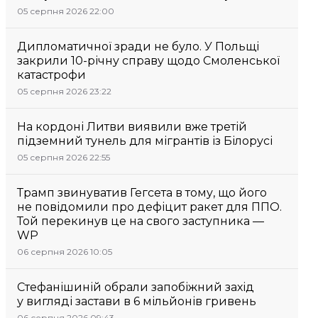
05 серпня 2026 22:00
Дипломатичної зради не було. У Польщі
закрили 10-річну справу щодо Смоленської
катастрофи
05 серпня 2026 23:22
На кордоні Литви виявили вже третій
підземний тунель для мігрантів із Білорусі
05 серпня 2026 22:55
Трамп звинуватив Гегсета в тому, що його
не повідомили про дефіцит ракет для ППО.
Той перекинув це на свого заступника —
WP
06 серпня 2026 10:05
Стефанішиній обрали запобіжний захід
у вигляді застави в 6 мільйонів гривень
06 серпня 2026 09:43