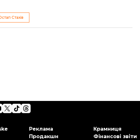
Остап Стахів
ske
Реклама
Крамниця
Продакшн
Фінансові звіти