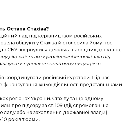
ть Остапа Стахіва?
уційний лад під керівництвом російських
ровела обшуки у Стахіва й
оголосила йому про
як до СБУ звернулися декілька народних депутатів.
ну діяльність антиукраїнської мережі, яка під
лізувати суспільно-політичну ситуацію в
в координували російські куратори. Під час
е фінансування їхньої діяльності представниками
х регіонах України. Стахіву та ще одному
 про підозру за ст. 109 (дії, спрямовані на
о ладу або на захоплення державної влади)
 10 років тюрми.