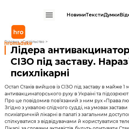
Новини
Тексти
Думки
Від
Лідера антивакцинаторів Стахіва випустили із СІЗО під заставу. Нар
Головна
Суспільство
Лідера антивакцинаторі
СІЗО під заставу. Нараз
психлікарні
Остап Стахів вийшов із СІЗО під заставу в майже 1
антивакцинаторського руху в Україні та підозрюют
Про це
повідомив
пов’язаний з ним рух «Права л
Згідно з ухвалою слідчого судді, на умовах застави
психіатричній лікарні в палаті з загальним доступ
спілкуватися з відвідувачами й користуватися те
Лікарі, за словами активістів, будуть опитувати Ста