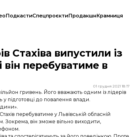
ео
Подкасти
Спецпроєкти
Продакшн
Крамниця
азі він перебуватиме в психлікарні
в Стахіва випустили із
і він перебуватиме в
01 грудня 2021 18:17
 мільйон гривень. Його вважають одним із лідерів
ь у підготовці до повалення влади.
юдини».
 Стахів перебуватиме у Львівській обласній
ом. Зокрема, він зможе вільно виходити,
лефоном.
хіва та спостерігатимуть за його поведінкою. Проте