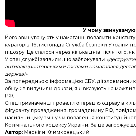
У чому звинувачую
Його звинувачують у намаганні повалити констит
кураторів. 16 листопада Служба безпеки України п
підозру
. Це сталося через кілька днів після того, 
У спецслужбі заявили, що заблокували
«деструктив
антивакцинаторськими гаслами намагалася дестабі
державі»
.
За попередньою інформацією СБУ, дії зловмисникі
обшуків вилучили докази, які вказують на можлив
РФ.
Спецпризначенці провели операцію одразу в кілько
фігуранту провадження, громадянину РФ, повідомили
насильницьку зміну чи повалення конституційног
Кримінального кодексу України. За це загрожує до
Автор:
Маркіян Климковецький