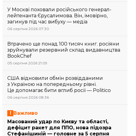
У Москві поховали російського генерал-
лейтенанта Єрусалимова. Він, імовірно,
загинув під час вибуху — медіа
06 серпня 2026 07:30
Втрачено ще понад 100 тисяч книг. росіяни
зруйнували резервний склад видавництва
BookChef
05 серпня 2026 21:09
США відновили обмін розвідданими
з Україною на попередньому рівні.
Це допомагає бити вглиб росії — Politico
06 серпня 2026 08:36
Важливо
Масований удар по Києву та області,
дефіцит ракет для ППО, нова підозра
Стефанішиній — головне за 5 серпня