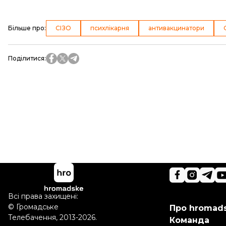
Більше про
:
СІЗО
психлікарня
антивакцинатори
Поділитися
:
Всі права захищені:
©
Громадське
Про hromad
Телебачення
,
2013-2026.
Команда