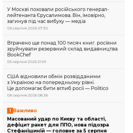
У Москві поховали російського генерал-
лейтенанта Єрусалимова. Він, імовірно,
загинув під час вибуху — медіа
06 серпня 2026 07:30
Втрачено ще понад 100 тисяч книг. росіяни
зруйнували резервний склад видавництва
BookChef
05 серпня 2026 21:09
США відновили обмін розвідданими
з Україною на попередньому рівні.
Це допомагає бити вглиб росії — Politico
06 серпня 2026 08:36
Важливо
Масований удар по Києву та області,
дефіцит ракет для ППО, нова підозра
Стефанішиній — головне за 5 серпня