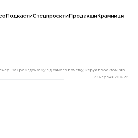
ео
Подкасти
Спецпроєкти
Продакшн
Крамниця
Ведучий, стрімер, журналіст, документаліст, баяніст, медіатренер. На Громадському від самого початку, керує проектом hromadske.doc. Має загострене почуття справедливості і готовий боротися навіть з вітряками, аби відстояти честь професії.
23 червня 2016 21:11