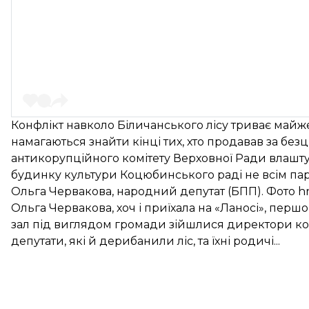
Конфлікт навколо Біличанського лісу триває майже 
намагаються знайти кінці тих, хто продавав за без
антикорупційного комітету Верховної Ради влаштува
будинку культури Коцюбинського раді не всім па
Ольга Червакова, народний депутат (БПП). Фото h
Ольга Червакова, хоч і приїхала на «Ланосі», перш
зал під виглядом громади зійшлися директори ко
депутати, які й дерибанили ліс, та їхні родичі...