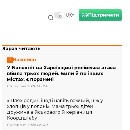
Підтримати
UK
Зараз читають
Важливо
У Балаклії на Харківщині російська атака
вбила трьох людей. Били й по інших
містах, є поранені
06 серпня 2026 08:04
«Шлях родин іноді навіть важчий, ніж у
хлопців у полоні». Мама трьох дітей,
дружина військового й керівниця
Коордштабу
06 серпня 2026 08:00