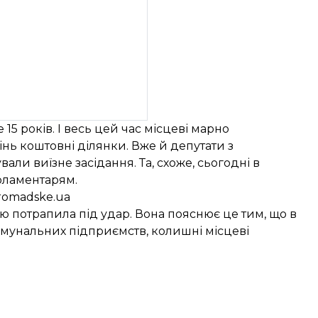
15 років. І весь цей час місцеві марно
цінь коштовні ділянки. Вже й депутати з
ли виїзне засідання. Та, схоже, сьогодні в
рламентарям.
romadske.ua
ою потрапила під удар. Вона пояснює це тим, що в
мунальних підприємств, колишні місцеві