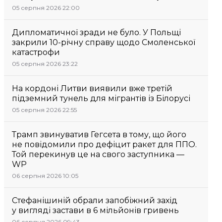
05 серпня 2026 22:00
Дипломатичної зради не було. У Польщі
закрили 10-річну справу щодо Смоленської
катастрофи
05 серпня 2026 23:22
На кордоні Литви виявили вже третій
підземний тунель для мігрантів із Білорусі
05 серпня 2026 22:55
Трамп звинуватив Гегсета в тому, що його
не повідомили про дефіцит ракет для ППО.
Той перекинув це на свого заступника —
WP
06 серпня 2026 10:05
Стефанішиній обрали запобіжний захід
у вигляді застави в 6 мільйонів гривень
06 серпня 2026 09:43