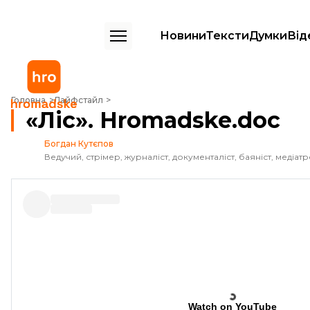
Новини
Тексти
Думки
Від
«Ліс». Hromadske.doc
Головна
Лайфстайл
«Ліс». Hromadske.doc
Богдан Кутєпов
Watch on YouTube